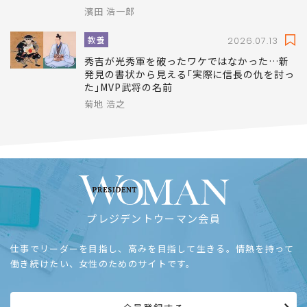
濱田 浩一郎
教養
2026.07.13
秀吉が光秀軍を破ったワケではなかった…新
発見の書状から見える｢実際に信長の仇を討っ
た｣MVP武将の名前
菊地 浩之
プレジデントウーマン会員
仕事でリーダーを目指し、高みを目指して生きる。情熱を持って
働き続けたい、女性のためのサイトです。