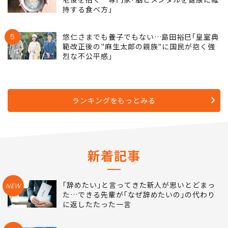
持する食べ方｣
5
悠仁さまでも養子でもない…島田裕巳｢皇室典
範改正後の"麻生太郎の親族"に国民が抱く強
烈な不公平感｣
ランキングをもっとみる
新着記事
｢辞めたい｣と言ってきた新人が思いとどまっ
NEW
た…できる先輩が｢なぜ辞めたいの｣の代わり
に返したたった一言