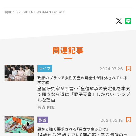
掲載： PRESIDENT WOMAN Online
関連記事
ライフ
2024.07.26
政府のプランで女性天皇の可能性が除外されている
不可解
皇室研究家が断言…｢皇位継承の安定化を本気
で願うなら道は『愛子天皇』しかない｣シンプ
ルな理由
高森 明勅
教養
2024.02.18
親から強く要求される｢男女の産み分け｣
14歳から25歳までに8回妊娠…平安貴族のセ