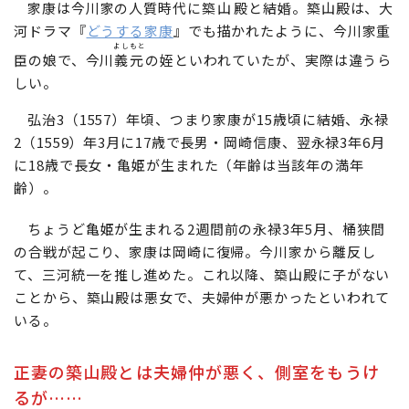
家康は今川家の人質時代に
築山殿
と結婚。築山殿は、大
河ドラマ『
どうする家康
』でも描かれたように、今川家重
よしもと
臣の娘で、今川
義元
の姪といわれていたが、実際は違うら
しい。
弘治3（1557）年頃、つまり家康が15歳頃に結婚、永禄
2（1559）年3月に17歳で長男・岡崎信康、翌永禄3年6月
に18歳で長女・亀姫が生まれた（年齢は当該年の満年
齢）。
ちょうど亀姫が生まれる2週間前の永禄3年5月、桶狭間
の合戦が起こり、家康は岡崎に復帰。今川家から離反し
て、三河統一を推し進めた。これ以降、築山殿に子がない
ことから、築山殿は悪女で、夫婦仲が悪かったといわれて
いる。
正妻の築山殿とは夫婦仲が悪く、側室をもうけ
るが……