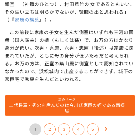
禰宜
（神職のひとつ）、村田
意竹
の
女
であるともいい、
その生い立ちは明らかでないが、微賤の出と思われる」
（『
家康の族葉
』）。
この前後に家康の子女を生んだ側室はいずれも三河の国
衆（国人領主）の娘（もしくは孫）で、お万の方はかなり
身分が低い。次男・秀康、六男・忠輝（後述）は家康に疎
まれていたが、ともに母の身分が低いためだと考えられ
る。お万の方は、正室の築山殿に側室として認知されてい
なかったので、浜松城内で出産することができず、城下の
家臣宅で秀康を生んだといわれる。
次のページ
二代将軍・秀忠を産んだのは今川氏家臣の姪である西郷
局
1
2
3
4
5