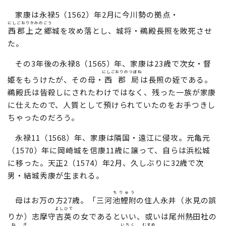
家康は永禄5（1562）年2月に今川勢の拠点・
にしごおりかみのごう
西郡上之郷
城を攻め落とし、城将・鵜殿長照を敗死させ
た。
その3年後の永禄8（1565）年、家康は23歳で次女・督
にしごおりのつぼね
姫をもうけたが、その母・
西郡局
は長照の姪である。
鵜殿氏は皆殺しにされたわけではなく、残った一族が家康
に仕えたので、人質として預けられていたのをお手つきし
ちゃったのだろう。
永禄11（1568）年、家康は隣国・遠江に侵攻。元亀元
（1570）年に岡崎城を信康11歳に譲って、自らは浜松城
に移った。天正2（1574）年2月、久しぶりに32歳で次
男・結城秀康が生まれる。
ちりゅう
母はお万の方27歳。「三河
池鯉附
の住人永井（氷見の誤
よしひで
りか）志摩守
吉英
の女であるといい、或いは尾州熱田社の
ねぎ
いちく
むすめ