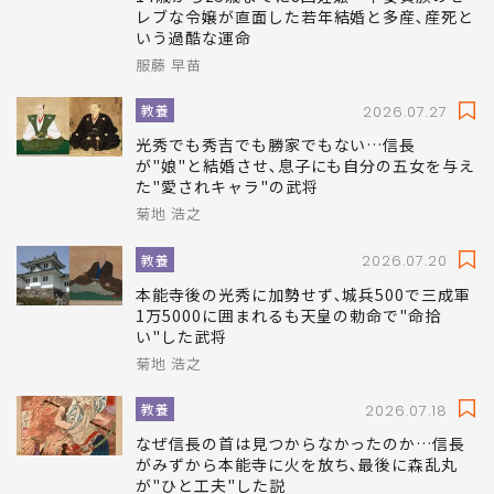
レブな令嬢が直面した若年結婚と多産､産死と
いう過酷な運命
服藤 早苗
教養
2026.07.27
光秀でも秀吉でも勝家でもない…信長
が"娘"と結婚させ､息子にも自分の五女を与え
た"愛されキャラ"の武将
菊地 浩之
教養
2026.07.20
本能寺後の光秀に加勢せず､城兵500で三成軍
1万5000に囲まれるも天皇の勅命で"命拾
い"した武将
菊地 浩之
教養
2026.07.18
なぜ信長の首は見つからなかったのか…信長
がみずから本能寺に火を放ち､最後に森乱丸
が"ひと工夫"した説