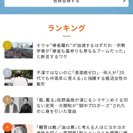
会員登録する
ランキング
1
そりゃ"帰省離れ"が加速するはずだわ…宗教
学者が｢帰省も墓参りも単なるブームだった｣
と断言するワケ
2
不潔ではないのに｢清潔感ゼロ｣…仲人が｢20
代でも中高年に見える｣と指摘する婚活女性の
髪形
3
｢風､薫る｣佐野晶哉が演じるシマケンめぐる切
ない史実…大関和が"獄中プロポーズ"された
のに身を引いた理由
4
｢糖質は敵｣｢油は悪｣と考える人ほどヨボヨボ
老後を招く…専門家｢脳とメンタルを健康に維