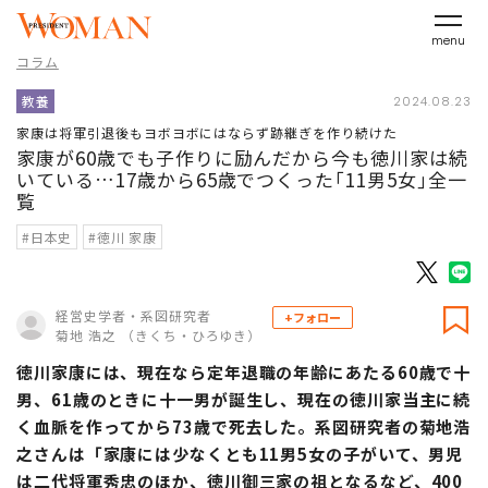
menu
コラム
教養
2024.08.23
家康は将軍引退後もヨボヨボにはならず跡継ぎを作り続けた
家康が60歳でも子作りに励んだから今も徳川家は続
いている…17歳から65歳でつくった｢11男5女｣全一
覧
#日本史
#徳川 家康
経営史学者・系図研究者
+フォロー
菊地 浩之 （きくち・ひろゆき）
徳川家康には、現在なら定年退職の年齢にあたる60歳で十
男、61歳のときに十一男が誕生し、現在の徳川家当主に続
く血脈を作ってから73歳で死去した。系図研究者の菊地浩
之さんは「家康には少なくとも11男5女の子がいて、男児
は二代将軍秀忠のほか、徳川御三家の祖となるなど、400