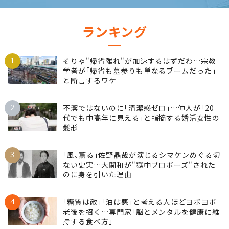
ランキング
1
そりゃ"帰省離れ"が加速するはずだわ…宗教
学者が｢帰省も墓参りも単なるブームだった｣
と断言するワケ
2
不潔ではないのに｢清潔感ゼロ｣…仲人が｢20
代でも中高年に見える｣と指摘する婚活女性の
髪形
3
｢風､薫る｣佐野晶哉が演じるシマケンめぐる切
ない史実…大関和が"獄中プロポーズ"された
のに身を引いた理由
4
｢糖質は敵｣｢油は悪｣と考える人ほどヨボヨボ
老後を招く…専門家｢脳とメンタルを健康に維
持する食べ方｣