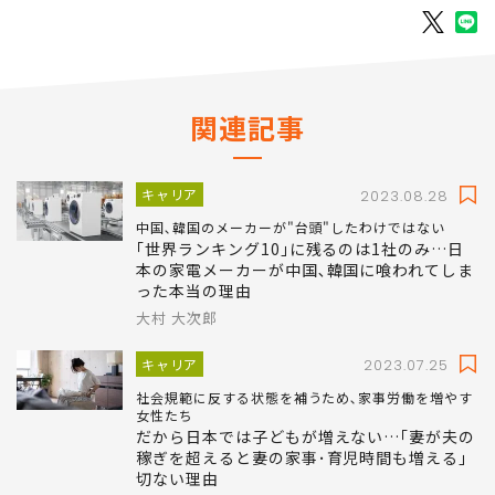
関連記事
キャリア
2023.08.28
中国､韓国のメーカーが"台頭"したわけではない
｢世界ランキング10｣に残るのは1社のみ…日
本の家電メーカーが中国､韓国に喰われてしま
った本当の理由
大村 大次郎
キャリア
2023.07.25
社会規範に反する状態を補うため､家事労働を増やす
女性たち
だから日本では子どもが増えない…｢妻が夫の
稼ぎを超えると妻の家事･育児時間も増える｣
切ない理由