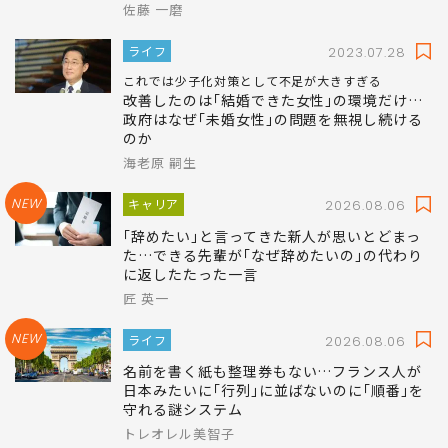
佐藤 一磨
ライフ
2023.07.28
これでは少子化対策として不足が大きすぎる
改善したのは｢結婚できた女性｣の環境だけ…
政府はなぜ｢未婚女性｣の問題を無視し続ける
のか
海老原 嗣生
NEW
キャリア
2026.08.06
｢辞めたい｣と言ってきた新人が思いとどまっ
た…できる先輩が｢なぜ辞めたいの｣の代わり
に返したたった一言
匠 英一
NEW
ライフ
2026.08.06
名前を書く紙も整理券もない…フランス人が
日本みたいに｢行列｣に並ばないのに｢順番｣を
守れる謎システム
トレオレル美智子