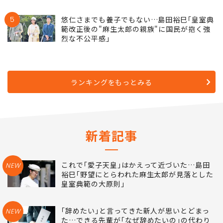
5
悠仁さまでも養子でもない…島田裕巳｢皇室典
範改正後の"麻生太郎の親族"に国民が抱く強
烈な不公平感｣
ランキングをもっとみる
新着記事
これで｢愛子天皇｣はかえって近づいた…島田
NEW
裕巳｢野望にとらわれた麻生太郎が見落とした
皇室典範の大原則｣
｢辞めたい｣と言ってきた新人が思いとどまっ
NEW
た…できる先輩が｢なぜ辞めたいの｣の代わり