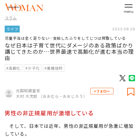
menu
コラム
ライフ
2023.08.29
児童手当は全く足りない…支給したふりをしてじつは搾取している
なぜ日本は子育て世代にダメージのある政策ばかり
講じてきたのか…世界最速で高齢化が進む本当の理
由
#高齢化
#少子化
#書籍抜粋
元国税調査官
+フォロー
大村 大次郎 （おおむら・おおじろう）
男性の非正規雇用が激増している
そして、日本では近年、男性の非正規雇用が急激に増加
している。