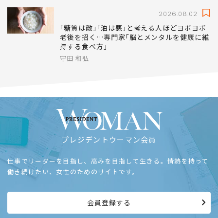
2026.08.02
｢糖質は敵｣｢油は悪｣と考える人ほどヨボヨボ
老後を招く…専門家｢脳とメンタルを健康に維
持する食べ方｣
守田 和弘
プレジデントウーマン会員
仕事でリーダーを目指し、高みを目指して生きる。情熱を持って
働き続けたい、女性のためのサイトです。
会員登録する