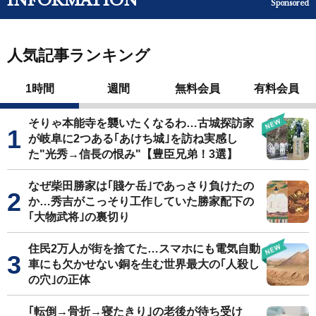
INFORMATION
Sponsored
人気記事ランキング
1時間
週間
無料会員
有料会員
そりゃ本能寺を襲いたくなるわ…古城探訪家
が岐阜に2つある｢あけち城｣を訪ね実感し
た"光秀→信長の恨み"【豊臣兄弟！3選】
なぜ柴田勝家は｢賤ケ岳｣であっさり負けたの
か…秀吉がこっそり工作していた勝家配下の
｢大物武将｣の裏切り
住民2万人が街を捨てた…スマホにも電気自動
車にも欠かせない銅を生む世界最大の｢人殺し
の穴｣の正体
｢転倒→骨折→寝たきり｣の老後が待ち受け