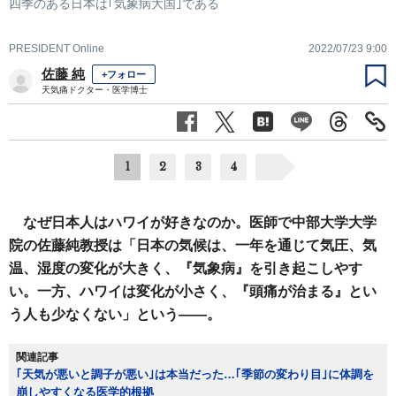
四季のある日本は｢気象病大国｣である
PRESIDENT Online
2022/07/23 9:00
佐藤 純
+フォロー
天気痛ドクター・医学博士
1
2
3
4
なぜ日本人はハワイが好きなのか。医師で中部大学大学
院の佐藤純教授は「日本の気候は、一年を通じて気圧、気
温、湿度の変化が大きく、『気象病』を引き起こしやす
い。一方、ハワイは変化が小さく、『頭痛が治まる』とい
う人も少なくない」という――。
関連記事
｢天気が悪いと調子が悪い｣は本当だった…｢季節の変わり目｣に体調を
崩しやすくなる医学的根拠