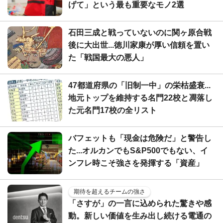
げて」という最も重要なモノ2選
石田三成と戦っていないのに関ヶ原合戦
後に大出世...徳川家康が厚い信頼を置い
た「戦国最大の悪人」
47都道府県の「旧制一中」の栄枯盛衰...
地元トップを維持する名門22校と凋落し
た元名門17校の全リスト
バフェットも「現金は危険だ」と警告し
た...オルカンでもS&P500でもない、イ
ンフレ時こそ強さを発揮する「資産」
期待を超えるチームの強さ
「さすが」の一言に込められた驚きや感
動。新しい価値を生み出し続ける電通の