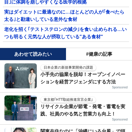
目｣に体調を崩しやすくなる医学的根拠
実はダイエットに最適なのに…ほとんどの人が｢食べたら
太る｣と勘違いしている意外な食材
老化を招く｢テストステロンの減少｣を食い止められる…い
つも明るく元気な人が摂取している"ある食材"
あわせて読みたい
#健康の記事
日本企業の新規事業開発の課題
小手先の協業を脱却！オープンイノベー
ションを経営アジェンダにする方法
Sponsored
東京都｢HTT取組推進宣言企業｣
リサイクル企業が節電・発電・蓄電を実
践、社員のやる気と営業力も向上！
Sponsored
関東在住なのに「沖縄にいる台風」で頭