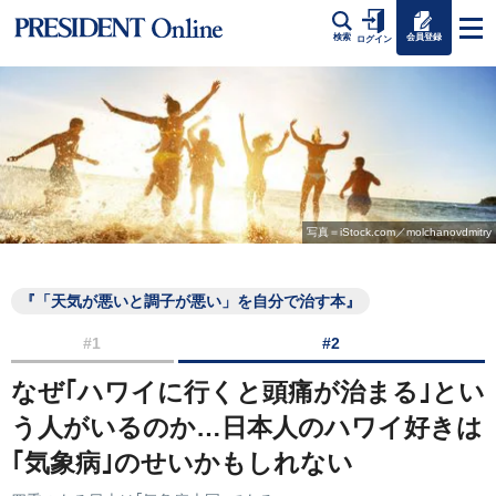
会員登録
検索
ログイン
写真＝iStock.com／molchanovdmitry
『「天気が悪いと調子が悪い」を自分で治す本』
#1
#2
なぜ｢ハワイに行くと頭痛が治まる｣とい
う人がいるのか…日本人のハワイ好きは
｢気象病｣のせいかもしれない