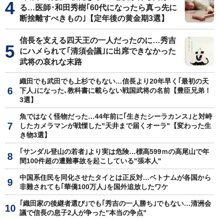
る…医師･和田秀樹｢60代になったら真っ先に
断捨離すべきもの｣【定年後の黄金期3選】
信長を支える四天王の一人だったのに…秀吉
にハメられて｢清須会議｣に出席できなかった
武将の哀れな末路
織田でも武田でも上杉でもない…信長より20年早く｢最初の天
下人｣になった､教科書に載らない戦国武将の名前【豊臣兄弟！
3選】
魚ではなく怪物だった…44年前に｢生きたシーラカンス｣と対峙
したカメラマンが戦慄した"天井まで届くオーラ"【変わった生
き物3選】
｢サンダル登山の若者｣より実は危険…標高599ｍの高尾山で年
間100件超の遭難事故を起こしている"張本人"
中国系住民を同化させたタイとは正反対…ベトナムが各国から
非難されても｢華僑100万人｣を国外追放したワケ
｢織田家の後継者選び｣でも｢秀吉の一人勝ち｣でもない…清洲会
議で信長の息子2人が争った"本当の争点"