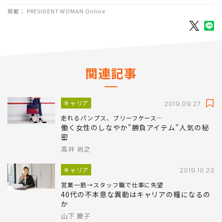
掲載： PRESIDENT WOMAN Online
関連記事
キャリア
2019.09.27
走れるパンプス、ブリーフケース…
働く女性のしなやか"勝負アイテム"人気の秘
密
高井 尚之
キャリア
2019.10.23
営業一筋→スタッフ職で仕事に失望
40代の不本意な異動はキャリアの糧になるの
か
山下 慶子