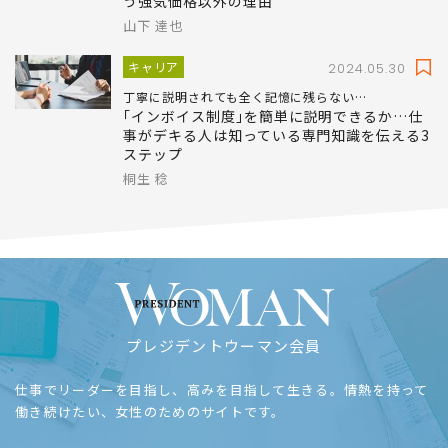
う強気価格以外の理由
山下 達也
キャリア
2024.05.30
丁寧に説明されても全く記憶に残らない…
｢インボイス制度｣を簡単に説明できるか…仕
事がデキる人は知っている専門知識を伝える3
ステップ
桐生 稔
プレジデントウーマン会員
仕事でリーダーを目指し、高みを目指して生きる。情熱を持って
働き続けたい、女性のためのサイトです。