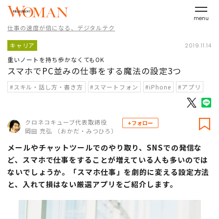
menu
仕事の速度が倍になる、デジタルテク
キャリア
2019.11.14
重いノートを持ち歩かなくてもOK
スマホでPC並みの仕事をする魔法の設定3つ
#スキル・話し方・書き方
#スマートフォン
#iPhone
#アプリ
クロネコキューブ代表取締役
+フォロー
岡田 充弘 （おかだ・みつひろ）
メールやチャットツールでのやり取り、SNSでの発信な
ど、スマホで仕事をすることが増えている人も多いのでは
ないでしょうか。「スマホ仕事」を劇的に変える設定方法
と、入れて損はない厳選アプリをご紹介します。