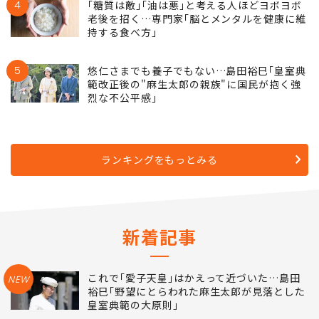
4
｢糖質は敵｣｢油は悪｣と考える人ほどヨボヨボ
老後を招く…専門家｢脳とメンタルを健康に維
持する食べ方｣
5
悠仁さまでも養子でもない…島田裕巳｢皇室典
範改正後の"麻生太郎の親族"に国民が抱く強
烈な不公平感｣
ランキングをもっとみる
新着記事
これで｢愛子天皇｣はかえって近づいた…島田
NEW
裕巳｢野望にとらわれた麻生太郎が見落とした
皇室典範の大原則｣