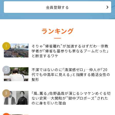
会員登録する
ランキング
1
そりゃ"帰省離れ"が加速するはずだわ…宗教
学者が｢帰省も墓参りも単なるブームだった｣
と断言するワケ
2
不潔ではないのに｢清潔感ゼロ｣…仲人が｢20
代でも中高年に見える｣と指摘する婚活女性の
髪形
3
｢風､薫る｣佐野晶哉が演じるシマケンめぐる切
ない史実…大関和が"獄中プロポーズ"された
のに身を引いた理由