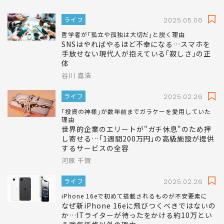
ライフ
2025.05.06
哲学者が｢孤立や孤独は大切だ｣と説く理由
SNSはやればやるほど不幸になる…スマホを
手放せない現代人が抱えている｢寂しさ｣の正
体
谷川 嘉浩
ライフ
2025.02.26
｢投資の神様｣が数年前までガラケーを愛用していた
理由
世界的企業のエリートが"ガチ休息"のため押
し寄せる…｢1週間200万円｣の高級施設が提供
するサービスの全容
河原 千賀
ライフ
2025.02.26
iPhone 16eで初めて搭載されるものが不安要素に
なぜ新iPhone 16eに飛びつくべきではないの
か…ITライターが待ったをかける約10万とい