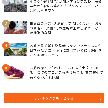
2
そりゃ"帰省離れ"が加速するはずだわ…宗教
学者が｢帰省も墓参りも単なるブームだった｣
と断言するワケ
3
祖父母の本音は｢帰省してほしくない｣…お盆
の帰省に｢孫疲れ｣の悲鳴が上がるようになっ
た構造的な理由
4
名前を書く紙も整理券もない…フランス人が
日本みたいに｢行列｣に並ばないのに｢順番｣を
守れる謎システム
5
お盆の帰省で｢絶対に喜ばれる手土産｣があ
る…接待のプロがこっそり教える｢東京駅近で
買えるお菓子｣6選
ランキングをもっとみる