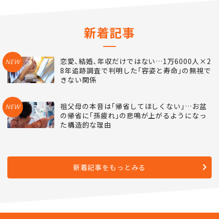
新着記事
恋愛､結婚､年収だけではない…1万6000人×2
NEW
8年追跡調査で判明した｢容姿と寿命｣の無視で
きない関係
祖父母の本音は｢帰省してほしくない｣…お盆
NEW
の帰省に｢孫疲れ｣の悲鳴が上がるようになっ
た構造的な理由
新着記事をもっとみる