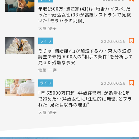
年収1500万･資産家(41)は｢地雷ハイスペ｣だ
った…婚活女性(33)が高級レストランで見抜
いた｢モラハラの兆候｣
大屋 優子
ライフ
2026.06.29
そりゃ｢結婚離れ｣が加速するわ…東大の追跡
調査で未婚9000人の"相手の条件"を分析して
見えた残酷な事実
佐藤 一磨
ライフ
2026.06.28
｢年収5000万円超･44歳経営者｣が婚活を1年
で諦めた…34歳女性に｢生理的に無理｣とフラ
れた"見た目以外の理由"
大屋 優子