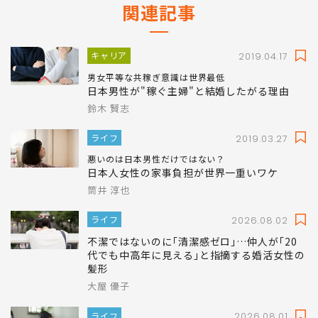
関連記事
キャリア
2019.04.17
男女平等な共稼ぎ意識は世界最低
日本男性が"稼ぐ主婦"と結婚したがる理由
鈴木 賢志
ライフ
2019.03.27
悪いのは日本男性だけではない？
日本人女性の家事負担が世界一重いワケ
筒井 淳也
ライフ
2026.08.02
不潔ではないのに｢清潔感ゼロ｣…仲人が｢20
代でも中高年に見える｣と指摘する婚活女性の
髪形
大屋 優子
ライフ
2026.08.01