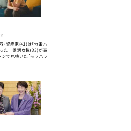
01
0万･資産家(41)は｢地雷ハ
った…婚活女性(33)が高
ランで見抜いた｢モラハラ