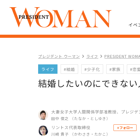
イベ
プレジデント ウーマン
ライフ
PRESIDENT WO
ライフ
#結婚
#少子化
#家族
#恋
結婚したいのにできない
大妻女子大学人間関係学部准教授、プレジデ
田中 俊之 （たなか・としゆき）
リントス代表取締役
+フォロー
川崎 貴子 （かわさき・たかこ）