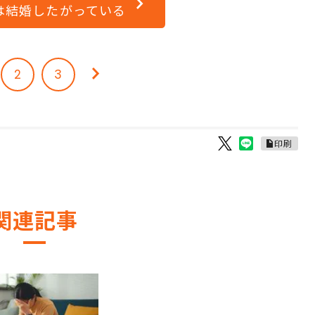
は結婚したがっている
2
3
印刷
関連記事