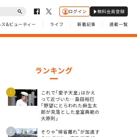
ログイン
無料会員登録
ルス&ビューティー
ライフ
新着記事
連載一覧
ランキング
1
これで｢愛子天皇｣はかえ
って近づいた…島田裕巳
｢野望にとらわれた麻生太
郎が見落とした皇室典範の
大原則｣
2
そりゃ"帰省離れ"が加速す