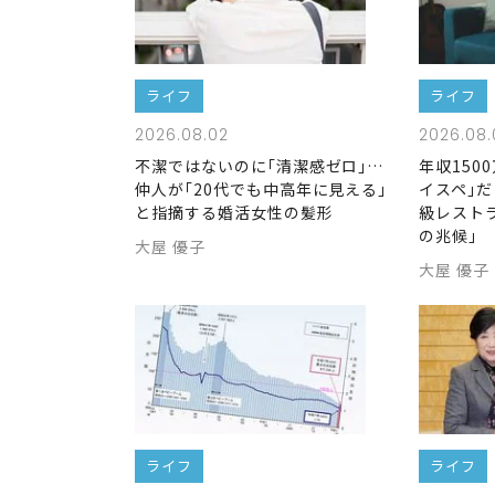
ライフ
ライフ
2026.08.02
2026.08.
不潔ではないのに｢清潔感ゼロ｣…
年収150
仲人が｢20代でも中高年に見える｣
イスペ｣だ
と指摘する婚活女性の髪形
級レスト
の兆候｣
大屋 優子
大屋 優子
ライフ
ライフ