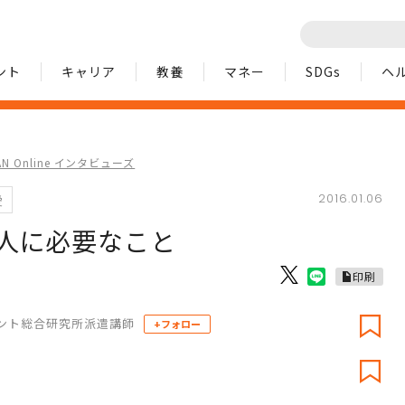
ント
キャリア
教養
マネー
SDGs
ヘ
MAN Online インタビューズ
2016.01.06
愛
人に必要なこと
印刷
ント総合研究所派遣講師
+フォロー