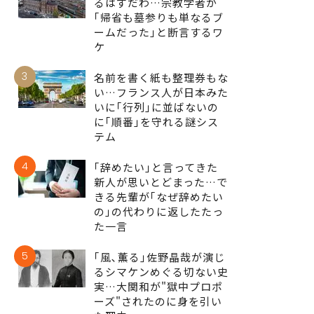
るはずだわ…宗教学者が
｢帰省も墓参りも単なるブ
ームだった｣と断言するワ
ケ
3
名前を書く紙も整理券もな
い…フランス人が日本みた
いに｢行列｣に並ばないの
に｢順番｣を守れる謎シス
テム
4
｢辞めたい｣と言ってきた
新人が思いとどまった…で
きる先輩が｢なぜ辞めたい
の｣の代わりに返したたっ
た一言
5
｢風､薫る｣佐野晶哉が演じ
るシマケンめぐる切ない史
実…大関和が"獄中プロポ
ーズ"されたのに身を引い