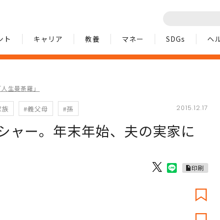
ント
キャリア
教養
マネー
SDGs
ヘ
「人生曼荼羅」
2015.12.17
家族
#義父母
#孫
シャー。年末年始、夫の実家に
印刷