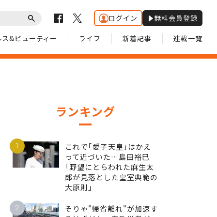
ログイン
無料会員登録
ルス&ビューティー
ライフ
新着記事
連載一覧
ランキング
1
これで｢愛子天皇｣はかえ
って近づいた…島田裕巳
｢野望にとらわれた麻生太
郎が見落とした皇室典範の
大原則｣
2
そりゃ"帰省離れ"が加速す