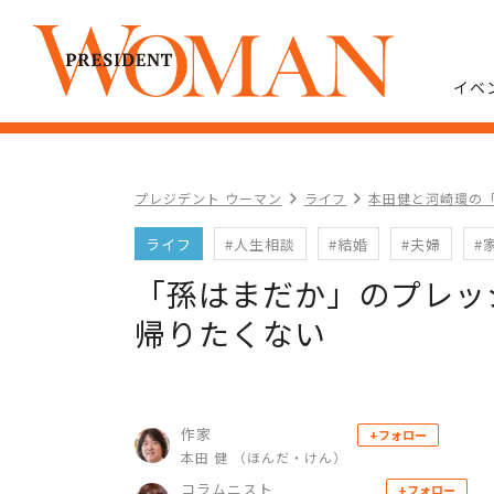
イベ
プレジデント ウーマン
ライフ
本田健と河崎環の
ライフ
#人生相談
#結婚
#夫婦
#
「孫はまだか」のプレッ
帰りたくない
作家
+フォロー
本田 健 （ほんだ・けん）
コラムニスト
+フォロー