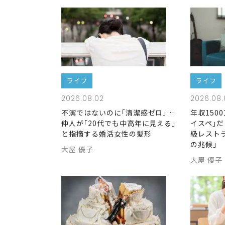
ライフ
ライフ
2026.08.02
2026.08.
不潔ではないのに｢清潔感ゼロ｣…
年収150
仲人が｢20代でも中高年に見える｣
イスペ｣だ
と指摘する婚活女性の髪形
級レスト
の兆候｣
大屋 優子
大屋 優子