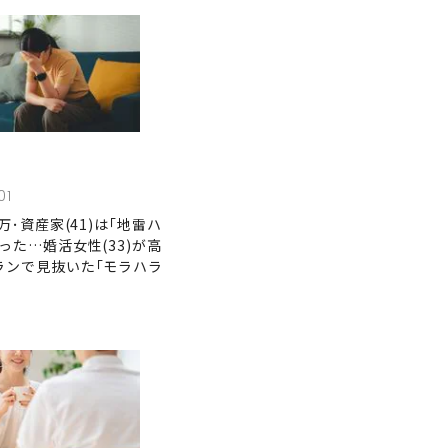
01
0万･資産家(41)は｢地雷ハ
った…婚活女性(33)が高
ランで見抜いた｢モラハラ