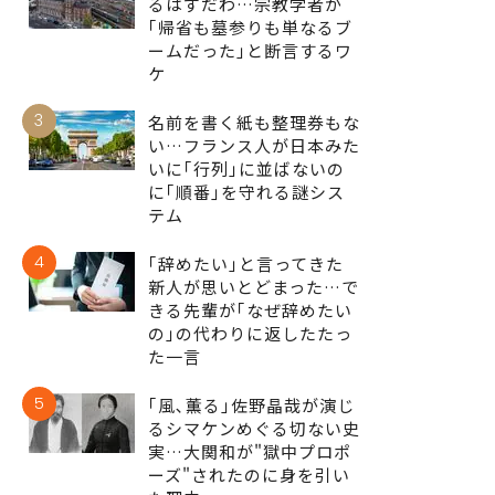
るはずだわ…宗教学者が
｢帰省も墓参りも単なるブ
ームだった｣と断言するワ
ケ
3
名前を書く紙も整理券もな
い…フランス人が日本みた
いに｢行列｣に並ばないの
に｢順番｣を守れる謎シス
テム
4
｢辞めたい｣と言ってきた
新人が思いとどまった…で
きる先輩が｢なぜ辞めたい
の｣の代わりに返したたっ
た一言
5
｢風､薫る｣佐野晶哉が演じ
るシマケンめぐる切ない史
実…大関和が"獄中プロポ
ーズ"されたのに身を引い