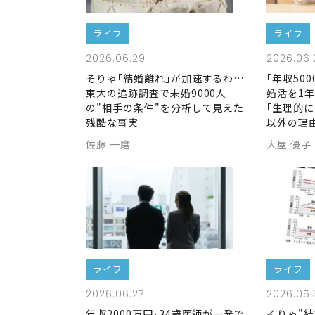
ライフ
ライフ
2026.06.29
2026.06.
そりゃ｢結婚離れ｣が加速するわ…
｢年収50
東大の追跡調査で未婚9000人
婚活を1
の"相手の条件"を分析して見えた
｢生理的に
残酷な事実
以外の理由
佐藤 一磨
大屋 優子
ライフ
ライフ
2026.06.27
2026.05.
年収2000万円･34歳医師が一発で
そりゃ"