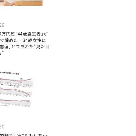
28
00万円超･44歳経営者｣が
年で諦めた…34歳女性に
無理｣とフラれた"見た目
"
30
結婚離れ"が進むわけだ…