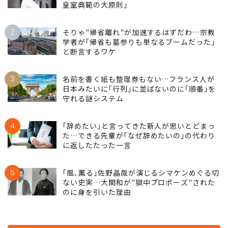
1
これで｢愛子天皇｣はかえって近づいた…島田
裕巳｢野望にとらわれた麻生太郎が見落とした
皇室典範の大原則｣
2
そりゃ"帰省離れ"が加速するはずだわ…宗教
学者が｢帰省も墓参りも単なるブームだった｣
と断言するワケ
3
名前を書く紙も整理券もない…フランス人が
日本みたいに｢行列｣に並ばないのに｢順番｣を
守れる謎システム
4
｢辞めたい｣と言ってきた新人が思いとどまっ
た…できる先輩が｢なぜ辞めたいの｣の代わり
に返したたった一言
5
｢風､薫る｣佐野晶哉が演じるシマケンめぐる切
ない史実…大関和が"獄中プロポーズ"された
のに身を引いた理由