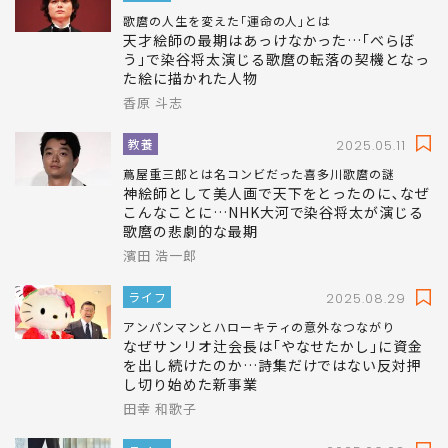
ライフ
2025.06.22
歌麿の人生を変えた｢運命の人｣とは
天才絵師の最期はあっけなかった…｢べらぼ
う｣で染谷将太演じる歌麿の転落の契機となっ
た絵に描かれた人物
香原 斗志
教養
2025.05.11
蔦屋重三郎とは名コンビだった喜多川歌麿の謎
神絵師として美人画で天下をとったのに､なぜ
こんなことに…NHK大河で染谷将太が演じる
歌麿の悲劇的な最期
濱田 浩一郎
ライフ
2025.08.29
アンパンマンとハローキティの意外なつながり
なぜサンリオ辻会長は｢やなせたかし｣に資金
を出し続けたのか…詩集だけではない反対押