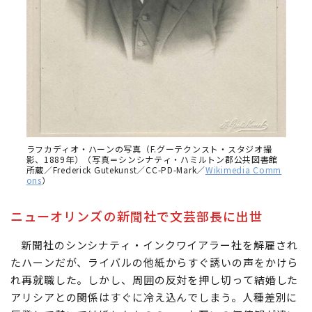
ラフカディオ・ハーンの写真（F.グーテクンスト・スタジオ撮
影、1889年）（写真＝シンシナティ・ハミルトン郡公共図書館
所蔵／Frederick Gutekunst／CC-PD-Mark／
Wikimedia Comm
ons
）
ニューオリンズの新聞社で文芸部長に出世
新聞社のシンシナティ・インクワイアラー社を解雇され
たハーンだが、ライバルの他紙からすぐ誘いの声をかけら
れ再就職した。しかし、周囲の反対を押し切って結婚した
アリシアとの関係はすぐに冷え込んでしまう。人種差別に