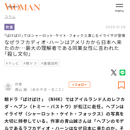
menu
コラム
教養
2025.10.29
｢ばけばけ｣ではシャーロット･ケイト･フォックス演じるイライザが登場
なぜラフカディオ･ハーンはアメリカから日本へ来
たのか…最大の理解者である同業女性に言われた
｢殺し文句｣
#テレビ
#朝ドラ
#書籍抜粋
作家
+フォロー
青山 誠 （あおやま・まこと）
朝ドラ「ばけばけ」（NHK）ではアイルランド人のレフカ
ダ・ヘブン（トミー・バストウ）が松江に赴任。ヘブンは
イライザ（シャーロット・ケイト・フォックス）の写真を
大切に持参している。作家の青山誠さんは「ヘブンのモデ
ルであるラフカディオ・ハーンはなぜ日本に来たのか。そ