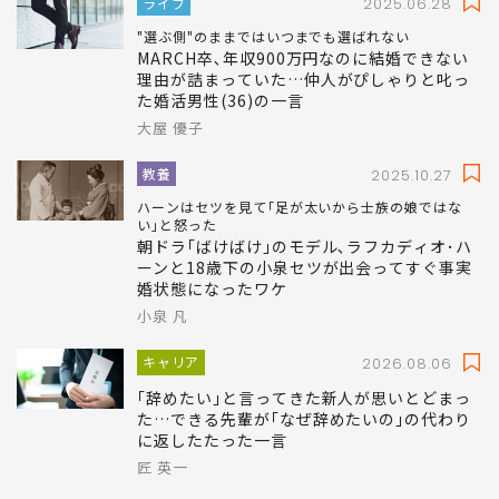
し切り始めた新事業
田幸 和歌子
ライフ
2025.06.28
"選ぶ側"のままではいつまでも選ばれない
MARCH卒､年収900万円なのに結婚できない
理由が詰まっていた…仲人がぴしゃりと叱っ
た婚活男性(36)の一言
大屋 優子
教養
2025.10.27
ハーンはセツを見て｢足が太いから士族の娘ではな
い｣と怒った
朝ドラ｢ばけばけ｣のモデル､ラフカディオ･ハ
ーンと18歳下の小泉セツが出会ってすぐ事実
婚状態になったワケ
小泉 凡
キャリア
2026.08.06
｢辞めたい｣と言ってきた新人が思いとどまっ
た…できる先輩が｢なぜ辞めたいの｣の代わり