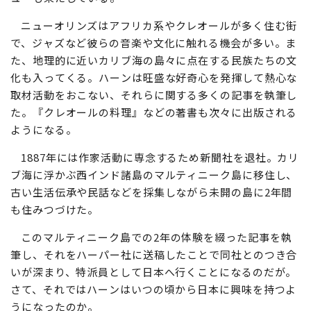
記事をまとめた『Stray Leaves from Strange
Literature（異文学遺聞）』と題する本を出版。作家デビ
ューも果たしている。
ニューオリンズはアフリカ系やクレオールが多く住む街
で、ジャズなど彼らの音楽や文化に触れる機会が多い。ま
た、地理的に近いカリブ海の島々に点在する民族たちの文
化も入ってくる。ハーンは旺盛な好奇心を発揮して熱心な
取材活動をおこない、それらに関する多くの記事を執筆し
た。『クレオールの料理』などの著書も次々に出版される
ようになる。
1887年には作家活動に専念するため新聞社を退社。カリ
ブ海に浮かぶ西インド諸島のマルティニーク島に移住し、
古い生活伝承や民話などを採集しながら未開の島に2年間
も住みつづけた。
このマルティニーク島での2年の体験を綴った記事を執
筆し、それをハーパー社に送稿したことで同社とのつき合