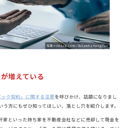
写真＝iStock.com／ArLawKa AungTun
談が増えている
バック契約」に関する注意
を呼びかけ、話題になりまし
いう方にもぜひ知ってほしい、落とし穴を紹介します。
軒家といった持ち家を不動産会社などに売却して現金を