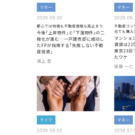
マネー
マネー
2025.06.30
2025.06.
都心では地価も不動産価格も高止まり
不動産コン
合でも購入
今後｢上昇物件｣と｢下落物件｣の二
マンション
極化が進む…一戸建売却に成功し
賃貸は22
たFPが指南する｢失敗しない不動
東京23
産投資｣
たワケ
浦上 登
後藤 一仁
ライフ
マネー
2025.09.02
2026.07.