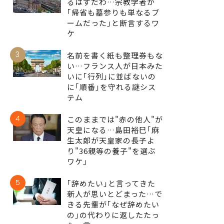
るはずだわ…宗教学者が
｢帰省も墓参りも単なるブ
ームだった｣と断言するワ
ケ
3
名前を書く紙も整理券もな
い…フランス人が日本みた
いに｢行列｣に並ばないの
に｢順番｣を守れる謎シス
テム
4
このままでは"赤の他人"が
天皇になる…島田裕巳｢麻
生太郎が天皇家の長子よ
り"36親等の養子"を選ぶ
ワケ｣
5
｢辞めたい｣と言ってきた
新人が思いとどまった…で
きる先輩が｢なぜ辞めたい
の｣の代わりに返したたっ