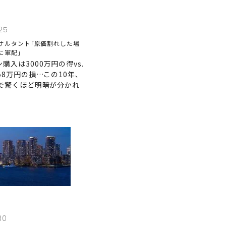
25
サルタント｢原価割れした場
に軍配｣
購入は3000万円の得vs.
58万円の損…この10年､
区で驚くほど明暗が分かれ
30