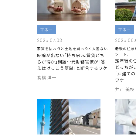
マネー
マネー
2025.07.03
2025.06.
家賃を払おうと土地を買おうと大差ない
老後の住ま
シート｣
結論が出ない｢持ち家vs.賃貸どち
定年後の
らが得か｣問題…元財務官僚が｢答
どっちが
えはけっこう簡単｣と断言するワケ
｢戸建て
髙橋 洋一
ワケ
井戸 美枝