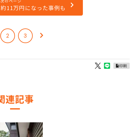
次のページ
が約11万円になった事例も
2
3
印刷
関連記事