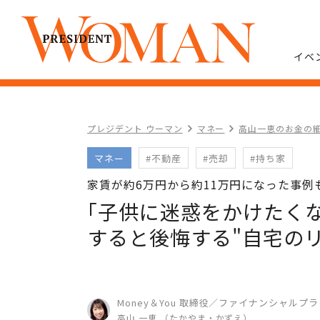
イベ
プレジデント ウーマン
マネー
高山一恵のお金の
マネー
#不動産
#売却
#持ち家
家賃が約6万円から約11万円になった事例
｢子供に迷惑をかけたく
すると後悔する"自宅の
Money＆You 取締役／ファイナンシャルプラ
高山 一恵 （たかやま・かずえ）