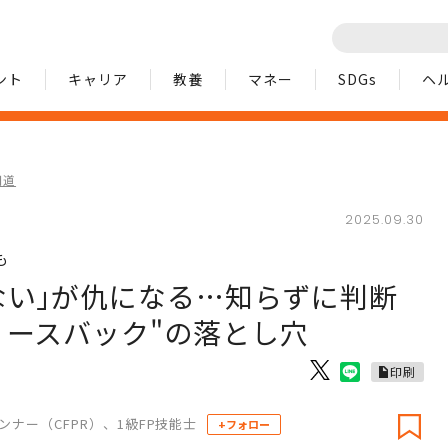
ント
キャリア
教養
マネー
SDGs
ヘ
細道
2025.09.30
も
ない｣が仇になる…知らずに判断
リースバック"の落とし穴
印刷
ンナー（CFPR）、1級FP技能士
+フォロー