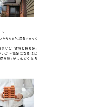
05
いを考える｢住居費チェック
住まいは｢賃貸と持ち家｣
いいか…高齢になるほど
の持ち家｣がしんどくなる