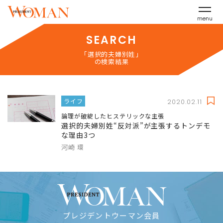
menu
SEARCH
「選択的夫婦別姓」
の検索結果
ライフ
2020.02.11
論理が破綻したヒステリックな主張
選択的夫婦別姓“反対派”が主張するトンデモ
な理由3つ
河崎 環
プレジデントウーマン会員