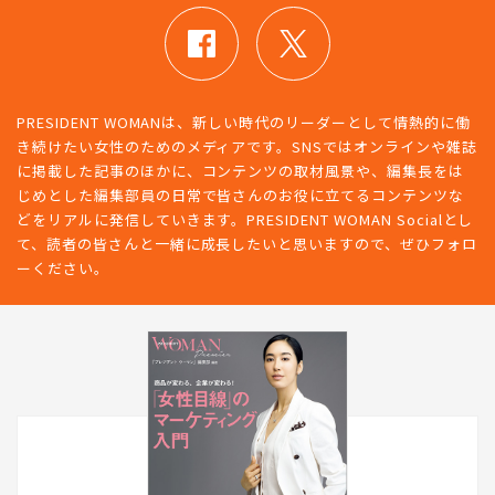
PRESIDENT WOMANは、新しい時代のリーダーとして情熱的に働
き続けたい女性のためのメディアです。SNSではオンラインや雑誌
に掲載した記事のほかに、コンテンツの取材風景や、編集長をは
じめとした編集部員の日常で皆さんのお役に立てるコンテンツな
どをリアルに発信していきます。PRESIDENT WOMAN Socialとし
て、読者の皆さんと一緒に成長したいと思いますので、ぜひフォロ
ーください。