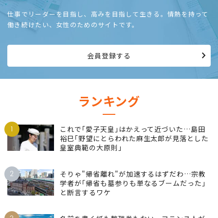
仕事でリーダーを目指し、高みを目指して生きる。情熱を持って
働き続けたい、女性のためのサイトです。
会員登録する
ランキング
1
これで｢愛子天皇｣はかえって近づいた…島田
裕巳｢野望にとらわれた麻生太郎が見落とした
皇室典範の大原則｣
2
そりゃ"帰省離れ"が加速するはずだわ…宗教
学者が｢帰省も墓参りも単なるブームだった｣
と断言するワケ