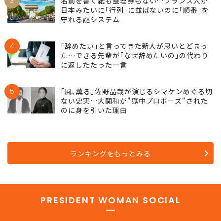
3
名前を書く紙も整理券もない…フランス人が
日本みたいに｢行列｣に並ばないのに｢順番｣を
守れる謎システム
4
｢辞めたい｣と言ってきた新人が思いとどまっ
た…できる先輩が｢なぜ辞めたいの｣の代わり
に返したたった一言
5
｢風､薫る｣佐野晶哉が演じるシマケンめぐる切
ない史実…大関和が"獄中プロポーズ"された
のに身を引いた理由
ランキングをもっとみる
PRESIDENT WOMAN SOCIAL