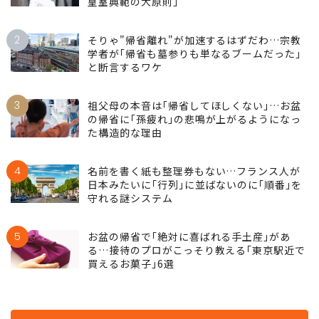
皇室典範の大原則｣
2
そりゃ"帰省離れ"が加速するはずだわ…宗教
学者が｢帰省も墓参りも単なるブームだった｣
と断言するワケ
3
祖父母の本音は｢帰省してほしくない｣…お盆
の帰省に｢孫疲れ｣の悲鳴が上がるようになっ
た構造的な理由
4
名前を書く紙も整理券もない…フランス人が
日本みたいに｢行列｣に並ばないのに｢順番｣を
守れる謎システム
5
お盆の帰省で｢絶対に喜ばれる手土産｣があ
る…接待のプロがこっそり教える｢東京駅近で
買えるお菓子｣6選