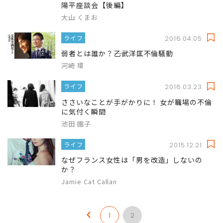
陽平座談会【後編】
大山 くまお
ライフ
2016.04.05
弱者とは誰か？――乙武洋匡不倫騒動
河崎 環
ライフ
2016.03.23
ささいなことが手がかりに！ 女が職場の不倫
に気付く瞬間
池田 園子
ライフ
2015.12.21
なぜフランス女性は「男を改造」しないの
か？
Jamie Cat Callan
1
2