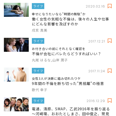
ライフ
2020.02.16
幸せになりたいなら"時間の無駄"か
働く女性の気軽な不倫は、後々の人生や仕事
にどんな影響を及ぼすのか
戌亥 真美
ライフ
2017.12.21
お付き合いの前にそれとなく確認を
不倫が会社にバレたらどうすればいい？
丸尾 はるな,山岸 潤子
ライフ
2017.11.24
女性3人が決断に踏み切れたワケ
9年間の不倫を断ち切った"男捨離"の極意
歌代 幸子
ライフ
2016.12.29
電通、清原、SMAP、乙武――2016年を振り返る
～河崎環、おおたとしまさ、田中俊之、常見