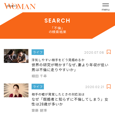
menu
SEARCH
「不倫」
の検索結果
ライフ
2020.07.08
浮気しやすい相手をどう見極めるか
世界の研究が明かす｢なぜ､妻より年収が低い
男は不倫に走りやすいか｣
細田 千尋
ライフ
2020.02.21
相手の嘘が発覚したときの対応法は
なぜ「既婚者と知らずに不倫してしまう」女
性は28歳が多いか
齋藤 健博