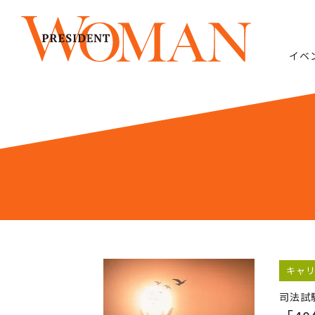
イベ
キャ
司法試