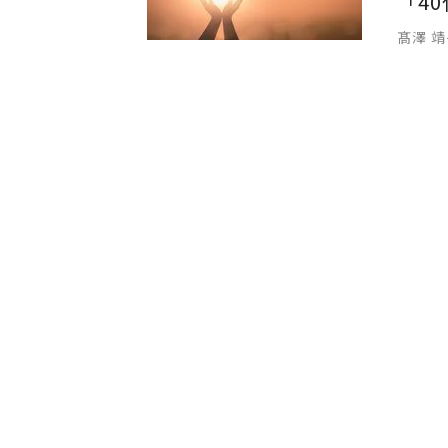
「4
髙澤 