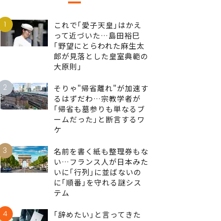
1
これで｢愛子天皇｣はかえ
って近づいた…島田裕巳
｢野望にとらわれた麻生太
郎が見落とした皇室典範の
大原則｣
2
そりゃ"帰省離れ"が加速す
るはずだわ…宗教学者が
｢帰省も墓参りも単なるブ
ームだった｣と断言するワ
ケ
3
名前を書く紙も整理券もな
い…フランス人が日本みた
いに｢行列｣に並ばないの
に｢順番｣を守れる謎シス
テム
4
｢辞めたい｣と言ってきた