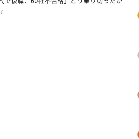
0代で復職、60社不合格」どう乗り切ったか
靖子