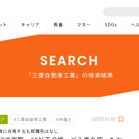
ント
キャリア
教養
マネー
SDGs
ヘ
SEARCH
「三菱自動車工業」の検索結果
2020.01.10
リア
#三菱自動車工業
#弁護士
験に合格するも就職先はなし