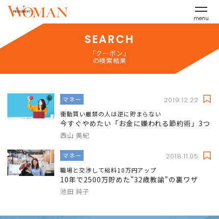
menu
SEARCH
「クーポン」
の検索結果
マネー
2019.12.22
衝動買い厳禁の人は逆に貯まらない
今すぐやめたい「お金に嫌われる節約術」3つ
西山 美紀
マネー
2018.11.05
職場と交渉して給料10万円アップ
10年で2500万貯めた"32歳教諭"の裏ワザ
池田 純子