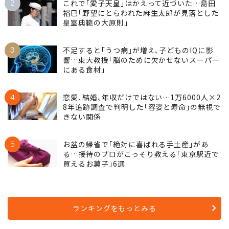
2
これで｢愛子天皇｣はかえって近づいた…島田
裕巳｢野望にとらわれた麻生太郎が見落とした
皇室典範の大原則｣
3
不足すると｢うつ病｣が増え､子どものIQに影
響…東大教授｢脳のために欠かせないスーパー
にある食材｣
4
恋愛､結婚､年収だけではない…1万6000人×2
8年追跡調査で判明した｢容姿と寿命｣の無視で
きない関係
5
お盆の帰省で｢絶対に喜ばれる手土産｣があ
る…接待のプロがこっそり教える｢東京駅近で
買えるお菓子｣6選
ランキングをもっとみる