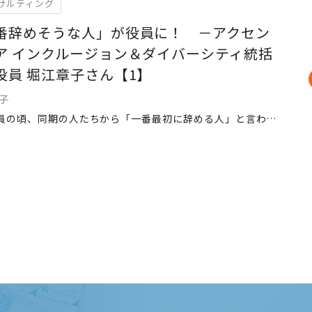
サルティング
番辞めそうな人」が役員に！ －アクセン
ア インクルージョン＆ダイバーシティ統括
役員 堀江章子さん【1】
章子
新入社員の頃、同期の人たちから「一番最初に辞める人」と言われていました（笑）。この会社を選んだ理由が軽い気持ちだったのも確かです。