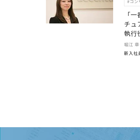
#コン
「一
チュ
執行
堀江 