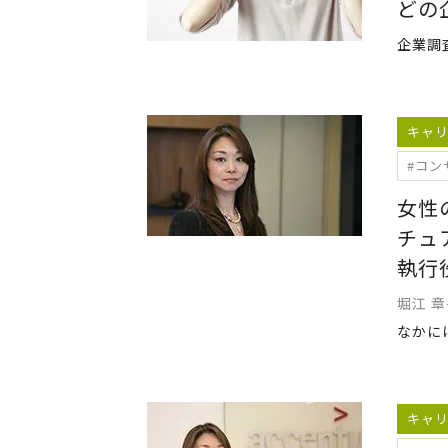
どの
キャ
#コン
女性
チュ
執行
堀江 
キャ