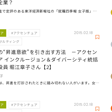
企業？
企業調査で定評のある東洋経済新報社の「就職四季報 女子版」にて、働き方にまつわる項目を非公開にしている企業が1106社中14社あった。なぜ非公開にするのか？ ウーマン編集部が14社にアンケートをとった。
2015.02.18
リア
#アクセンチュア
サルティング
の“昇進意欲”を引き出す方法 －アクセン
ア インクルージョン＆ダイバーシティ統括
役員 堀江章子さん【2】
章子
なかには、昇進を打診されたときに踏み切れない人がいます。女性の場合“100％主義”のタイプが多いのも影響しているように思えます。
2015.02.18
リア
#アクセンチュア