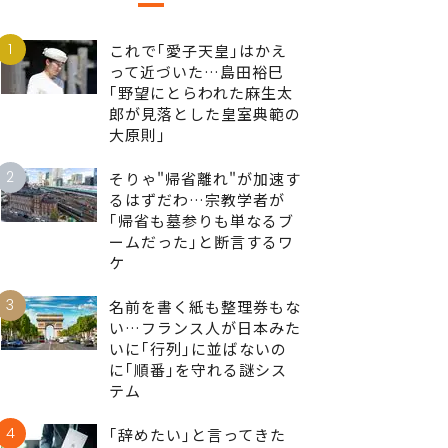
1
これで｢愛子天皇｣はかえ
って近づいた…島田裕巳
｢野望にとらわれた麻生太
郎が見落とした皇室典範の
大原則｣
2
そりゃ"帰省離れ"が加速す
るはずだわ…宗教学者が
｢帰省も墓参りも単なるブ
ームだった｣と断言するワ
ケ
3
名前を書く紙も整理券もな
い…フランス人が日本みた
いに｢行列｣に並ばないの
に｢順番｣を守れる謎シス
テム
4
｢辞めたい｣と言ってきた