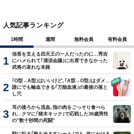
人気記事ランキング
1時間
週間
無料会員
有料会員
信長を支える四天王の一人だったのに…秀吉
にハメられて｢清須会議｣に出席できなかった
武将の哀れな末路
｢O型→A型｣はいいけど､｢A型→O型｣はダメ…
誰にでも輸血できる｢万能血液｣の最後の落と
し穴
耳の後ろから流血､指の肉をごっそり食べら
れ…クマに｢猪木キック｣で応戦した36歳男性
の"数十秒間の死闘"
額に貼る｢熱を冷ますシート｣でも､首にかける