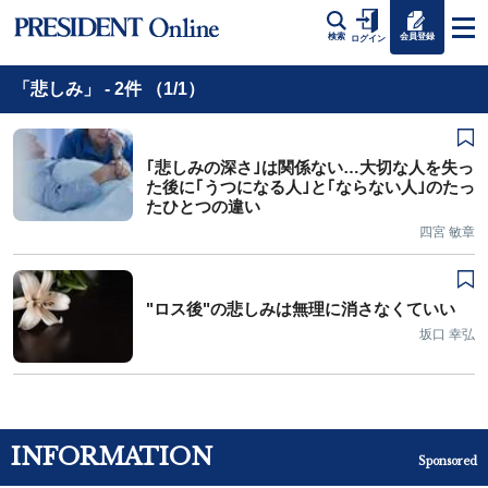
会員登録
検索
ログイン
「悲しみ」 - 2件 （1/1）
｢悲しみの深さ｣は関係ない…大切な人を失っ
た後に｢うつになる人｣と｢ならない人｣のたっ
たひとつの違い
四宮 敏章
"ロス後"の悲しみは無理に消さなくていい
坂口 幸弘
INFORMATION
Sponsored