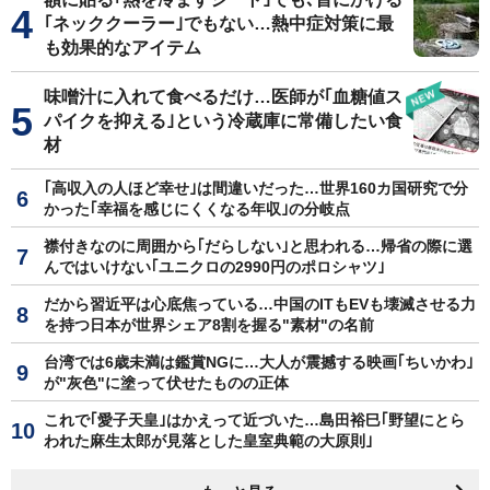
｢ネッククーラー｣でもない…熱中症対策に最
も効果的なアイテム
味噌汁に入れて食べるだけ…医師が｢血糖値ス
パイクを抑える｣という冷蔵庫に常備したい食
材
｢高収入の人ほど幸せ｣は間違いだった…世界160カ国研究で分
かった｢幸福を感じにくくなる年収｣の分岐点
襟付きなのに周囲から｢だらしない｣と思われる…帰省の際に選
んではいけない｢ユニクロの2990円のポロシャツ｣
だから習近平は心底焦っている…中国のITもEVも壊滅させる力
を持つ日本が世界シェア8割を握る"素材"の名前
台湾では6歳未満は鑑賞NGに…大人が震撼する映画｢ちいかわ｣
が"灰色"に塗って伏せたものの正体
これで｢愛子天皇｣はかえって近づいた…島田裕巳｢野望にとら
われた麻生太郎が見落とした皇室典範の大原則｣