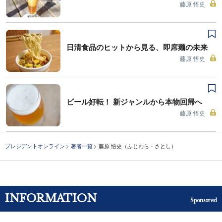
藤原 悟史
日清食品のヒットから見る、即席麺の未来
藤原 悟史
ビール好転！ 新ジャンルから本物回帰へ
藤原 悟史
プレジデントオンライン
著者一覧
藤原 悟史（ふじわら・さとし）
INFORMATION
Sponsored