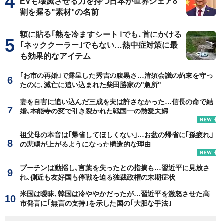
EVも壊滅させる力を持つ日本が世界シェア8
割を握る"素材"の名前
額に貼る｢熱を冷ますシート｣でも､首にかける
｢ネッククーラー｣でもない…熱中症対策に最
も効果的なアイテム
｢お市の再婚｣で露呈した秀吉の腹黒さ…清須会議の約束を守っ
たのに､滅亡に追い込まれた柴田勝家の"急所"
妻を自害に追い込んだ三成を夫は許さなかった…信長の命で結
婚､本能寺の変で引き裂かれた戦国一の熱愛夫婦
祖父母の本音は｢帰省してほしくない｣…お盆の帰省に｢孫疲れ｣
の悲鳴が上がるようになった構造的な理由
プーチンは動揺し､言葉を失ったとの指摘も…習近平に見放さ
れ､側近も友好国も停戦を迫る独裁政権の末期症状
米国は曖昧､韓国は冷ややかだったが…習近平を激怒させた高
市発言に｢無言の支持｣を示した国の｢大胆な手法｣