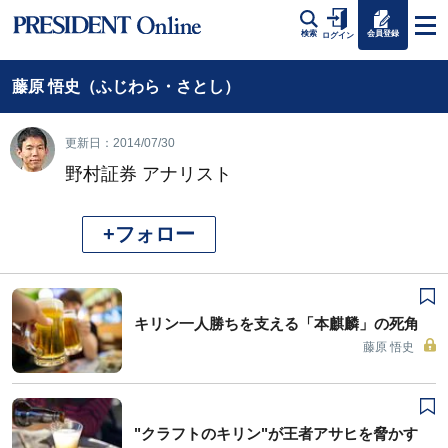
会員登録
検索
ログイン
藤原 悟史（ふじわら・さとし）
更新日：2014/07/30
野村証券 アナリスト
+フォロー
キリン一人勝ちを支える「本麒麟」の死角
藤原 悟史
"クラフトのキリン"が王者アサヒを脅かす