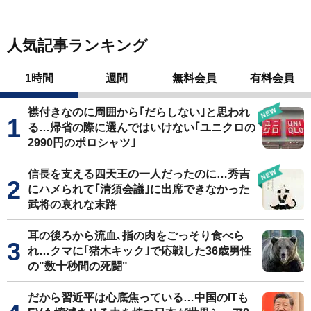
人気記事ランキング
1時間
週間
無料会員
有料会員
襟付きなのに周囲から｢だらしない｣と思われ
る…帰省の際に選んではいけない｢ユニクロの
2990円のポロシャツ｣
信長を支える四天王の一人だったのに…秀吉
にハメられて｢清須会議｣に出席できなかった
武将の哀れな末路
耳の後ろから流血､指の肉をごっそり食べら
れ…クマに｢猪木キック｣で応戦した36歳男性
の"数十秒間の死闘"
だから習近平は心底焦っている…中国のITも