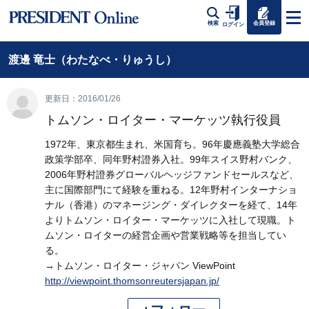
会員登録
検索
ログイン
渡邊 竜士（わたなべ・りゅうし）
更新日：2016/01/26
トムソン・ロイター・マーケッツ執行役員
1972年、東京都生まれ、米国育ち。96年慶應義塾大学総合
政策学部卒、同年野村證券入社。99年スイス野村バンク、
2006年野村證券グローバルヘッジファンドセールスなど、
主に国際部門にて経験を重ねる。12年野村インターナショ
ナル（香港）のマネージング・ダイレクターを経て、14年
よりトムソン・ロイター・マーケッツに入社して現職。ト
ムソン・ロイターの経営企画や営業戦略等を担当してい
る。
→トムソン・ロイター・ジャパン ViewPoint
http://viewpoint.thomsonreutersjapan.jp/