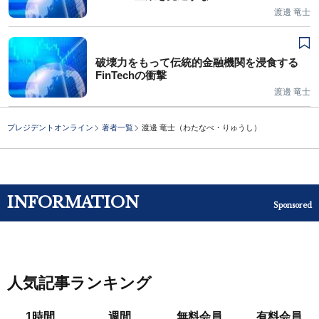
渡邊 竜士
破壊力をもって伝統的金融機関を浸食する
FinTechの衝撃
渡邊 竜士
プレジデントオンライン
著者一覧
渡邊 竜士（わたなべ・りゅうし）
INFORMATION
Sponsored
人気記事ランキング
1時間
週間
無料会員
有料会員