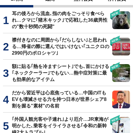
耳の後ろから流血､指の肉をごっそり食べら
れ…クマに｢猪木キック｣で応戦した36歳男性
の"数十秒間の死闘"
襟付きなのに周囲から｢だらしない｣と思われ
る…帰省の際に選んではいけない｢ユニクロの
2990円のポロシャツ｣
額に貼る｢熱を冷ますシート｣でも､首にかける
｢ネッククーラー｣でもない…熱中症対策に最
も効果的なアイテム
だから習近平は心底焦っている…中国のITも
EVも壊滅させる力を持つ日本が世界シェア8
割を握る"素材"の名前
｢外国人観光客や子連れ｣より厄介…JR東海が
明かした､乗客をイライラさせる｢令和の新幹
線2大トラブル｣