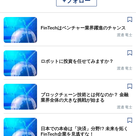
+フォロー
FinTechはベンチャー業界躍進のチャンス
渡邊 竜士
ロボットに投資を任せてみますか？
渡邊 竜士
ブロックチェーン技術とは何なのか？ 金融
業界全体の大きな挑戦が始まる
渡邊 竜士
日本での本命は「決済」分野!? 未来を拓く
FinTech企業を見逃すな！