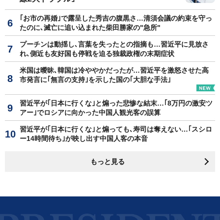
｢お市の再婚｣で露呈した秀吉の腹黒さ…清須会議の約束を守っ
たのに､滅亡に追い込まれた柴田勝家の"急所"
プーチンは動揺し､言葉を失ったとの指摘も…習近平に見放さ
れ､側近も友好国も停戦を迫る独裁政権の末期症状
米国は曖昧､韓国は冷ややかだったが…習近平を激怒させた高
市発言に｢無言の支持｣を示した国の｢大胆な手法｣
習近平が｢日本に行くな｣と煽った悲惨な結末…｢8万円の激安ツ
アー｣でロシアに向かった中国人観光客の誤算
習近平が｢日本に行くな｣と煽っても､寿司は奪えない…｢スシロ
ー14時間待ち｣が映し出す中国人客の本音
もっと見る