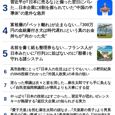
習近平が｢日本に売るな｣と煽った翌日にバレ
た…日本企業に6割を握られていた"中国の半
導体"の意外な急所
富裕層の｢ペット離れ｣が止まらない…｢300万
円の血統書付き犬は時代遅れ｣という真のお金
持ちが"向かった先"
名前を書く紙も整理券もない…フランス人が
日本みたいに｢行列｣に並ばないのに｢順番｣を
守れる謎システム
高市政権にとって｢日本人の生活｣はどうでもいい…小野田紀美
のSNS投稿でわかった｢外国人政策｣の本当の狙い
逆らった県議は次々と姿を消した…麻生太郎ですら手に負えな
い｢自民党福岡県議団｣が県民よりも大事にする掟
やっぱり｢日本の技術｣はすごかった…習近平が恐れ､ゼレンス
キーが熱望する｢超巨大企業｣の知られざる実力
｢愛子天皇｣を拒む麻生太郎の頑なさ…｢天皇家の長子｣より男系
男子の｢遠い親戚｣にこだわる"長老政治家"の本心【2026年6月