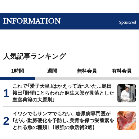
INFORMATION
Sponsored
人気記事ランキング
1時間
週間
無料会員
有料会員
これで｢愛子天皇｣はかえって近づいた…島田
裕巳｢野望にとらわれた麻生太郎が見落とした
皇室典範の大原則｣
イワシでもサンマでもない...糖尿病専門医が
｢がん･動脈硬化を予防し､美背を保つ栄養素を
とれる魚の種類｣【最強の魚活術3選】