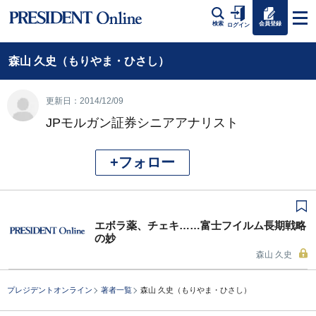
会員登録
検索
ログイン
森山 久史（もりやま・ひさし）
更新日：2014/12/09
JPモルガン証券シニアアナリスト
+フォロー
エボラ薬、チェキ……富士フイルム長期戦略
の妙
森山 久史
プレジデントオンライン
著者一覧
森山 久史（もりやま・ひさし）