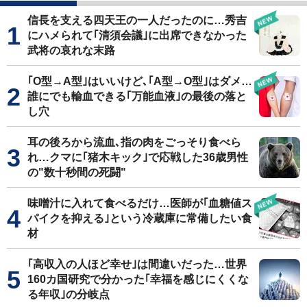
信長を支える四天王の一人だったのに…秀吉
にハメられて｢清須会議｣に出席できなかった
武将の哀れな末路
｢O型→A型｣はいいけど､｢A型→O型｣はダメ…
誰にでも輸血できる｢万能血液｣の最後の落と
し穴
耳の後ろから流血､指の肉をごっそり食べら
れ…クマに｢猪木キック｣で応戦した36歳男性
の"数十秒間の死闘"
味噌汁に入れて食べるだけ…医師が｢血糖値ス
パイクを抑える｣という冷蔵庫に常備したい食
材
｢高収入の人ほど幸せ｣は間違いだった…世界
160カ国研究で分かった｢幸福を感じにくくな
る年収｣の分岐点