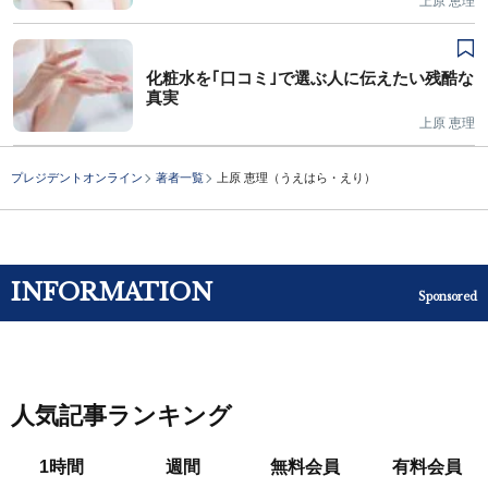
上原 恵理
化粧水を｢口コミ｣で選ぶ人に伝えたい残酷な
真実
上原 恵理
プレジデントオンライン
著者一覧
上原 恵理（うえはら・えり）
INFORMATION
Sponsored
人気記事ランキング
1時間
週間
無料会員
有料会員