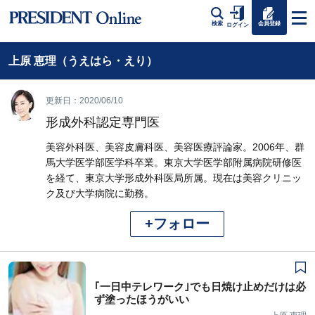
会員登録
検索
ログイン
上原 恵理（うえはら・えり）
更新日：2020/06/10
形成外科認定専門医
美容外科医、美容皮膚科医、美容医療評論家。2006年、群
馬大学医学部医学科卒業。東京大学医学部附属病院研修医
を経て、東京大学形成外科医局所属。現在は美容クリニッ
ク及び大学病院に勤務。
+フォロー
｢一日中テレワーク｣でも日焼け止めだけは必
ず塗ったほうがいい