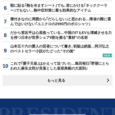
額に貼る｢熱を冷ますシート｣でも､首にかける｢ネッククーラ
ー｣でもない…熱中症対策に最も効果的なアイテム
襟付きなのに周囲から｢だらしない｣と思われる…帰省の際に選
んではいけない｢ユニクロの2990円のポロシャツ｣
だから習近平は心底焦っている…中国のITもEVも壊滅させる力
を持つ日本が世界シェア8割を握る"素材"の名前
山本五十六の愛人の芸者について書き､初版は絶版…阿川弘之
のベストセラー小説がたどった"その後"
これで｢愛子天皇｣はかえって近づいた…島田裕巳｢野望にとら
われた麻生太郎が見落とした皇室典範の大原則｣
もっと見る