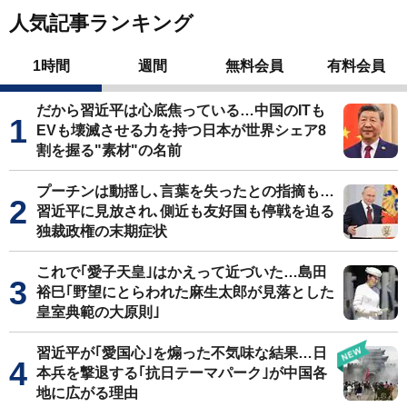
人気記事ランキング
1時間
週間
無料会員
有料会員
だから習近平は心底焦っている…中国のITも
EVも壊滅させる力を持つ日本が世界シェア8
割を握る"素材"の名前
プーチンは動揺し､言葉を失ったとの指摘も…
習近平に見放され､側近も友好国も停戦を迫る
独裁政権の末期症状
これで｢愛子天皇｣はかえって近づいた…島田
裕巳｢野望にとらわれた麻生太郎が見落とした
皇室典範の大原則｣
習近平が｢愛国心｣を煽った不気味な結果…日
本兵を撃退する｢抗日テーマパーク｣が中国各
地に広がる理由