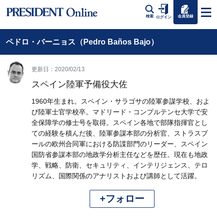
会員登録
検索
ログイン
ペドロ・バーニョス（Pedro Baños Bajo）
更新日：2020/02/13
スペイン陸軍予備役大佐
1960年生まれ。スペイン・サラゴサの陸軍参謀学校、およ
び陸軍士官学校卒。マドリード・コンプルテンセ大学で安
全保障学の修士号を取得。スペイン各地で部隊指揮官とし
ての経験を積んだ後、陸軍参謀本部の分析官、ストラスブ
ールの欧州合同軍における防諜部門のリーダー、スペイン
国防省参謀本部の地政学分析主任などを歴任。現在も地政
学、戦略、防衛、セキュリティ、インテリジェンス、テロ
リズム、国際関係のアナリストおよび講師として活躍。
+フォロー