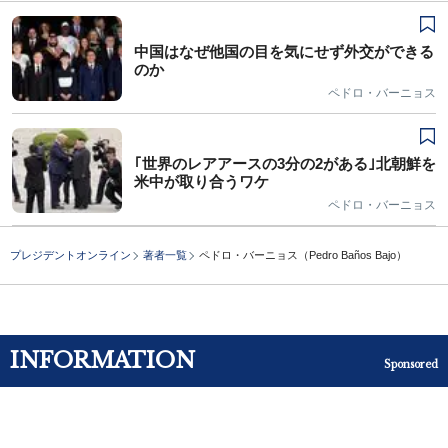
中国はなぜ他国の目を気にせず外交ができる
のか
ペドロ・バーニョス
｢世界のレアアースの3分の2がある｣北朝鮮を
米中が取り合うワケ
ペドロ・バーニョス
プレジデントオンライン
著者一覧
ペドロ・バーニョス（Pedro Baños Bajo）
INFORMATION
Sponsored