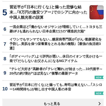
習近平が｢日本に行くな｣と煽った悲惨な結
末…｢8万円の激安ツアー｣でロシアに向かった
中国人観光客の誤算
一流企業ほど｢働かないオジサン｣が増殖していく…トヨタも三
菱UFJも逃れられない日本企業だけの"構造的欠陥"
イワシでもサンマでもない...糖尿病専門医が｢がん･動脈硬化を
予防し､美肌を保つ栄養素をとれる魚の種類｣【最強の魚活術3
選】
｢ボディーバッグ｣より評判が悪い…休日のイオンで見かける一
発で｢だらしないお父さん｣になるNGアイテム
"テレビ大好き"高齢者の｢テレビ離れ｣が始まった…10代後半～
20代の約7割が"ほぼ見ない"衝撃の最新データ
習近平が｢日本に行くな｣と煽っても､寿司は奪えない…｢スシロ
ー14時間待ち｣が映し出す中国人客の本音
もっと見る