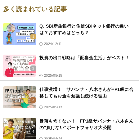
多く読まれている記事
Q. SBI新生銀行と住信SBIネット銀行の違い
は？おすすめはどっち？
1
2024/12/11
投資の出口戦略は「配当金生活」がベスト！
2
2025/05/15
仕事激増！ サバンナ・八木さんがFP1級に合
格してもお金を勉強し続ける理由
3
2025/05/13
暴落も怖くない！ FP1級サバンナ・八木さん
の"負けない"ポートフォリオ大公開
4
2025/04/24