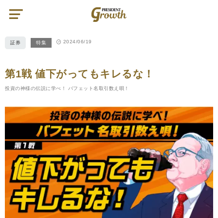
PRESIDENT
Growth（プ
レ
ジ
デ
ン
2024/06/19
証券
特集
ト
グ
ロ
ー
ス）
第1戦 値下がってもキレるな！
投資の神様の伝説に学べ！ バフェット名取引数え唄！