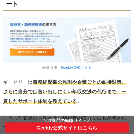
ート
画像引用：
Geekly公式サイト
ギークリーは
職務経歴書の添削や企業ごとの面接対策、
さらに自分では言い出しにくい年収交渉の代行まで、一
貫したサポート体制を整えている
。
こうした支援の手厚さは、利用者の口コミにも反映され
＼IT専門の転職サイト／
ている。
Geekly公式サイトはこちら