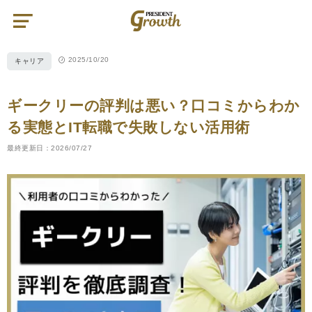
PRESIDENT
Growth（プ
レ
ジ
2025/10/20
キャリア
デ
ン
ト
グ
ロ
ギークリーの評判は悪い？口コミからわか
ー
ス）
る実態とIT転職で失敗しない活用術
最終更新日：2026/07/27