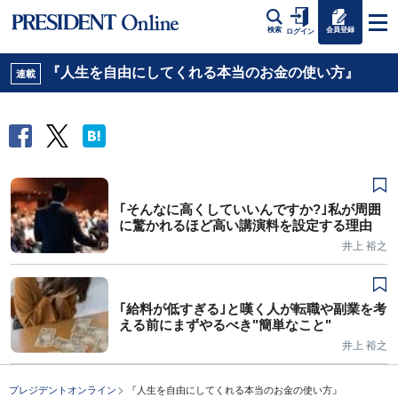
会員登録
検索
ログイン
『人生を自由にしてくれる本当のお金の使い方』
連載
｢そんなに高くしていいんですか?｣私が周囲
に驚かれるほど高い講演料を設定する理由
井上 裕之
｢給料が低すぎる｣と嘆く人が転職や副業を考
える前にまずやるべき"簡単なこと"
井上 裕之
プレジデントオンライン
『人生を自由にしてくれる本当のお金の使い方』