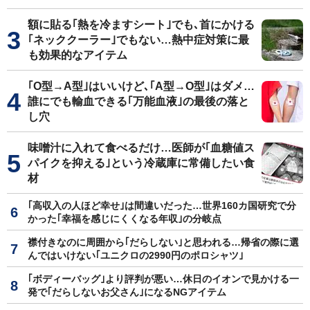
額に貼る｢熱を冷ますシート｣でも､首にかける
｢ネッククーラー｣でもない…熱中症対策に最
も効果的なアイテム
｢O型→A型｣はいいけど､｢A型→O型｣はダメ…
誰にでも輸血できる｢万能血液｣の最後の落と
し穴
味噌汁に入れて食べるだけ…医師が｢血糖値ス
パイクを抑える｣という冷蔵庫に常備したい食
材
｢高収入の人ほど幸せ｣は間違いだった…世界160カ国研究で分
かった｢幸福を感じにくくなる年収｣の分岐点
襟付きなのに周囲から｢だらしない｣と思われる…帰省の際に選
んではいけない｢ユニクロの2990円のポロシャツ｣
｢ボディーバッグ｣より評判が悪い…休日のイオンで見かける一
発で｢だらしないお父さん｣になるNGアイテム