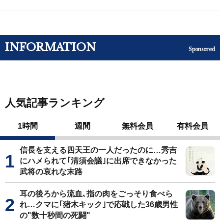
INFORMATION
Sponsored
人気記事ランキング
1時間
週間
無料会員
有料会員
信長を支える四天王の一人だったのに…秀吉
にハメられて｢清須会議｣に出席できなかった
武将の哀れな末路
耳の後ろから流血､指の肉をごっそり食べら
れ…クマに｢猪木キック｣で応戦した36歳男性
の"数十秒間の死闘"