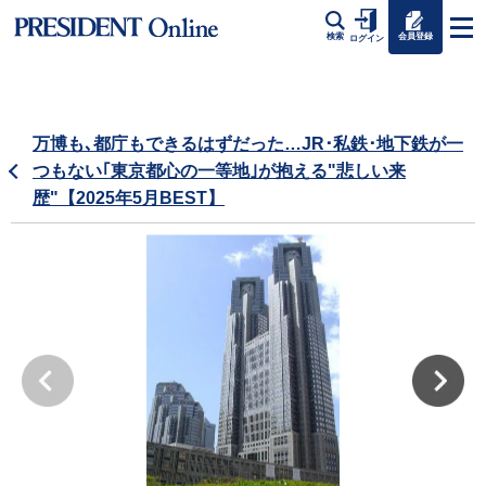
会員登録
検索
ログイン
万博も､都庁もできるはずだった…JR･私鉄･地下鉄が一
つもない｢東京都心の一等地｣が抱える"悲しい来
歴"【2025年5月BEST】