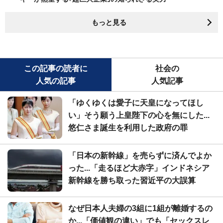
もっと見る
この記事の読者に
社会の
人気の記事
人気記事
「ゆくゆくは愛子に天皇になってほし
い」そう願う上皇陛下の心を無にした...
悠仁さま誕生を利用した政府の罪
「日本の新幹線」を売らずに済んでよか
った...「走るほど大赤字」インドネシア
新幹線を勝ち取った習近平の大誤算
なぜ日本人夫婦の3組に1組が離婚するの
か...「価値観の違い」でも「セックスレ