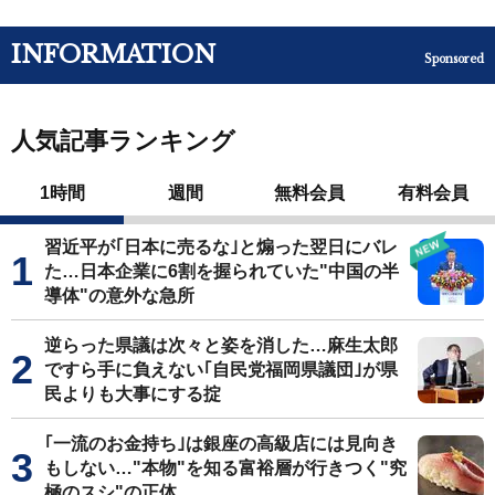
INFORMATION
Sponsored
人気記事ランキング
1時間
週間
無料会員
有料会員
習近平が｢日本に売るな｣と煽った翌日にバレ
た…日本企業に6割を握られていた"中国の半
導体"の意外な急所
逆らった県議は次々と姿を消した…麻生太郎
ですら手に負えない｢自民党福岡県議団｣が県
民よりも大事にする掟
｢一流のお金持ち｣は銀座の高級店には見向き
もしない…"本物"を知る富裕層が行きつく"究
極のスシ"の正体