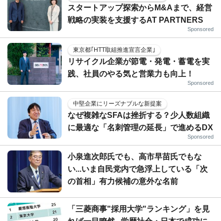
スタートアップ探索からM&Aまで、経営
戦略の実装を支援するAT PARTNERS
Sponsored
東京都｢HTT取組推進宣言企業｣
リサイクル企業が節電・発電・蓄電を実
践、社員のやる気と営業力も向上！
Sponsored
中堅企業にリーズナブルな新提案
なぜ複雑なSFAは挫折する？少人数組織
に最適な「名刺管理の延長」で進めるDX
Sponsored
小泉進次郎氏でも、高市早苗氏でもな
い...いま自民党内で急浮上している「次
の首相」有力候補の意外な名前
「三菱商事"採用大学"ランキング」を見