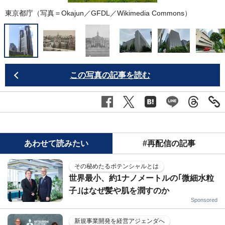
東京都庁（写真＝Okajun／GFDL／
Wikimedia Commons
）
この写真の記事を読む
あわせて読みたい
#再配信の記事
その秘めたるポテンシャルとは
世界最小、約1ナノメートルの｢微細水粒
子｣はなぜ髪や肌を潤すのか
Sponsored
新規事業開発を経営アジェンダへ