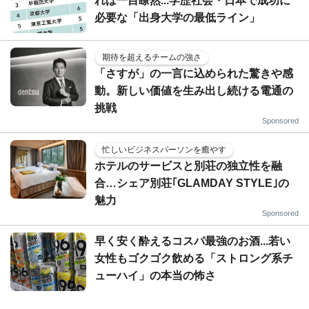
れば一目瞭然...学歴社会・日本で成功に
必要な「出身大学の最低ライン」
期待を超えるチームの強さ
「さすが」の一言に込められた驚きや感
動。新しい価値を生み出し続ける電通の
挑戦
Sponsored
忙しいビジネスパーソンを癒やす
ホテルのサービスと別荘の独立性を融
合…シェア別荘｢GLAMDAY STYLE｣の
魅力
Sponsored
早く安く酔えるコスパ最強のお酒...若い
女性もゴクゴク飲める「ストロング系チ
ューハイ」の本当の怖さ