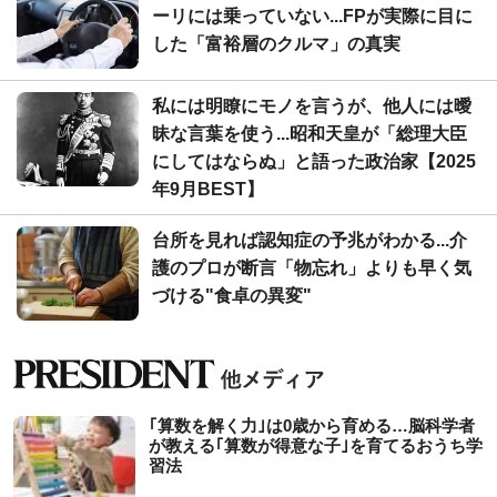
ーリには乗っていない...FPが実際に目に
した「富裕層のクルマ」の真実
私には明瞭にモノを言うが、他人には曖
昧な言葉を使う...昭和天皇が「総理大臣
にしてはならぬ」と語った政治家【2025
年9月BEST】
台所を見れば認知症の予兆がわかる...介
護のプロが断言「物忘れ」よりも早く気
づける"食卓の異変"
｢算数を解く力｣は0歳から育める…脳科学者
が教える｢算数が得意な子｣を育てるおうち学
習法