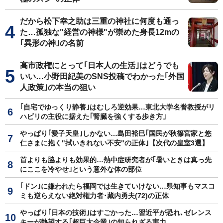
だから松下幸之助は三重の神社に何度も通っ
た…孤独な"経営の神様"が崇めた身長12mの
｢異形の神｣の名前
高市政権にとって｢日本人の生活｣はどうでも
いい…小野田紀美のSNS投稿でわかった｢外国
人政策｣の本当の狙い
｢自宅でゆっくり静養｣はむしろ逆効果…東北大学名誉教授がリ
ハビリの主役に据えた｢腎臓を強くする歩き方｣
やっぱり｢愛子天皇｣しかない…島田裕巳｢国民が秋篠宮家と悠
仁さまに抱く"拭いきれない不安"の正体｣【次代の皇室3選】
首よりも脇よりも効果的…熱中症研究者が｢暑いときは真っ先
にここを冷やせ｣という意外な体の部位
｢ドン｣に嫌われたら福岡では生きていけない…県知事もマスコ
ミも逆らえない絶対権力者･藏内勇夫(72)の正体
やっぱり｢日本の技術｣はすごかった…習近平が恐れ､ゼレンス
キーが熱望する｢超巨大企業｣の知られざる実力