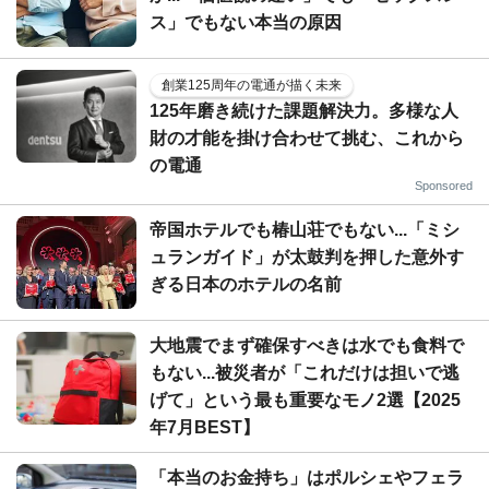
ス」でもない本当の原因
創業125周年の電通が描く未来
125年磨き続けた課題解決力。多様な人
財の才能を掛け合わせて挑む、これから
の電通
Sponsored
帝国ホテルでも椿山荘でもない...「ミシ
ュランガイド」が太鼓判を押した意外す
ぎる日本のホテルの名前
大地震でまず確保すべきは水でも食料で
もない...被災者が「これだけは担いで逃
げて」という最も重要なモノ2選【2025
年7月BEST】
「本当のお金持ち」はポルシェやフェラ