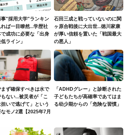
事"採用大学"ランキン
石田三成と戦っていないのに関
れば一目瞭然...学歴社
ヶ原合戦後に大出世...徳川家康
本で成功に必要な「出身
が厚い信頼を置いた「戦国最大
最低ライン」
の悪人」
でまず確保すべきは水で
「ADHDグレー」と診断された
もない...被災者が「こ
子どもたちが高確率であてはま
は担いで逃げて」という
る幼少期からの「危険な習慣」
なモノ2選【2025年7月