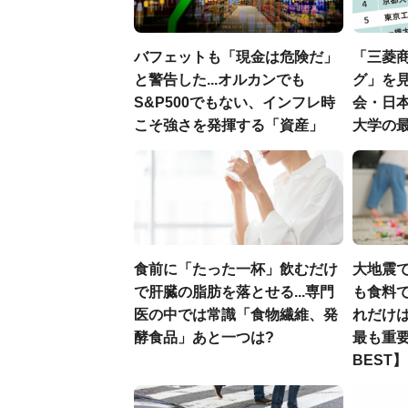
バフェットも「現金は危険だ」
「三菱商
と警告した...オルカンでも
グ」を見
S&P500でもない、インフレ時
会・日
こそ強さを発揮する「資産」
大学の
食前に「たった一杯」飲むだけ
大地震
で肝臓の脂肪を落とせる...専門
も食料で
医の中では常識「食物繊維、発
れだけ
酵食品」あと一つは?
最も重要
BEST】