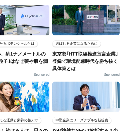
たるポテンシャルとは
選ばれる企業になるために
小、約1ナノメートルの
東京都｢HTT取組推進宣言企業｣
粒子｣はなぜ髪や肌を潤
登録で環境配慮時代を勝ち抜く
具体策とは
Sponsored
Sponsored
える運動と栄養の整え方
中堅企業にリーズナブルな新提案
出し続ける人は、日々の
なぜ複雑なSFAは挫折する？少