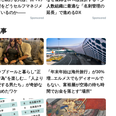
理をどうセルフマネジメ
人数組織に最適な「名刺管理の
ているのか——
延長」で進めるDX
Sponsored
Sponsored
記事
ラブドールと暮らし"正
「年末年始は海外旅行」が30%
為"を楽しむ...「人より
増...エルメスでもディオールで
愛する男たち」が奇妙な
もない、富裕層が空港の待ち時
始めたワケ
間でお金を落とす"場所"