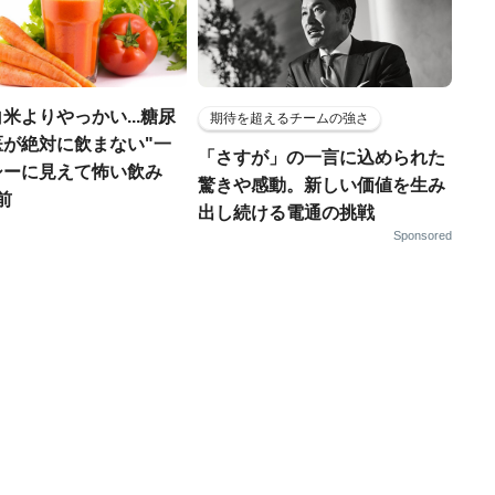
米よりやっかい...糖尿
期待を超えるチームの強さ
医が絶対に飲まない"一
「さすが」の一言に込められた
シーに見えて怖い飲み
驚きや感動。新しい価値を生み
前
出し続ける電通の挑戦
Sponsored