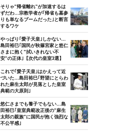
そりゃ"帰省離れ"が加速するは
ずだわ…宗教学者が｢帰省も墓参
りも単なるブームだった｣と断言
するワケ
やっぱり｢愛子天皇｣しかない…
島田裕巳｢国民が秋篠宮家と悠仁
さまに抱く"拭いきれない不
安"の正体｣【次代の皇室3選】
これで｢愛子天皇｣はかえって近
づいた…島田裕巳｢野望にとらわ
れた麻生太郎が見落とした皇室
典範の大原則｣
悠仁さまでも養子でもない…島
田裕巳｢皇室典範改正後の"麻生
太郎の親族"に国民が抱く強烈な
不公平感｣