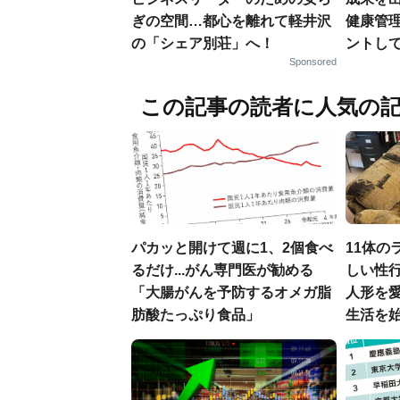
ぎの空間…都心を離れて軽井沢
健康管
の「シェア別荘」へ！
ントし
Sponsored
この記事の読者に人気の
パカッと開けて週に1、2個食べ
11体の
るだけ...がん専門医が勧める
しい性行
「大腸がんを予防するオメガ脂
人形を
肪酸たっぷり食品」
生活を