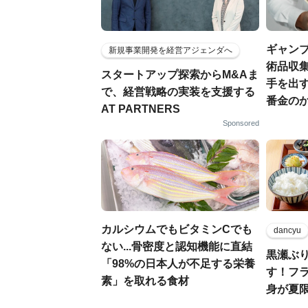
ギャン
新規事業開発を経営アジェンダへ
術品収集
スタートアップ探索からM&Aま
手を出
で、経営戦略の実装を支援する
番金の
AT PARTNERS
Sponsored
カルシウムでもビタミンCでも
dancyu
ない...骨密度と認知機能に直結
黒瀬ぶ
「98%の日本人が不足する栄養
す！フ
素」を取れる食材
身が夏