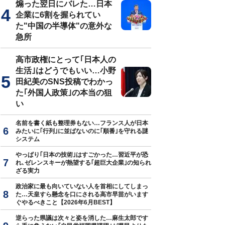
煽った翌日にバレた…日本
企業に6割を握られてい
た"中国の半導体"の意外な
急所
真はイメージです
高市政権にとって｢日本人の
生活｣はどうでもいい…小野
田紀美のSNS投稿でわかっ
た｢外国人政策｣の本当の狙
い
名前を書く紙も整理券もない…フランス人が日本
みたいに｢行列｣に並ばないのに｢順番｣を守れる謎
システム
やっぱり｢日本の技術｣はすごかった…習近平が恐
れ､ゼレンスキーが熱望する｢超巨大企業｣の知られ
ざる実力
政治家に最も向いていない人を首相にしてしまっ
た…天皇すら懸念を口にされる高市早苗がいます
ぐやるべきこと【2026年6月BEST】
逆らった県議は次々と姿を消した…麻生太郎です