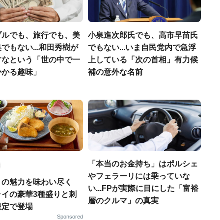
ブルでも、旅行でも、美
小泉進次郎氏でも、高市早苗氏
でもない...和田秀樹が
でもない...いま自民党内で急浮
すなという「世の中で一
上している「次の首相」有力候
かかる趣味」
補の意外な名前
「本当のお金持ち」はポルシェ
やフェラーリには乗っていな
りの魅力を味わい尽く
い...FPが実際に目にした「富裕
ライの豪華3種盛りと刺
層のクルマ」の真実
限定で登場
Sponsored