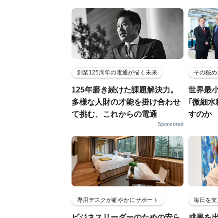
創業125周年の電通が描く未来
その秘め
125年磨き続けた課題解決力。
世界最
多様な人財の才能を掛け合わせ
｢微細水
て挑む、これからの電通
すのか
Sponsored
専用デスクが細やかにサポート
毎日を支
ビジネスリーダーのための安ら
成果を