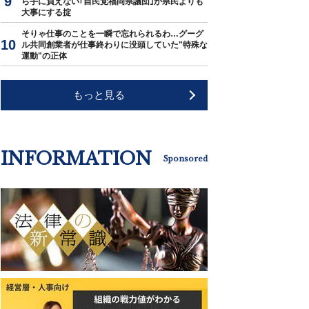
ら手に負えない｢自民党福岡県議団｣が県民よりも
大事にする掟
そりゃ仕事のことを一瞬で忘れられるわ…グーグ
ル共同創業者が仕事終わりに没頭していた"特殊な
運動"の正体
もっと見る
INFORMATION
Sponsored