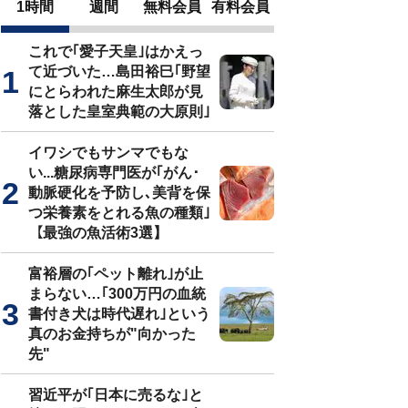
1時間
週間
無料会員
有料会員
これで｢愛子天皇｣はかえっ
て近づいた…島田裕巳｢野望
にとらわれた麻生太郎が見
落とした皇室典範の大原則｣
イワシでもサンマでもな
い...糖尿病専門医が｢がん･
動脈硬化を予防し､美背を保
つ栄養素をとれる魚の種類｣
【最強の魚活術3選】
富裕層の｢ペット離れ｣が止
まらない…｢300万円の血統
書付き犬は時代遅れ｣という
真のお金持ちが"向かった
先"
習近平が｢日本に売るな｣と