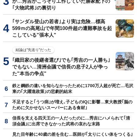
か…秀吉がこっそり工作していた勝家配下の
｢大物武将｣の裏切り
｢サンダル登山の若者｣より実は危険…標高
599ｍの高尾山で年間100件超の遭難事故を起
こしている"張本人"
結論は"先送り"だった
｢織田家の後継者選び｣でも｢秀吉の一人勝ち｣
でもない…清洲会議で信長の息子2人が争っ
た"本当の争点"
鉄と鋼鉄の違いを知らなかったために1700万人超が死亡…毛沢
東の｢大躍進政策｣の悲劇的結末
不足すると｢うつ病｣が増え､子どものIQに影響…東大教授｢脳の
ために欠かせないスーパーにある食材｣
信長を支える四天王の一人だったのに…秀吉にハメられて｢清
須会議｣に出席できなかった武将の哀れな末路
見た目年齢に40歳の差を生む…医師が｢太りにくい体をつくる｣