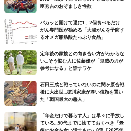
臣秀吉のおぞましき性欲
パカッと開けて週に1、2個食べるだけ...
がん専門医が勧める「大腸がんを予防す
るオメガ脂肪酸たっぷり食品」
定年後の家族との向き合い方がわからな
い...そう悩む人に佐藤優が「鬼滅の刃が
参考になる」と話すワケ
石田三成と戦っていないのに関ヶ原合戦
後に大出世...徳川家康が厚い信頼を置い
た「戦国最大の悪人」
「年金だけで暮らす人」は早々に手放し
ている...50代までに捨てておくべき「老
後のお金を食い潰すもの」8選【2025年