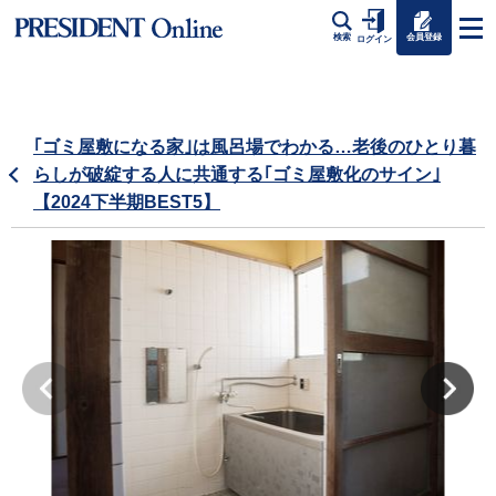
会員登録
検索
ログイン
｢ゴミ屋敷になる家｣は風呂場でわかる…老後のひとり暮
らしが破綻する人に共通する｢ゴミ屋敷化のサイン｣
【2024下半期BEST5】