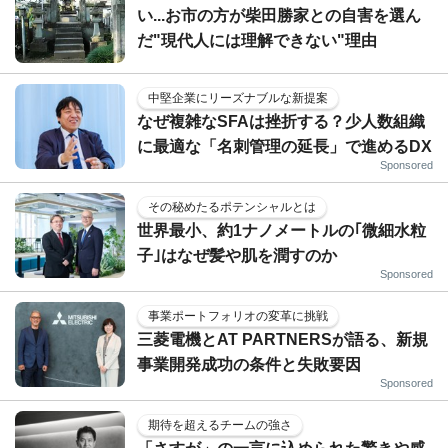
い...お市の方が柴田勝家との自害を選ん
だ"現代人には理解できない"理由
中堅企業にリーズナブルな新提案
なぜ複雑なSFAは挫折する？少人数組織
に最適な「名刺管理の延長」で進めるDX
Sponsored
その秘めたるポテンシャルとは
世界最小、約1ナノメートルの｢微細水粒
子｣はなぜ髪や肌を潤すのか
Sponsored
事業ポートフォリオの変革に挑戦
三菱電機とAT PARTNERSが語る、新規
事業開発成功の条件と失敗要因
Sponsored
期待を超えるチームの強さ