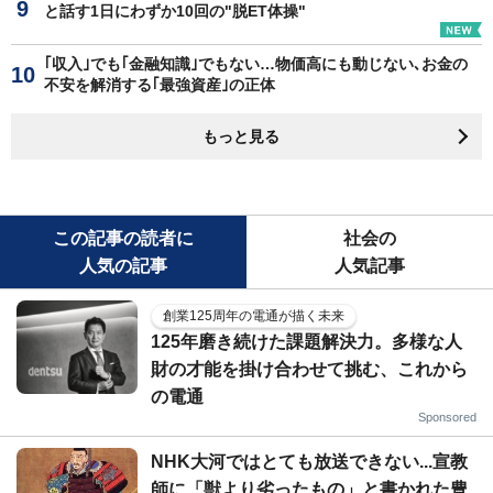
と話す1日にわずか10回の"脱ET体操"
｢収入｣でも｢金融知識｣でもない…物価高にも動じない､お金の
不安を解消する｢最強資産｣の正体
もっと見る
この記事の読者に
社会の
人気の記事
人気記事
創業125周年の電通が描く未来
125年磨き続けた課題解決力。多様な人
財の才能を掛け合わせて挑む、これから
の電通
Sponsored
NHK大河ではとても放送できない...宣教
師に「獣より劣ったもの」と書かれた豊