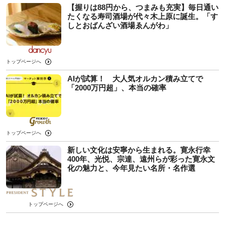
【握りは88円から、つまみも充実】毎日通い
たくなる寿司酒場が代々木上原に誕生。「す
しとおばんざい酒場ゑんがわ」
トップページへ
AIが試算！ 大人気オルカン積み立てで
「2000万円超」、本当の確率
トップページへ
新しい文化は安寧から生まれる。寛永行幸
400年、光悦、宗達、遠州らが彩った寛永文
化の魅力と、今年見たい名所・名作選
トップページへ