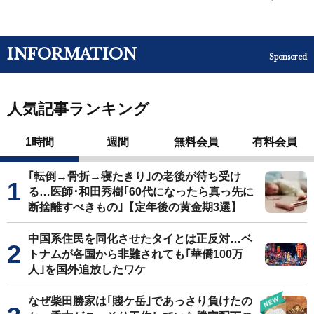
INFORMATION
Sponsored
人気記事ランキング
1時間
週間
無料会員
有料会員
｢転倒→骨折→寝たきり｣の老後が待ち受け
る…医師･和田秀樹｢60代になったら真っ先に
断捨離すべきもの｣【定年後の黄金期3選】
中国系住民を同化させたタイとは正反対…ベ
トナムが各国から非難されても｢華僑100万
人｣を国外追放したワケ
なぜ柴田勝家は｢賤ケ岳｣であっさり負けたの