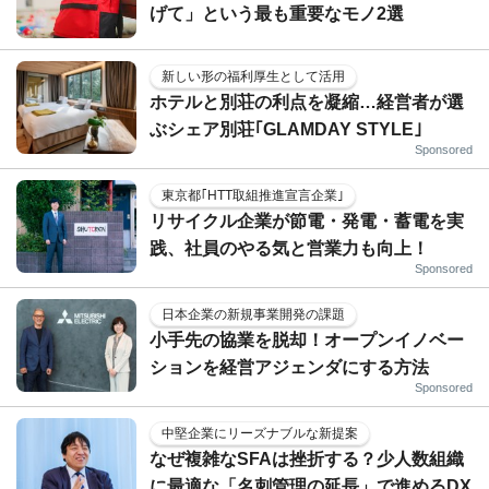
げて」という最も重要なモノ2選
新しい形の福利厚生として活用
ホテルと別荘の利点を凝縮…経営者が選
ぶシェア別荘｢GLAMDAY STYLE｣
Sponsored
東京都｢HTT取組推進宣言企業｣
リサイクル企業が節電・発電・蓄電を実
践、社員のやる気と営業力も向上！
Sponsored
日本企業の新規事業開発の課題
小手先の協業を脱却！オープンイノベー
ションを経営アジェンダにする方法
Sponsored
中堅企業にリーズナブルな新提案
なぜ複雑なSFAは挫折する？少人数組織
に最適な「名刺管理の延長」で進めるDX