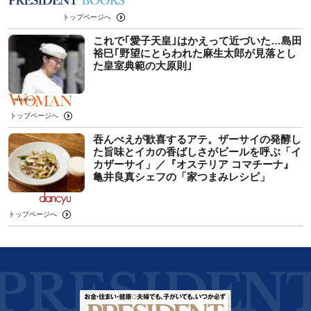
トップページへ
これで｢愛子天皇｣はかえって近づいた…島田
裕巳｢野望にとらわれた麻生太郎が見落とし
た皇室典範の大原則｣
トップページへ
吞んべえが歓喜するアテ。ザーサイの発酵し
た旨味とイカの香ばしさがビールを呼ぶ「イ
カザーサイ」／『オステリア コマチーナ』
⻲井良真シェフの「家つまみレシピ」
トップページへ