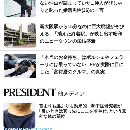
ない理由が詰まっていた...仲人がぴしゃ
りと叱った婚活男性(36)の一言
新大阪駅から15分なのに巨大廃墟がそび
える...「消えた終着駅」が映し出す昭和
のニュータウンの栄枯盛衰
「本当のお金持ち」はポルシェやフェラ
ーリには乗っていない...FPが実際に目に
した「富裕層のクルマ」の真実
首よりも脇よりも効果的…熱中症研究者が
｢暑いときは真っ先にここを冷やせ｣という意
外な体の部位