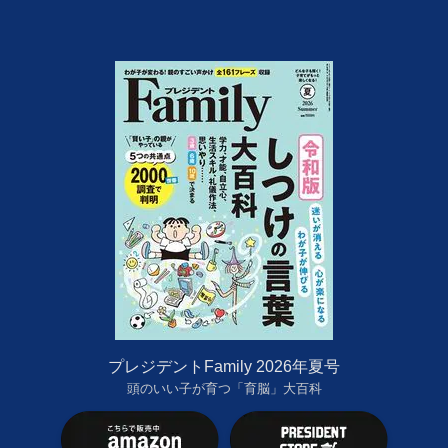
プレジデントFamily 2026年夏号
頭のいい子が育つ「育脳」大百科