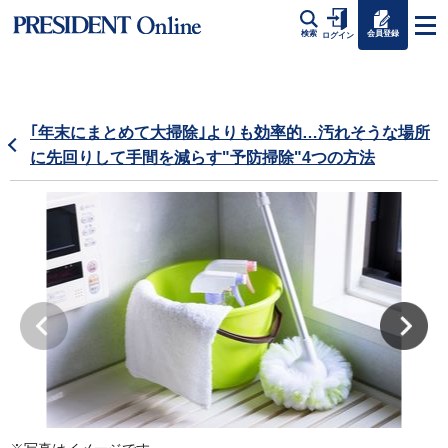
会員登録
検索
ログイン
｢年末にまとめて大掃除｣よりも効率的…汚れそうな場所
に先回りして手間を減らす"予防掃除"4つの方法