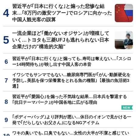
習近平が｢日本に行くな｣と煽った悲惨な結
末…｢8万円の激安ツアー｣でロシアに向かった
中国人観光客の誤算
一流企業ほど｢働かないオジサン｣が増殖して
いく…トヨタも三菱UFJも逃れられない日本
企業だけの"構造的欠陥"
習近平が｢日本に行くな｣と煽っても､寿司は奪えない…｢スシロ
ー14時間待ち｣が映し出す中国人客の本音
イワシでもサンマでもない...糖尿病専門医が｢がん･動脈硬化を
予防し､美肌を保つ栄養素をとれる魚の種類｣【最強の魚活術3
選】
習近平が｢愛国心｣を煽った不気味な結果…日本兵を撃退する
｢抗日テーマパーク｣が中国各地に広がる理由
｢ボディーバッグ｣より評判が悪い…休日のイオンで見かける一
発で｢だらしないお父さん｣になるNGアイテム
ワキの臭いでも､口臭でもない…女性の大半が不潔と感じてい