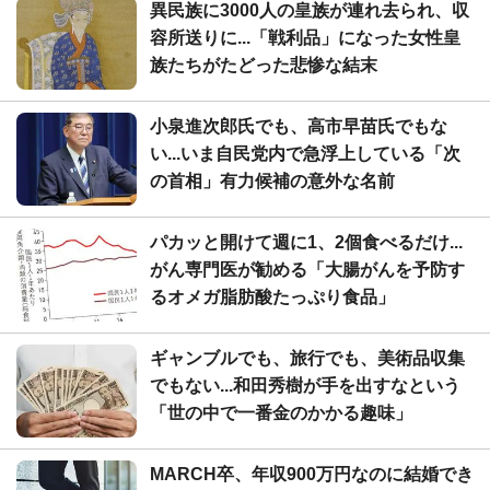
異民族に3000人の皇族が連れ去られ、収
容所送りに...「戦利品」になった女性皇
族たちがたどった悲惨な結末
小泉進次郎氏でも、高市早苗氏でもな
い...いま自民党内で急浮上している「次
の首相」有力候補の意外な名前
パカッと開けて週に1、2個食べるだけ...
がん専門医が勧める「大腸がんを予防す
るオメガ脂肪酸たっぷり食品」
ギャンブルでも、旅行でも、美術品収集
でもない...和田秀樹が手を出すなという
「世の中で一番金のかかる趣味」
MARCH卒、年収900万円なのに結婚でき