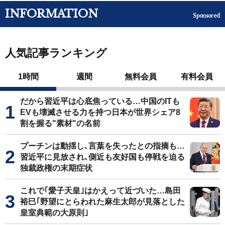
INFORMATION
Sponsored
人気記事ランキング
1時間
週間
無料会員
有料会員
だから習近平は心底焦っている…中国のITも
EVも壊滅させる力を持つ日本が世界シェア8
割を握る"素材"の名前
プーチンは動揺し､言葉を失ったとの指摘も…
習近平に見放され､側近も友好国も停戦を迫る
独裁政権の末期症状
これで｢愛子天皇｣はかえって近づいた…島田
裕巳｢野望にとらわれた麻生太郎が見落とした
皇室典範の大原則｣