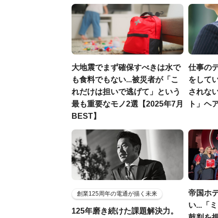
大地震でまず確保すべきは水で
仕事の
も食料でもない...被災者が「こ
をしてい
れだけは担いで逃げて」という
されな
最も重要なモノ2選【2025年7月
ト」ヘ
BEST】
帝国ホ
創業125周年の電通が描く未来
い...
125年磨き続けた課題解決力。
鼓判を