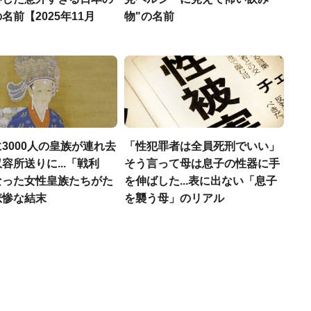
名前【2025年11月
物"の名前
3000人の皇族が連れ去
「性犯罪者は全員死刑でいい」
容所送りに...「戦利
そう言って母は息子の性器に手
なった女性皇族たちがた
を伸ばした...表に出ない「息子
悲惨な結末
を襲う母」のリアル