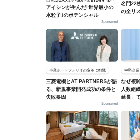
名門22
アイシンが生んだ｢世界最小の
の全リ
水粒子｣のポテンシャル
Sponsored
事業ポートフォリオの変革に挑戦
中堅企業
三菱電機とAT PARTNERSが語
なぜ複雑
る、新規事業開発成功の条件と
人数組
失敗要因
延長」で
Sponsored