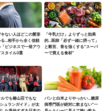
デキない人ほどこの髪形
「牛乳だけ」よりずっと効果
る...相手から全く信頼
的...医師「必ず一緒に摂って」
い「ビジネスで一発アウ
と断言、骨を強くする"スーパ
アスタイル3選
ーで買える食材"
テルでも椿山荘でもな
パンと白米よりやっかい...糖尿
「ミシュランガイド」が太
病専門医が絶対に飲まない"一
押した意外すぎる日本の
見ヘルシーに見えて怖い飲み