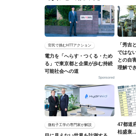
「秀吉
官民で挑むHTTアクション
ではない
電力を「へらす・つくる・ため
との自
る」で東京都と企業が歩む持続
理解でき
可能社会への道
Sponsored
47都道
微粒子工学の専門家が解説
枯盛衰.
目に見えない世界を計測する…