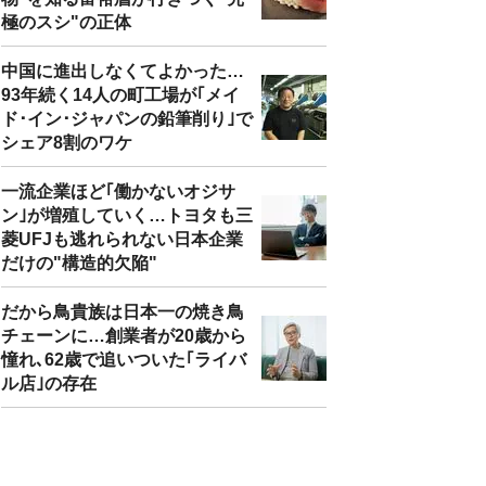
極のスシ"の正体
中国に進出しなくてよかった…
93年続く14人の町工場が｢メイ
ド･イン･ジャパンの鉛筆削り｣で
シェア8割のワケ
一流企業ほど｢働かないオジサ
ン｣が増殖していく…トヨタも三
菱UFJも逃れられない日本企業
だけの"構造的欠陥"
だから鳥貴族は日本一の焼き鳥
チェーンに…創業者が20歳から
憧れ､62歳で追いついた｢ライバ
ル店｣の存在