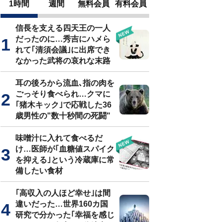
1時間
週間
無料会員
有料会員
信長を支える四天王の一人
だったのに…秀吉にハメら
れて｢清須会議｣に出席でき
なかった武将の哀れな末路
耳の後ろから流血､指の肉を
ごっそり食べられ…クマに
｢猪木キック｣で応戦した36
歳男性の"数十秒間の死闘"
味噌汁に入れて食べるだ
け…医師が｢血糖値スパイク
を抑える｣という冷蔵庫に常
備したい食材
｢高収入の人ほど幸せ｣は間
違いだった…世界160カ国
研究で分かった｢幸福を感じ