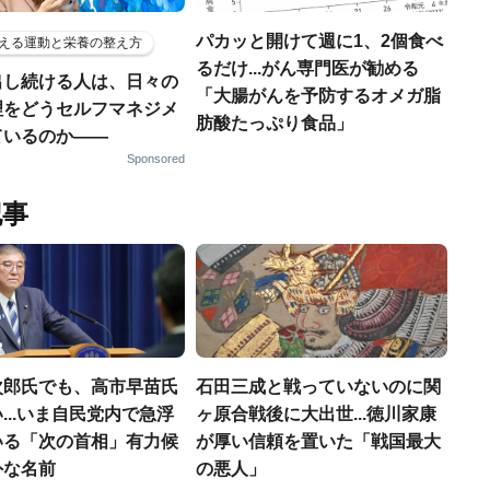
パカッと開けて週に1、2個食べ
える運動と栄養の整え方
るだけ...がん専門医が勧める
出し続ける人は、日々の
「大腸がんを予防するオメガ脂
理をどうセルフマネジメ
肪酸たっぷり食品」
ているのか——
Sponsored
記事
次郎氏でも、高市早苗氏
石田三成と戦っていないのに関
...いま自民党内で急浮
ヶ原合戦後に大出世...徳川家康
いる「次の首相」有力候
が厚い信頼を置いた「戦国最大
外な名前
の悪人」