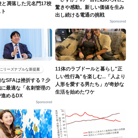
校と凋落した元名門17校
驚きや感動。新しい価値を生み
スト
出し続ける電通の挑戦
Sponsored
11体のラブドールと暮らし"正
にリーズナブルな新提案
しい性行為"を楽しむ...「人より
なSFAは挫折する？少
人形を愛する男たち」が奇妙な
織に最適な「名刺管理の
生活を始めたワケ
進めるDX
Sponsored