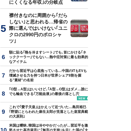
にくくなる年収｣の分岐点
襟付きなのに周囲から｢だら
しない｣と思われる…帰省の
ンの後にミラノ風ドリアを食べるヨッピーさん
際に選んではいけない｢ユニ
クロの2990円のポロシャ
ツ｣
額に貼る｢熱を冷ますシート｣でも､首にかける｢ネ
ッククーラー｣でもない…熱中症対策に最も効果的
なアイテム
だから習近平は心底焦っている…中国のITもEVも
壊滅させる力を持つ日本が世界シェア8割を握
る"素材"の名前
｢O型→A型｣はいいけど､｢A型→O型｣はダメ…誰に
でも輸血できる｢万能血液｣の最後の落とし穴
これで｢愛子天皇｣はかえって近づいた…島田裕巳
｢野望にとらわれた麻生太郎が見落とした皇室典範
の大原則｣
米国は曖昧､韓国は冷ややかだったが…習近平を激
怒させた高市発言に｢無言の支持｣を示した国の｢大