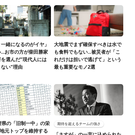
と一緒になるのがイヤ」
大地震でまず確保すべきは水で
...お市の方が柴田勝家
も食料でもない...被災者が「こ
害を選んだ"現代人には
れだけは担いで逃げて」という
ない"理由
最も重要なモノ2選
府県の「旧制一中」の栄
期待を超えるチームの強さ
..地元トップを維持する
「さすが」の一言に込められた