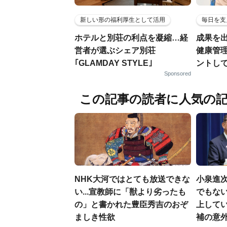
新しい形の福利厚生として活用
毎日を支
ホテルと別荘の利点を凝縮…経
成果を
営者が選ぶシェア別荘
健康管
｢GLAMDAY STYLE｣
ントし
Sponsored
この記事の読者に人気の
NHK大河ではとても放送できな
小泉進
い...宣教師に「獣より劣ったも
でもない
の」と書かれた豊臣秀吉のおぞ
上して
ましき性欲
補の意