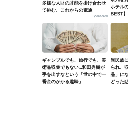
多様な人財の才能を掛け合わせ
ホテルの
て挑む、これからの電通
BEST】
Sponsored
ギャンブルでも、旅行でも、美
異民族に
術品収集でもない...和田秀樹が
られ、収
手を出すなという「世の中で一
品」に
番金のかかる趣味」
どった