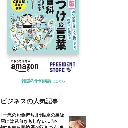
雑誌の予約購読
はこちら
ビジネスの人気記事
｢一流のお金持ち｣は銀座の高級
店には見向きもしない…"本
物"を知る富裕層が行きつく"究