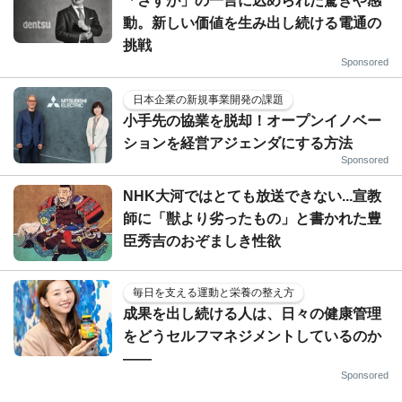
「さすが」の一言に込められた驚きや感
動。新しい価値を生み出し続ける電通の
挑戦
Sponsored
日本企業の新規事業開発の課題
小手先の協業を脱却！オープンイノベー
ションを経営アジェンダにする方法
Sponsored
NHK大河ではとても放送できない...宣教
師に「獣より劣ったもの」と書かれた豊
臣秀吉のおぞましき性欲
毎日を支える運動と栄養の整え方
成果を出し続ける人は、日々の健康管理
をどうセルフマネジメントしているのか
——
Sponsored