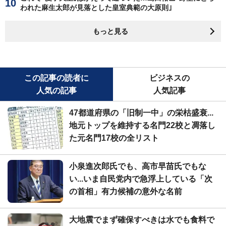
われた麻生太郎が見落とした皇室典範の大原則｣
もっと見る
この記事の読者に
ビジネスの
人気の記事
人気記事
47都道府県の「旧制一中」の栄枯盛衰...
地元トップを維持する名門22校と凋落し
た元名門17校の全リスト
小泉進次郎氏でも、高市早苗氏でもな
い...いま自民党内で急浮上している「次
の首相」有力候補の意外な名前
大地震でまず確保すべきは水でも食料で