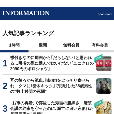
INFORMATION
Sponsored
人気記事ランキング
1時間
週間
無料会員
有料会員
襟付きなのに周囲から｢だらしない｣と思われ
る…帰省の際に選んではいけない｢ユニクロの
2990円のポロシャツ｣
耳の後ろから流血､指の肉をごっそり食べら
れ…クマに｢猪木キック｣で応戦した36歳男性
の"数十秒間の死闘"
｢お市の再婚｣で露呈した秀吉の腹黒さ…清須
会議の約束を守ったのに､滅亡に追い込まれた