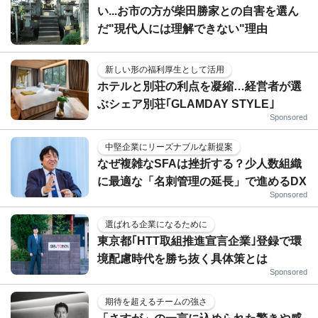
い...お市の方が柴田勝家との自害を選ん
だ"現代人には理解できない"理由
新しい形の福利厚生として活用
ホテルと別荘の利点を凝縮…経営者が選
ぶシェア別荘｢GLAMDAY STYLE｣
Sponsored
中堅企業にリーズナブルな新提案
なぜ複雑なSFAは挫折する？少人数組織
に最適な「名刺管理の延長」で進めるDX
Sponsored
選ばれる企業になるために
東京都｢HTT取組推進宣言企業｣登録で環
境配慮時代を勝ち抜く具体策とは
Sponsored
期待を超えるチームの強さ