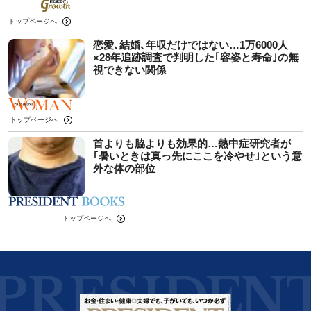
トップページへ
恋愛､結婚､年収だけではない…1万6000人
×28年追跡調査で判明した｢容姿と寿命｣の無
視できない関係
トップページへ
首よりも脇よりも効果的…熱中症研究者が
｢暑いときは真っ先にここを冷やせ｣という意
外な体の部位
トップページへ