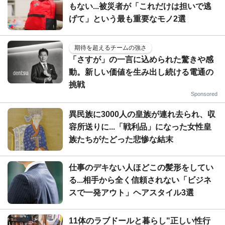
もない...被災者が「これだけは担いで逃
げて」という最も重要なモノ2選
期待を超えるチームの強さ
「さすが」の一言に込められた驚きや感
動。新しい価値を生み出し続ける電通の
挑戦
Sponsored
異民族に3000人の皇族が連れ去られ、収
容所送りに...「戦利品」になった女性皇
族たちがたどった悲惨な結末
仕事のデキない人ほどこの髪形をしてい
る...相手から全く信頼されない「ビジネ
スで一発アウト」ヘアスタイル3選
11体のラブドールと暮らし"正しい性行