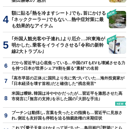
柴田勝家の"急所"
額に貼る｢熱を冷ますシート｣でも､首にかける
｢ネッククーラー｣でもない…熱中症対策に最
も効果的なアイテム
｢外国人観光客や子連れ｣より厄介…JR東海が
明かした､乗客をイライラさせる｢令和の新幹
線2大トラブル｣
だから習近平は心底焦っている…中国のITもEVも壊滅させる力
を持つ日本が世界シェア8割を握る"素材"の名前
｢高市早苗の正体｣に国民より先に気づいていた…海外投資家が
｢日本経済を壊す首相｣だと確信した"残念発言"
米国は曖昧､韓国は冷ややかだったが…習近平を激怒させた高
市発言に｢無言の支持｣を示した国の｢大胆な手法｣
プーチンは動揺し､言葉を失ったとの指摘も…習近平に見放さ
れ､側近も友好国も停戦を迫る独裁政権の末期症状
これで｢愛子天皇｣はかえって近づいた…島田裕巳｢野望にとら