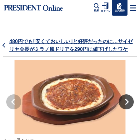
会員登録
検索
ログイン
480円でも｢安くておいしい｣と好評だったのに…サイゼ
リヤ会長がミラノ風ドリアを290円に値下げしたワケ