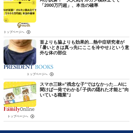
「2000万円超」、本当の確率
トップページへ
首よりも脇よりも効果的…熱中症研究者が
｢暑いときは真っ先にここを冷やせ｣という意
外な体の部位
トップページへ
スマホ三昧="残念な子"ではなかった…AIに
聞けば一発でわかる｢子供の隠れた才能と"向
いている職業"｣
トップページへ