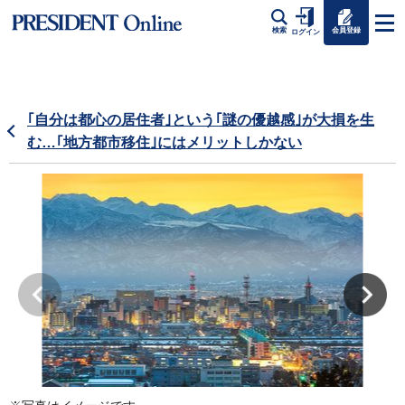
会員登録
検索
ログイン
｢自分は都心の居住者｣という｢謎の優越感｣が大損を生
む…｢地方都市移住｣にはメリットしかない