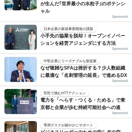
が生んだ｢世界最小の水粒子｣のポテンシ
ャル
Sponsored
日本企業の新規事業開発の課題
小手先の協業を脱却！オープンイノベー
ションを経営アジェンダにする方法
Sponsored
中堅企業にリーズナブルな新提案
なぜ複雑なSFAは挫折する？少人数組織
に最適な「名刺管理の延長」で進めるDX
Sponsored
官民で挑むHTTアクション
電力を「へらす・つくる・ためる」で東
京都と企業が歩む持続可能社会への道
Sponsored
専用デスクが細やかにサポート