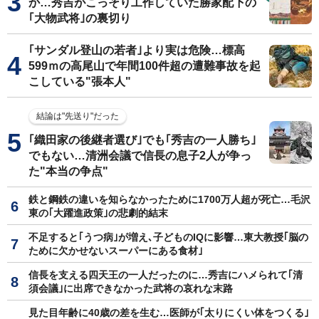
か…秀吉がこっそり工作していた勝家配下の
｢大物武将｣の裏切り
｢サンダル登山の若者｣より実は危険…標高
599ｍの高尾山で年間100件超の遭難事故を起
こしている"張本人"
結論は"先送り"だった
｢織田家の後継者選び｣でも｢秀吉の一人勝ち｣
でもない…清洲会議で信長の息子2人が争っ
た"本当の争点"
鉄と鋼鉄の違いを知らなかったために1700万人超が死亡…毛沢
東の｢大躍進政策｣の悲劇的結末
不足すると｢うつ病｣が増え､子どものIQに影響…東大教授｢脳の
ために欠かせないスーパーにある食材｣
信長を支える四天王の一人だったのに…秀吉にハメられて｢清
須会議｣に出席できなかった武将の哀れな末路
見た目年齢に40歳の差を生む…医師が｢太りにくい体をつくる｣