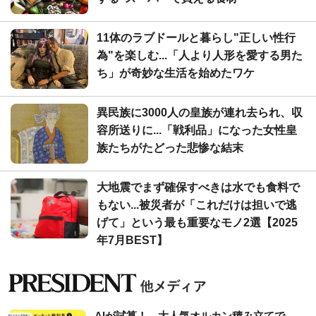
11体のラブドールと暮らし"正しい性行
為"を楽しむ...「人より人形を愛する男た
ち」が奇妙な生活を始めたワケ
異民族に3000人の皇族が連れ去られ、収
容所送りに...「戦利品」になった女性皇
族たちがたどった悲惨な結末
大地震でまず確保すべきは水でも食料で
もない...被災者が「これだけは担いで逃
げて」という最も重要なモノ2選【2025
年7月BEST】
AIが試算！ 大人気オルカン積み立てで