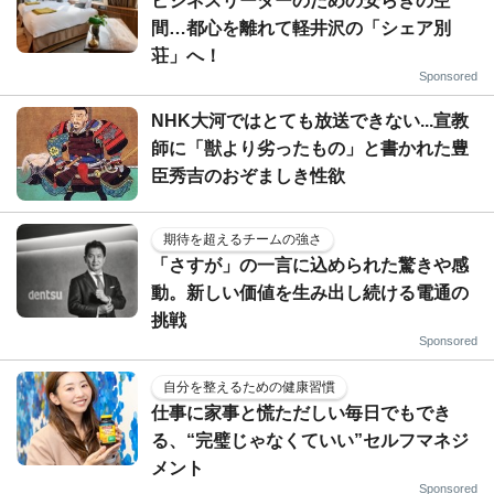
ビジネスリーダーのための安らぎの空
間…都心を離れて軽井沢の「シェア別
荘」へ！
Sponsored
NHK大河ではとても放送できない...宣教
師に「獣より劣ったもの」と書かれた豊
臣秀吉のおぞましき性欲
期待を超えるチームの強さ
「さすが」の一言に込められた驚きや感
動。新しい価値を生み出し続ける電通の
挑戦
Sponsored
自分を整えるための健康習慣
仕事に家事と慌ただしい毎日でもでき
る、“完璧じゃなくていい”セルフマネジ
メント
Sponsored