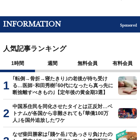
INFORMATION
Sponsored
人気記事ランキング
1時間
週間
無料会員
有料会員
｢転倒→骨折→寝たきり｣の老後が待ち受け
る…医師･和田秀樹｢60代になったら真っ先に
断捨離すべきもの｣【定年後の黄金期3選】
中国系住民を同化させたタイとは正反対…ベ
トナムが各国から非難されても｢華僑100万
人｣を国外追放したワケ
なぜ柴田勝家は｢賤ケ岳｣であっさり負けたの