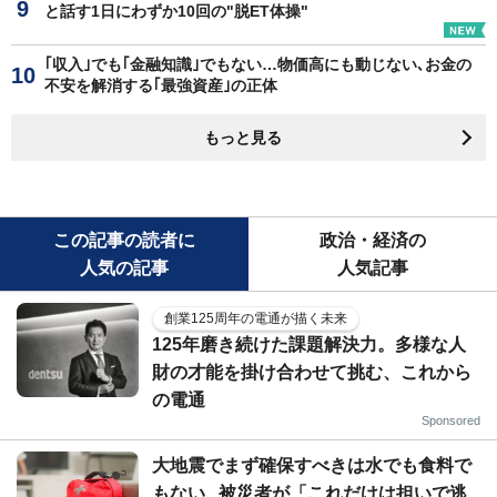
と話す1日にわずか10回の"脱ET体操"
｢収入｣でも｢金融知識｣でもない…物価高にも動じない､お金の
不安を解消する｢最強資産｣の正体
もっと見る
この記事の読者に
政治・経済の
人気の記事
人気記事
創業125周年の電通が描く未来
125年磨き続けた課題解決力。多様な人
財の才能を掛け合わせて挑む、これから
の電通
Sponsored
大地震でまず確保すべきは水でも食料で
もない...被災者が「これだけは担いで逃