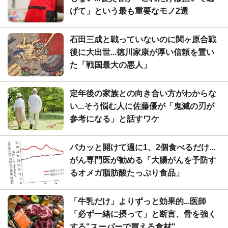
げて」という最も重要なモノ2選
石田三成と戦っていないのに関ヶ原合戦
後に大出世...徳川家康が厚い信頼を置い
た「戦国最大の悪人」
定年後の家族との向き合い方がわからな
い...そう悩む人に佐藤優が「鬼滅の刃が
参考になる」と話すワケ
パカッと開けて週に1、2個食べるだけ...
がん専門医が勧める「大腸がんを予防す
るオメガ脂肪酸たっぷり食品」
「牛乳だけ」よりずっと効果的...医師
「必ず一緒に摂って」と断言、骨を強く
する"スーパーで買える食材"