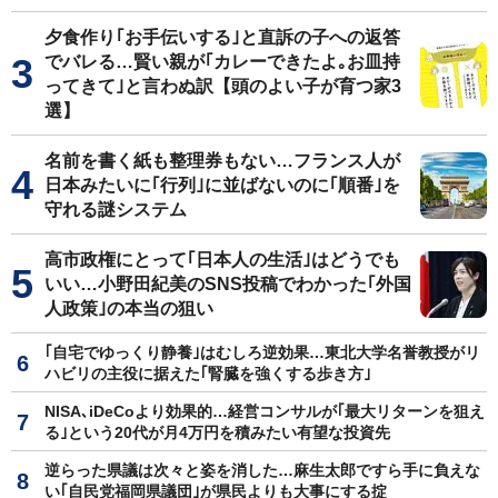
夕食作り｢お手伝いする｣と直訴の子への返答
でバレる…賢い親が｢カレーできたよ｡お皿持
ってきて｣と言わぬ訳【頭のよい子が育つ家3
選】
名前を書く紙も整理券もない…フランス人が
日本みたいに｢行列｣に並ばないのに｢順番｣を
守れる謎システム
高市政権にとって｢日本人の生活｣はどうでも
いい…小野田紀美のSNS投稿でわかった｢外国
人政策｣の本当の狙い
｢自宅でゆっくり静養｣はむしろ逆効果…東北大学名誉教授がリ
ハビリの主役に据えた｢腎臓を強くする歩き方｣
NISA､iDeCoより効果的…経営コンサルが｢最大リターンを狙え
る｣という20代が月4万円を積みたい有望な投資先
逆らった県議は次々と姿を消した…麻生太郎ですら手に負えな
い｢自民党福岡県議団｣が県民よりも大事にする掟