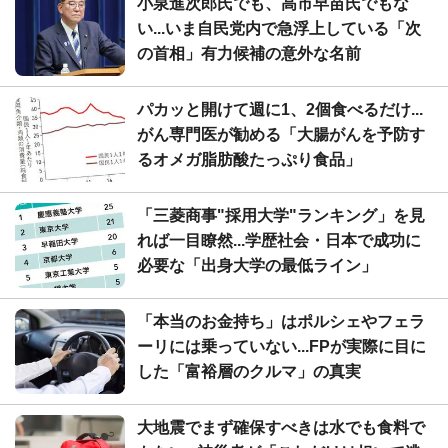
小泉進次郎氏でも、高市早苗氏でもな
い...いま自民党内で急浮上している「次
の首相」有力候補の意外な名前
パカッと開けて週に1、2個食べるだけ...
がん専門医が勧める「大腸がんを予防す
るオメガ脂肪酸たっぷり食品」
「三菱商事"採用大学"ランキング」を見
れば一目瞭然...学歴社会・日本で成功に
必要な「出身大学の最低ライン」
「本当のお金持ち」はポルシェやフェラ
ーリには乗っていない...FPが実際に目に
した「富裕層のクルマ」の真実
大地震でまず確保すべきは水でも食料で