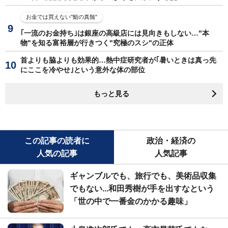
お金では買えない"鮨の真髄"
｢一流のお金持ち｣は銀座の高級店には見向きもしない…"本
物"を知る富裕層が行きつく"究極のスシ"の正体
首よりも脇よりも効果的…熱中症研究者が｢暑いときは真っ先
にここを冷やせ｣という意外な体の部位
もっと見る
この記事の読者に
政治・経済の
人気の記事
人気記事
ギャンブルでも、旅行でも、美術品収集
でもない...和田秀樹が手を出すなという
「世の中で一番金のかかる趣味」