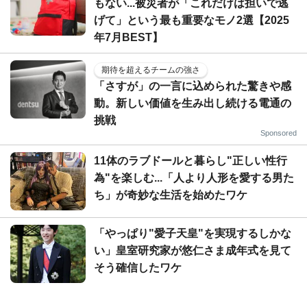
もない...被災者が「これだけは担いで逃
げて」という最も重要なモノ2選【2025
年7月BEST】
期待を超えるチームの強さ
「さすが」の一言に込められた驚きや感
動。新しい価値を生み出し続ける電通の
挑戦
Sponsored
11体のラブドールと暮らし"正しい性行
為"を楽しむ...「人より人形を愛する男た
ち」が奇妙な生活を始めたワケ
「やっぱり"愛子天皇"を実現するしかな
い」皇室研究家が悠仁さま成年式を見て
そう確信したワケ