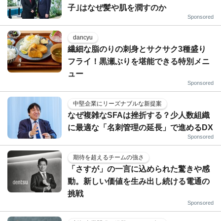
子｣はなぜ髪や肌を潤すのか
Sponsored
dancyu
繊細な脂のりの刺身とサクサク3種盛り
フライ！黒瀬ぶりを堪能できる特別メニ
ュー
Sponsored
中堅企業にリーズナブルな新提案
なぜ複雑なSFAは挫折する？少人数組織
に最適な「名刺管理の延長」で進めるDX
Sponsored
期待を超えるチームの強さ
「さすが」の一言に込められた驚きや感
動。新しい価値を生み出し続ける電通の
挑戦
Sponsored