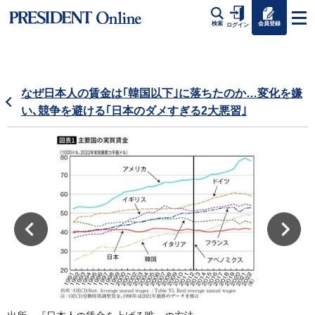
会員登録
検索
ログイン
なぜ日本人の賃金は｢韓国以下｣に落ちたのか…変化を嫌
い､競争を避ける｢日本のダメすぎる2大悪習｣