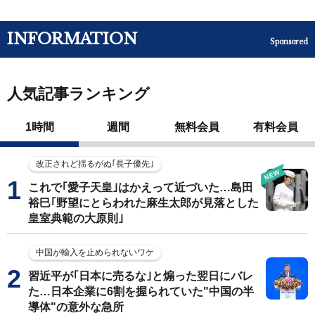
INFORMATION
Sponsored
人気記事ランキング
1時間
週間
無料会員
有料会員
改正されど揺るがぬ｢長子優先｣
これで｢愛子天皇｣はかえって近づいた…島田
裕巳｢野望にとらわれた麻生太郎が見落とした
皇室典範の大原則｣
中国が輸入を止められないワケ
習近平が｢日本に売るな｣と煽った翌日にバレ
た…日本企業に6割を握られていた"中国の半
導体"の意外な急所