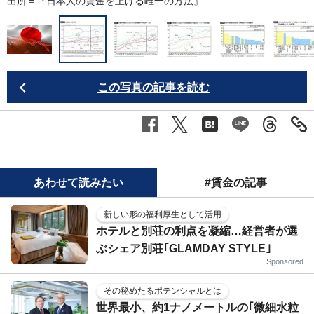
出所＝『
日本人の賃金を上げる唯一の方法
』
この写真の記事を読む
あわせて読みたい
#賃金の記事
新しい形の福利厚生として活用
ホテルと別荘の利点を凝縮…経営者が選
ぶシェア別荘｢GLAMDAY STYLE｣
Sponsored
その秘めたるポテンシャルとは
世界最小、約1ナノメートルの｢微細水粒