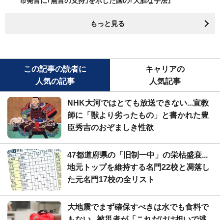
市発言に｢無言の支持｣を示した国の｢大胆な手法｣
もっと見る
この記事の読者に
キャリアの
人気の記事
人気記事
NHK大河ではとても放送できない...宣教
師に「獣より劣ったもの」と書かれた豊
臣秀吉のおぞましき性欲
47都道府県の「旧制一中」の栄枯盛衰...
地元トップを維持する名門22校と凋落し
た元名門17校の全リスト
大地震でまず確保すべきは水でも食料で
もない...被災者が「これだけは担いで逃