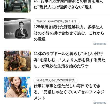
い...お市の方が柴田勝家との自害を選ん
だ"現代人には理解できない"理由
創業125周年の電通が描く未来
125年磨き続けた課題解決力。多様な人
財の才能を掛け合わせて挑む、これから
の電通
Sponsored
11体のラブドールと暮らし"正しい性行
為"を楽しむ...「人より人形を愛する男た
ち」が奇妙な生活を始めたワケ
自分を整えるための健康習慣
仕事に家事と慌ただしい毎日でもでき
る、“完璧じゃなくていい”セルフマネジ
メント
Sponsored