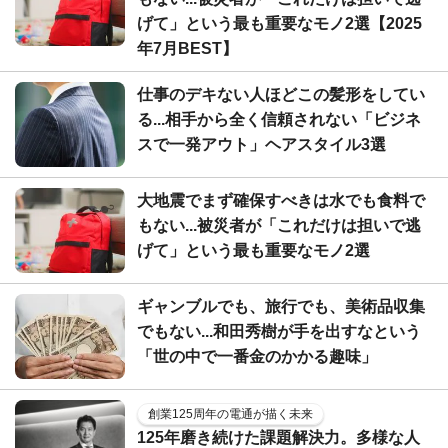
げて」という最も重要なモノ2選【2025
年7月BEST】
仕事のデキない人ほどこの髪形をしてい
る...相手から全く信頼されない「ビジネ
スで一発アウト」ヘアスタイル3選
大地震でまず確保すべきは水でも食料で
もない...被災者が「これだけは担いで逃
げて」という最も重要なモノ2選
ギャンブルでも、旅行でも、美術品収集
でもない...和田秀樹が手を出すなという
「世の中で一番金のかかる趣味」
創業125周年の電通が描く未来
125年磨き続けた課題解決力。多様な人