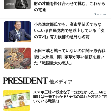
財の才能を掛け合わせて挑む、これから
の電通
Sponsored
小泉進次郎氏でも、高市早苗氏でもな
い...いま自民党内で急浮上している「次
の首相」有力候補の意外な名前
石田三成と戦っていないのに関ヶ原合戦
後に大出世...徳川家康が厚い信頼を置い
た「戦国最大の悪人」
スマホ三昧="残念な子"ではなかった…AIに
聞けば一発でわかる｢子供の隠れた才能と"向
いている職業"｣