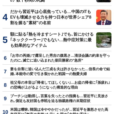
の"数十秒間の死闘"
だから習近平は心底焦っている…中国のITも
EVも壊滅させる力を持つ日本が世界シェア8
割を握る"素材"の名前
額に貼る｢熱を冷ますシート｣でも､首にかける
｢ネッククーラー｣でもない…熱中症対策に最
も効果的なアイテム
｢お市の再婚｣で露呈した秀吉の腹黒さ…清須会議の約束を守っ
たのに､滅亡に追い込まれた柴田勝家の"急所"
妻を自害に追い込んだ三成を夫は許さなかった…信長の命で結
婚､本能寺の変で引き裂かれた戦国一の熱愛夫婦
祖父母の本音は｢帰省してほしくない｣…お盆の帰省に｢孫疲れ｣
の悲鳴が上がるようになった構造的な理由
プーチンは動揺し､言葉を失ったとの指摘も…習近平に見放さ
れ､側近も友好国も停戦を迫る独裁政権の末期症状
米国は曖昧､韓国は冷ややかだったが…習近平を激怒させた高