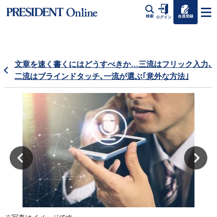
会員登録
検索
ログイン
文章を速く書くにはどうすべきか…三流はフリック入力､
二流はブラインドタッチ､一流が選ぶ｢意外な方法｣