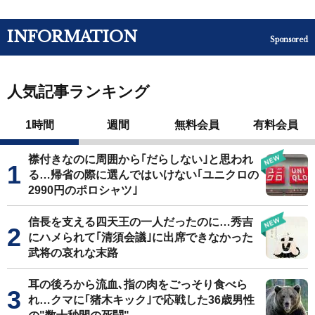
INFORMATION
Sponsored
人気記事ランキング
1時間
週間
無料会員
有料会員
襟付きなのに周囲から｢だらしない｣と思われ
る…帰省の際に選んではいけない｢ユニクロの
2990円のポロシャツ｣
信長を支える四天王の一人だったのに…秀吉
にハメられて｢清須会議｣に出席できなかった
武将の哀れな末路
耳の後ろから流血､指の肉をごっそり食べら
れ…クマに｢猪木キック｣で応戦した36歳男性