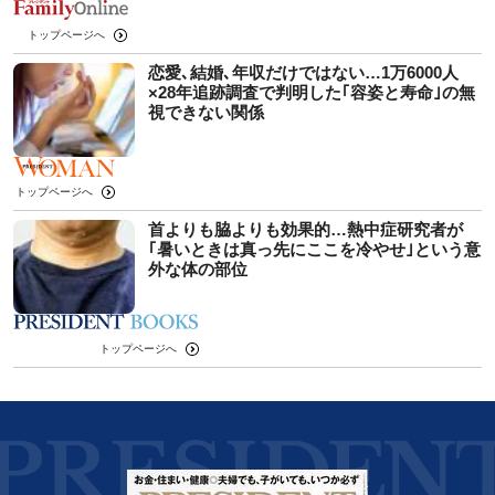
トップページへ
恋愛､結婚､年収だけではない…1万6000人
×28年追跡調査で判明した｢容姿と寿命｣の無
視できない関係
トップページへ
首よりも脇よりも効果的…熱中症研究者が
｢暑いときは真っ先にここを冷やせ｣という意
外な体の部位
トップページへ