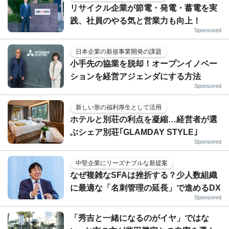
リサイクル企業が節電・発電・蓄電を実
践、社員のやる気と営業力も向上！
Sponsored
日本企業の新規事業開発の課題
小手先の協業を脱却！オープンイノベー
ションを経営アジェンダにする方法
Sponsored
新しい形の福利厚生として活用
ホテルと別荘の利点を凝縮…経営者が選
ぶシェア別荘｢GLAMDAY STYLE｣
Sponsored
中堅企業にリーズナブルな新提案
なぜ複雑なSFAは挫折する？少人数組織
に最適な「名刺管理の延長」で進めるDX
Sponsored
「秀吉と一緒になるのがイヤ」ではな