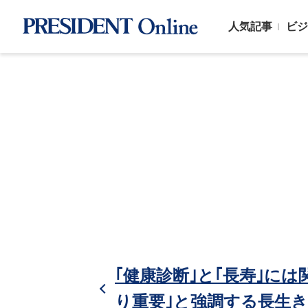
人気記事
ビジ
｢健康診断｣と｢長寿｣に
り重要｣と強調する長生