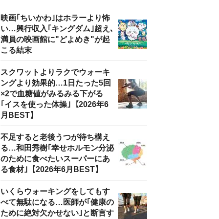
映画｢ちいかわ｣はホラーより怖
い…興行収入｢キングダム｣超え､
満員の映画館に"どよめき"が起
こる結末
スクワットよりラクでウォーキ
ングより効果的…1日たった5回
×2で血糖値がみるみる下がる
｢イスを使った体操｣【2026年6
月BEST】
不足すると老後うつが待ち構え
る…和田秀樹｢幸せホルモン分泌
のために食べたいスーパーにあ
る食材｣【2026年6月BEST】
いくらウォーキングをしてもす
べて無駄になる…医師が｢健康の
ために絶対欠かせない｣と断言す