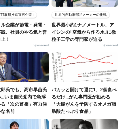
HTT取組推進宣言企業｣
世界的自動車部品メーカーの挑戦
クル企業が節電・発電・
世界最小約1ナノメートル、ア
実践、社員のやる気と営
イシンの｢空気から作る水｣に微
向上！
粒子工学の専門家が迫る
Sponsored
Sponsored
次郎氏でも、高市早苗氏
パカッと開けて週に1、2個食べ
...いま自民党内で急浮
るだけ...がん専門医が勧める
いる「次の首相」有力候
「大腸がんを予防するオメガ脂
外な名前
肪酸たっぷり食品」