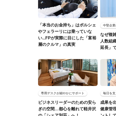
「本当のお金持ち」はポルシェ
中堅企業
やフェラーリには乗っていな
なぜ複雑
い...FPが実際に目にした「富裕
人数組
層のクルマ」の真実
延長」で
専用デスクが細やかにサポート
毎日を支
ビジネスリーダーのための安ら
成果を
ぎの空間…都心を離れて軽井沢
健康管
の「シェア別荘」へ！
ントし