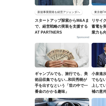
新規事業開発を経営アジェンダへ
東京都｢
スタートアップ探索からM&Aま
リサイ
で、経営戦略の実装を支援する
蓄電を
AT PARTNERS
業力も
Sponsored
ギャンブルでも、旅行でも、美
小泉進
術品収集でもない...和田秀樹が
でもない
手を出すなという「世の中で一
上して
番金のかかる趣味」
補の意