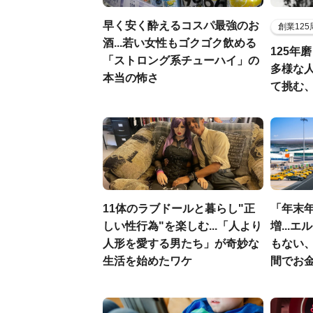
早く安く酔えるコスパ最強のお
創業12
酒...若い女性もゴクゴク飲める
125年
「ストロング系チューハイ」の
多様な
本当の怖さ
て挑む
11体のラブドールと暮らし"正
「年末年
しい性行為"を楽しむ...「人より
増...
人形を愛する男たち」が奇妙な
もない
生活を始めたワケ
間でお金