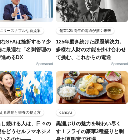
にリーズナブルな新提案
創業125周年の電通が描く未来
なSFAは挫折する？少
125年磨き続けた課題解決力。
織に最適な「名刺管理の
多様な人財の才能を掛け合わせ
進めるDX
て挑む、これからの電通
Sponsored
Sponsored
える運動と栄養の整え方
dancyu
出し続ける人は、日々の
黒瀬ぶりの魅力を味わい尽く
理をどうセルフマネジメ
す！フライの豪華3種盛りと刺
ているのか——
身が夏限定で登場