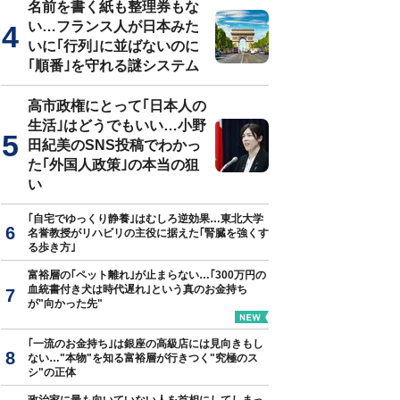
名前を書く紙も整理券もな
い…フランス人が日本みた
いに｢行列｣に並ばないのに
｢順番｣を守れる謎システム
真はイメージです
高市政権にとって｢日本人の
生活｣はどうでもいい…小野
田紀美のSNS投稿でわかっ
た｢外国人政策｣の本当の狙
い
｢自宅でゆっくり静養｣はむしろ逆効果…東北大学
名誉教授がリハビリの主役に据えた｢腎臓を強くす
る歩き方｣
富裕層の｢ペット離れ｣が止まらない…｢300万円の
血統書付き犬は時代遅れ｣という真のお金持ち
が"向かった先"
｢一流のお金持ち｣は銀座の高級店には見向きもし
ない…"本物"を知る富裕層が行きつく"究極のス
シ"の正体