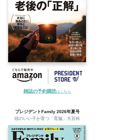
雑誌の予約購読
はこちら
プレジデントFamily 2026年夏号
頭のいい子が育つ「育脳」大百科