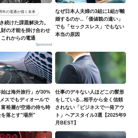
なぜ日本人夫婦の3組に1組が離
5周年の電通が描く未来
婚するのか...「価値観の違い」
磨き続けた課題解決力。
でも「セックスレス」でもない
人財の才能を掛け合わせ
本当の原因
、これからの電通
Sponsored
始は海外旅行」が30%
仕事のデキない人ほどこの髪形
エルメスでもディオールで
をしている...相手から全く信頼
、富裕層が空港の待ち時
されない「ビジネスで一発アウ
を落とす"場所"
ト」ヘアスタイル3選【2025年9
月BEST】