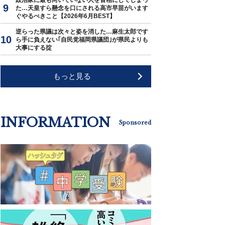
政治家に最も向いていない人を首相にしてしまっ
た…天皇すら懸念を口にされる高市早苗がいます
ぐやるべきこと【2026年6月BEST】
逆らった県議は次々と姿を消した…麻生太郎です
ら手に負えない｢自民党福岡県議団｣が県民よりも
大事にする掟
もっと見る
INFORMATION
Sponsored