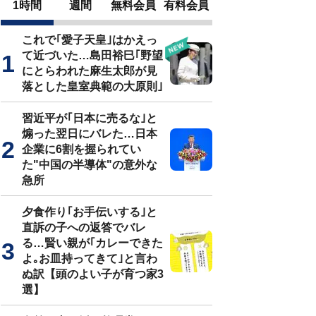
1時間
週間
無料会員
有料会員
これで｢愛子天皇｣はかえっ
て近づいた…島田裕巳｢野望
にとらわれた麻生太郎が見
落とした皇室典範の大原則｣
習近平が｢日本に売るな｣と
煽った翌日にバレた…日本
企業に6割を握られてい
た"中国の半導体"の意外な
急所
夕食作り｢お手伝いする｣と
直訴の子への返答でバレ
る…賢い親が｢カレーできた
よ｡お皿持ってきて｣と言わ
ぬ訳【頭のよい子が育つ家3
選】