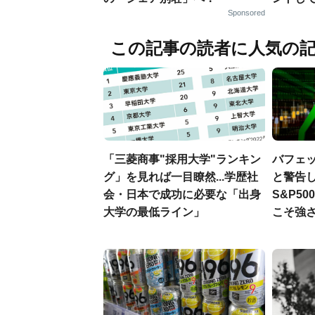
Sponsored
この記事の読者に人気の
「三菱商事"採用大学"ランキン
バフェ
グ」を見れば一目瞭然...学歴社
と警告し
会・日本で成功に必要な「出身
S&P5
大学の最低ライン」
こそ強