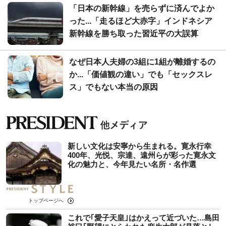
「日本の新幹線」を売らずに済んでよか
った...「走るほど大赤字」インドネシア
新幹線を勝ち取った習近平の大誤算
なぜ日本人夫婦の3組に1組が離婚するの
か...「価値観の違い」でも「セックスレ
ス」でもない本当の原因
新しい文化は安寧から生まれる。寛永行幸
400年、光悦、宗達、遠州らが彩った寛永文
化の魅力と、今年見たい名所・名作選
トップページへ
これで｢愛子天皇｣はかえって近づいた…島田