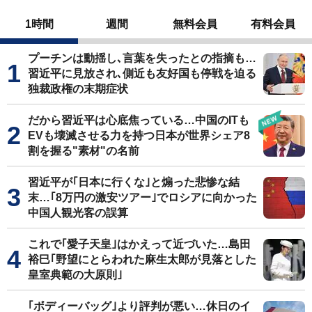
1時間
週間
無料会員
有料会員
プーチンは動揺し､言葉を失ったとの指摘も…
習近平に見放され､側近も友好国も停戦を迫る
独裁政権の末期症状
だから習近平は心底焦っている…中国のITも
EVも壊滅させる力を持つ日本が世界シェア8
割を握る"素材"の名前
習近平が｢日本に行くな｣と煽った悲惨な結
末…｢8万円の激安ツアー｣でロシアに向かった
中国人観光客の誤算
これで｢愛子天皇｣はかえって近づいた…島田
裕巳｢野望にとらわれた麻生太郎が見落とした
皇室典範の大原則｣
｢ボディーバッグ｣より評判が悪い…休日のイ