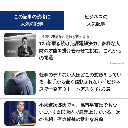
この記事の読者に
ビジネスの
人気の記事
人気記事
創業125周年の電通が描く未来
125年磨き続けた課題解決力。多様な人
財の才能を掛け合わせて挑む、これから
の電通
Sponsored
仕事のデキない人ほどこの髪形をしてい
る...相手から全く信頼されない「ビジネ
スで一発アウト」ヘアスタイル3選
小泉進次郎氏でも、高市早苗氏でもな
い...いま自民党内で急浮上している「次
の首相」有力候補の意外な名前