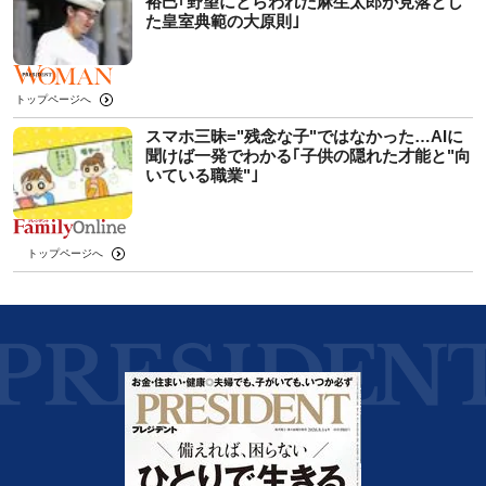
裕巳｢野望にとらわれた麻生太郎が見落とし
た皇室典範の大原則｣
トップページへ
スマホ三昧="残念な子"ではなかった…AIに
聞けば一発でわかる｢子供の隠れた才能と"向
いている職業"｣
トップページへ