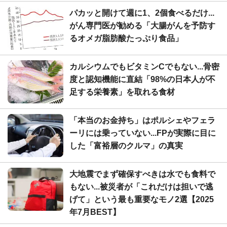
パカッと開けて週に1、2個食べるだけ...
がん専門医が勧める「大腸がんを予防す
るオメガ脂肪酸たっぷり食品」
カルシウムでもビタミンCでもない...骨密
度と認知機能に直結「98%の日本人が不
足する栄養素」を取れる食材
「本当のお金持ち」はポルシェやフェラ
ーリには乗っていない...FPが実際に目に
した「富裕層のクルマ」の真実
大地震でまず確保すべきは水でも食料で
もない...被災者が「これだけは担いで逃
げて」という最も重要なモノ2選【2025
年7月BEST】