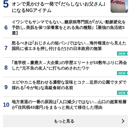
オンで見かける一発で｢だらしないお父さん｣
になるNGアイテム
イワシでもサンマでもない...糖尿病専門医が｢がん･動脈硬化を
予防し､美肌を保つ栄養素をとれる魚の種類｣【最強の魚活術3
選】
怒るべきは｢おじさんの短パン｣ではない…海外報道から見えた
国民に省エネを押し付けるだけの日本政府の無策
｢進学校→慶應大→大企業｣の学歴エリートが10数年ぶりに再会
した"元不良の友人"に打ちのめされたワケ
エビやカニを想わせる濃密な旨味とコク…近所の公園でタダで
採れる｢今が旬｣な高級食材の名前
地方衰退の一番の原因は｢人口減少｣ではない…山口の超富裕層
が｢住民税43億円｣をまるっと抱えて移住した理由
もっと見る