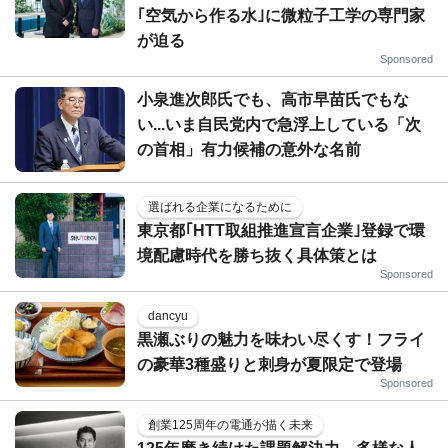
｢空気から作る水｣に微粒子工学の専門家
が迫る
Sponsored
小泉進次郎氏でも、高市早苗氏でもな
い...いま自民党内で急浮上している「次
の首相」有力候補の意外な名前
選ばれる企業になるために
東京都｢HTT取組推進宣言企業｣登録で環
境配慮時代を勝ち抜く具体策とは
Sponsored
dancyu
黒瀬ぶりの魅力を味わい尽くす！フライ
の豪華3種盛りと刺身が夏限定で登場
Sponsored
創業125周年の電通が描く未来