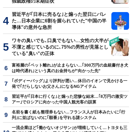
独裁政権の末期症状
習近平が｢日本に売るな｣と煽った翌日にバレ
た…日本企業に6割を握られていた"中国の半
導体"の意外な急所
ワキの臭いでも､口臭でもない…女性の大半が
不潔と感じているのに､75%の男性が見落とし
ている"臭い"の正体
富裕層の｢ペット離れ｣が止まらない…｢300万円の血統書付き犬
は時代遅れ｣という真のお金持ちが"向かった先"
｢ボディーバッグ｣より評判が悪い…休日のイオンで見かける一
発で｢だらしないお父さん｣になるNGアイテム
習近平が｢日本に行くな｣と煽った悲惨な結末…｢8万円の激安ツ
アー｣でロシアに向かった中国人観光客の誤算
名前を書く紙も整理券もない…フランス人が日本みたいに｢行
列｣に並ばないのに｢順番｣を守れる謎システム
一流企業ほど｢働かないオジサン｣が増殖していく…トヨタも三