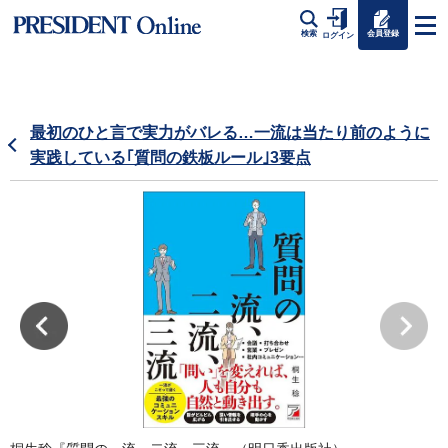
会員登録
検索
ログイン
最初のひと言で実力がバレる…一流は当たり前のように
実践している｢質問の鉄板ルール｣3要点