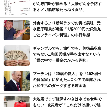
がん専門医が勧める「大腸がんを予防す
るオメガ脂肪酸たっぷり食品」
外食するより断然ラクでお得で美味...元
水産庁職員が考案「1尾2000円の鮮魚丸
ごとフライパン料理」の非日常感
ギャンブルでも、旅行でも、美術品収集
でもない...和田秀樹が手を出すなという
「世の中で一番金のかかる趣味」
プーチンは「20歳の愛人」を「152億円
の資産家」に変えた...ロシアで暴露され
た私生活のダークすぎる錬金術
大地震でまず確保すべきは水でも食料で
もない...被災者が「これだけは担いで逃