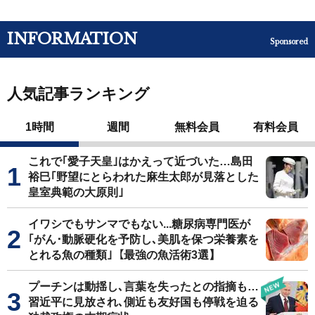
INFORMATION
Sponsored
人気記事ランキング
1時間
週間
無料会員
有料会員
これで｢愛子天皇｣はかえって近づいた…島田
裕巳｢野望にとらわれた麻生太郎が見落とした
皇室典範の大原則｣
イワシでもサンマでもない...糖尿病専門医が
｢がん･動脈硬化を予防し､美肌を保つ栄養素を
とれる魚の種類｣【最強の魚活術3選】
プーチンは動揺し､言葉を失ったとの指摘も…
習近平に見放され､側近も友好国も停戦を迫る