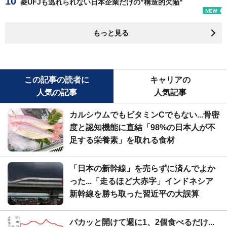
菱UFJも逃れられない日本企業だけの"構造的欠陥"
もっと見る
この記事の読者に
キャリアの
人気の記事
人気記事
カルシウムでもビタミンCでもない...骨密
度と認知機能に直結「98%の日本人が不
足する栄養素」を取れる食材
「日本の新幹線」を売らずに済んでよか
った...「走るほど大赤字」インドネシア
新幹線を勝ち取った習近平の大誤算
パカッと開けて週に1、2個食べるだけ...