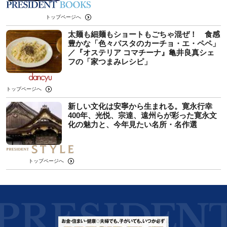
トップページへ
太麺も細麺もショートもごちゃ混ぜ！ 食感
豊かな「色々パスタのカーチョ・エ・ペペ」
／『オステリア コマチーナ』亀井良真シェ
フの「家つまみレシピ」
トップページへ
新しい文化は安寧から生まれる。寛永行幸
400年、光悦、宗達、遠州らが彩った寛永文
化の魅力と、今年見たい名所・名作選
トップページへ