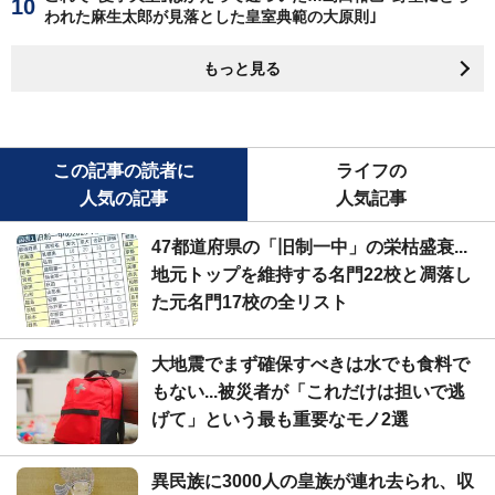
われた麻生太郎が見落とした皇室典範の大原則｣
もっと見る
この記事の読者に
ライフの
人気の記事
人気記事
47都道府県の「旧制一中」の栄枯盛衰...
地元トップを維持する名門22校と凋落し
た元名門17校の全リスト
大地震でまず確保すべきは水でも食料で
もない...被災者が「これだけは担いで逃
げて」という最も重要なモノ2選
異民族に3000人の皇族が連れ去られ、収