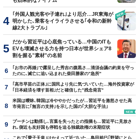
も効果的なアイテム
｢外国人観光客や子連れ｣より厄介…JR東海が
明かした､乗客をイライラさせる｢令和の新幹
線2大トラブル｣
だから習近平は心底焦っている…中国のITも
EVも壊滅させる力を持つ日本が世界シェア8
割を握る"素材"の名前
｢お市の再婚｣で露呈した秀吉の腹黒さ…清須会議の約束を守っ
たのに､滅亡に追い込まれた柴田勝家の"急所"
｢高市早苗の正体｣に国民より先に気づいていた…海外投資家が
｢日本経済を壊す首相｣だと確信した"残念発言"
米国は曖昧､韓国は冷ややかだったが…習近平を激怒させた高
市発言に｢無言の支持｣を示した国の｢大胆な手法｣
プーチンは動揺し､言葉を失ったとの指摘も…習近平に見放さ
れ､側近も友好国も停戦を迫る独裁政権の末期症状
これで｢愛子天皇｣はかえって近づいた…島田裕巳｢野望にとら