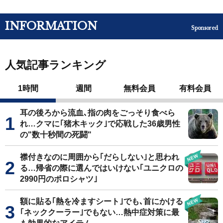
INFORMATION
Sponsored
人気記事ランキング
1時間
週間
無料会員
有料会員
耳の後ろから流血､指の肉をごっそり食べら
れ…クマに｢猪木キック｣で応戦した36歳男性
の"数十秒間の死闘"
襟付きなのに周囲から｢だらしない｣と思われ
る…帰省の際に選んではいけない｢ユニクロの
2990円のポロシャツ｣
額に貼る｢熱を冷ますシート｣でも､首にかける
｢ネッククーラー｣でもない…熱中症対策に最