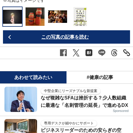
※写真はイメージです
（
この写真の記事を読む
あわせて読みたい
#健康の記事
中堅企業にリーズナブルな新提案
なぜ複雑なSFAは挫折する？少人数組織
に最適な「名刺管理の延長」で進めるDX
Sponsored
専用デスクが細やかにサポート
ビジネスリーダーのための安らぎの空