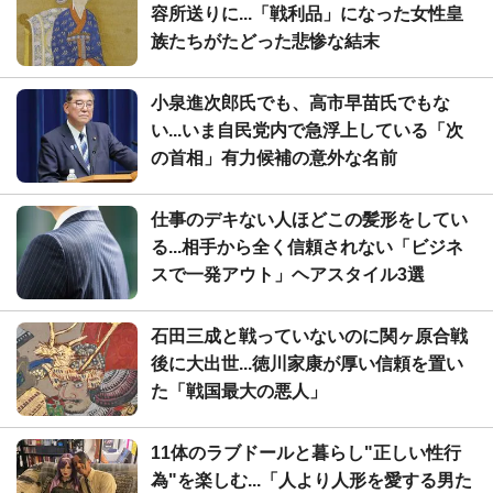
容所送りに...「戦利品」になった女性皇
族たちがたどった悲惨な結末
小泉進次郎氏でも、高市早苗氏でもな
い...いま自民党内で急浮上している「次
の首相」有力候補の意外な名前
仕事のデキない人ほどこの髪形をしてい
る...相手から全く信頼されない「ビジネ
スで一発アウト」ヘアスタイル3選
石田三成と戦っていないのに関ヶ原合戦
後に大出世...徳川家康が厚い信頼を置い
た「戦国最大の悪人」
11体のラブドールと暮らし"正しい性行
為"を楽しむ...「人より人形を愛する男た