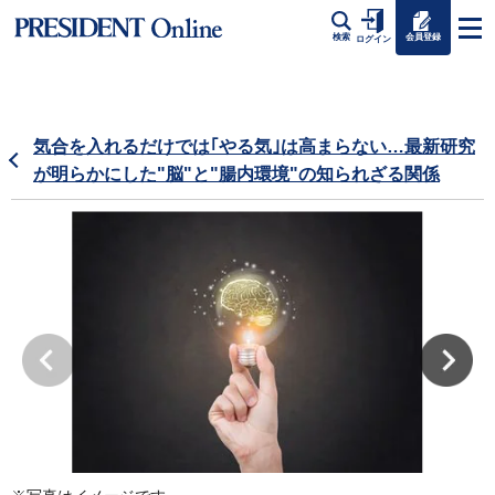
会員登録
検索
ログイン
気合を入れるだけでは｢やる気｣は高まらない…最新研究
が明らかにした"脳"と"腸内環境"の知られざる関係