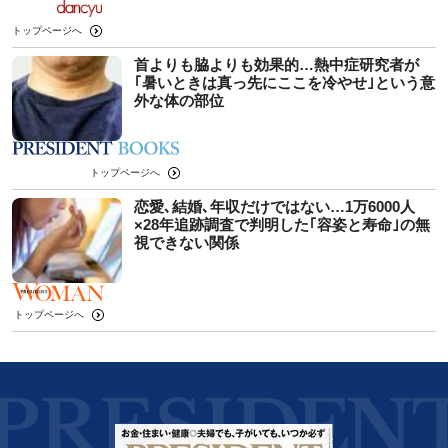
トップページへ
首よりも脇よりも効果的…熱中症研究者が
｢暑いときは真っ先にここを冷やせ｣という意
外な体の部位
トップページへ
恋愛､結婚､年収だけではない…1万6000人
×28年追跡調査で判明した｢容姿と寿命｣の無
視できない関係
トップページへ