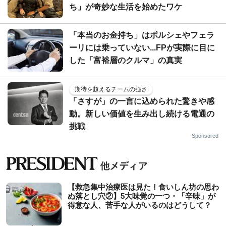
ち」が奇妙な生活を始めたワケ
「本当のお金持ち」はポルシェやフェラ
ーリには乗っていない...FPが実際に目に
した「富裕層のクルマ」の真実
期待を超えるチームの強さ
「さすが」の一言に込められた驚きや感
動。新しい価値を生み出し続ける電通の
挑戦
Sponsored
【救急集中治療医は見た！食いしん坊の思わ
ぬ落とし穴②】5大味覚の一つ・「辛味」が
得意な人、苦手な人がいるのはどうして？