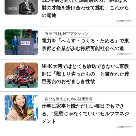
125年磨き続けた課題解決力。多様な人
財の才能を掛け合わせて挑む、これから
の電通
Sponsored
官民で挑むHTTアクション
電力を「へらす・つくる・ためる」で東
京都と企業が歩む持続可能社会への道
Sponsored
NHK大河ではとても放送できない...宣教
師に「獣より劣ったもの」と書かれた豊
臣秀吉のおぞましき性欲
自分を整えるための健康習慣
仕事に家事と慌ただしい毎日でもでき
る、“完璧じゃなくていい”セルフマネジ
メント
Sponsored