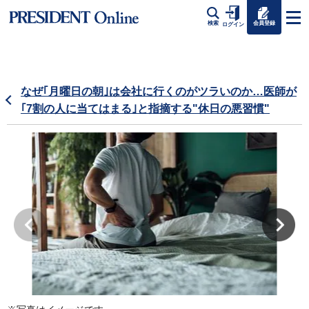
会員登録
検索
ログイン
なぜ｢月曜日の朝｣は会社に行くのがツラいのか…医師が
｢7割の人に当てはまる｣と指摘する"休日の悪習慣"