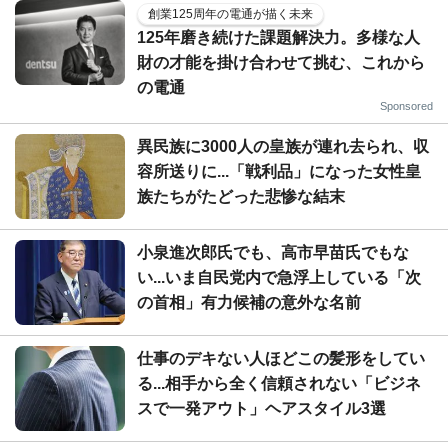
創業125周年の電通が描く未来
125年磨き続けた課題解決力。多様な人
財の才能を掛け合わせて挑む、これから
の電通
Sponsored
異民族に3000人の皇族が連れ去られ、収
容所送りに...「戦利品」になった女性皇
族たちがたどった悲惨な結末
小泉進次郎氏でも、高市早苗氏でもな
い...いま自民党内で急浮上している「次
の首相」有力候補の意外な名前
仕事のデキない人ほどこの髪形をしてい
る...相手から全く信頼されない「ビジネ
スで一発アウト」ヘアスタイル3選