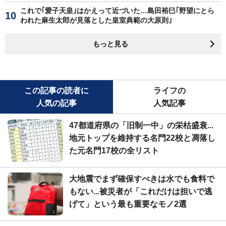
これで｢愛子天皇｣はかえって近づいた…島田裕巳｢野望にとら
われた麻生太郎が見落とした皇室典範の大原則｣
もっと見る
この記事の読者に
ライフの
人気の記事
人気記事
47都道府県の「旧制一中」の栄枯盛衰...
地元トップを維持する名門22校と凋落し
た元名門17校の全リスト
大地震でまず確保すべきは水でも食料で
もない...被災者が「これだけは担いで逃
げて」という最も重要なモノ2選