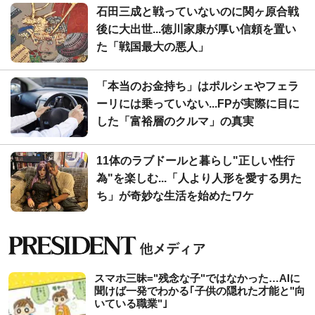
石田三成と戦っていないのに関ヶ原合戦
後に大出世...徳川家康が厚い信頼を置い
た「戦国最大の悪人」
「本当のお金持ち」はポルシェやフェラ
ーリには乗っていない...FPが実際に目に
した「富裕層のクルマ」の真実
11体のラブドールと暮らし"正しい性行
為"を楽しむ...「人より人形を愛する男た
ち」が奇妙な生活を始めたワケ
スマホ三昧="残念な子"ではなかった…AIに
聞けば一発でわかる｢子供の隠れた才能と"向
いている職業"｣