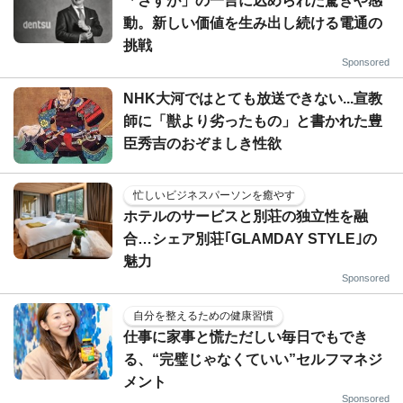
「さすが」の一言に込められた驚きや感
動。新しい価値を生み出し続ける電通の
挑戦
Sponsored
NHK大河ではとても放送できない...宣教
師に「獣より劣ったもの」と書かれた豊
臣秀吉のおぞましき性欲
忙しいビジネスパーソンを癒やす
ホテルのサービスと別荘の独立性を融
合…シェア別荘｢GLAMDAY STYLE｣の
魅力
Sponsored
自分を整えるための健康習慣
仕事に家事と慌ただしい毎日でもでき
る、“完璧じゃなくていい”セルフマネジ
メント
Sponsored