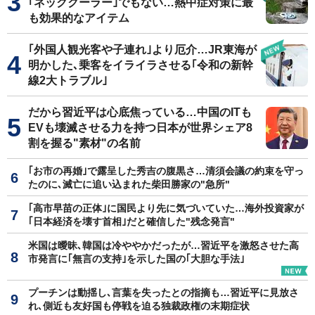
｢ネッククーラー｣でもない…熱中症対策に最
も効果的なアイテム
｢外国人観光客や子連れ｣より厄介…JR東海が
明かした､乗客をイライラさせる｢令和の新幹
線2大トラブル｣
だから習近平は心底焦っている…中国のITも
EVも壊滅させる力を持つ日本が世界シェア8
割を握る"素材"の名前
｢お市の再婚｣で露呈した秀吉の腹黒さ…清須会議の約束を守っ
たのに､滅亡に追い込まれた柴田勝家の"急所"
｢高市早苗の正体｣に国民より先に気づいていた…海外投資家が
｢日本経済を壊す首相｣だと確信した"残念発言"
米国は曖昧､韓国は冷ややかだったが…習近平を激怒させた高
市発言に｢無言の支持｣を示した国の｢大胆な手法｣
プーチンは動揺し､言葉を失ったとの指摘も…習近平に見放さ
れ､側近も友好国も停戦を迫る独裁政権の末期症状