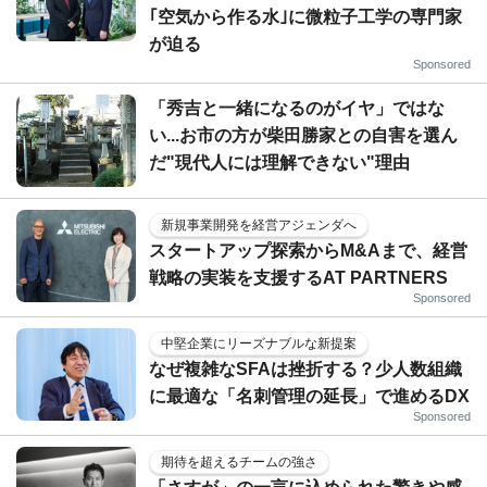
｢空気から作る水｣に微粒子工学の専門家
が迫る
Sponsored
「秀吉と一緒になるのがイヤ」ではな
い...お市の方が柴田勝家との自害を選ん
だ"現代人には理解できない"理由
新規事業開発を経営アジェンダへ
スタートアップ探索からM&Aまで、経営
戦略の実装を支援するAT PARTNERS
Sponsored
中堅企業にリーズナブルな新提案
なぜ複雑なSFAは挫折する？少人数組織
に最適な「名刺管理の延長」で進めるDX
Sponsored
期待を超えるチームの強さ