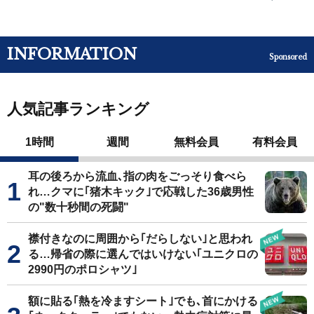
INFORMATION
Sponsored
人気記事ランキング
1時間
週間
無料会員
有料会員
耳の後ろから流血､指の肉をごっそり食べら
れ…クマに｢猪木キック｣で応戦した36歳男性
の"数十秒間の死闘"
襟付きなのに周囲から｢だらしない｣と思われ
る…帰省の際に選んではいけない｢ユニクロの
2990円のポロシャツ｣
額に貼る｢熱を冷ますシート｣でも､首にかける