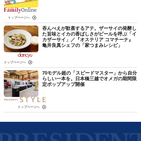
トップページへ
吞んべえが歓喜するアテ。ザーサイの発酵し
た旨味とイカの香ばしさがビールを呼ぶ「イ
カザーサイ」／『オステリア コマチーナ』
⻲井良真シェフの「家つまみレシピ」
トップページへ
70モデル超の「スピードマスター」から自分
らしい一本を。日本橋三越でオメガの期間限
定ポップアップ開催
トップページへ