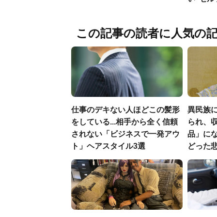
この記事の読者に人気の
仕事のデキない人ほどこの髪形
異民族に
をしている...相手から全く信頼
られ、収
されない「ビジネスで一発アウ
品」に
ト」ヘアスタイル3選
どった