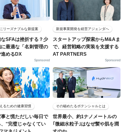
にリーズナブルな新提案
新規事業開発を経営アジェンダへ
なSFAは挫折する？少
スタートアップ探索からM&Aま
織に最適な「名刺管理の
で、経営戦略の実装を支援する
進めるDX
AT PARTNERS
Sponsored
Sponsored
えるための健康習慣
その秘めたるポテンシャルとは
家事と慌ただしい毎日で
世界最小、約1ナノメートルの
る、“完璧じゃなくてい
｢微細水粒子｣はなぜ髪や肌を潤
ルフマネジメント
すのか