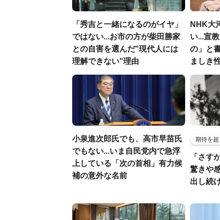
「秀吉と一緒になるのがイヤ」
NHK大
ではない...お市の方が柴田勝家
い...
との自害を選んだ"現代人には
の」と
理解できない"理由
ましき
小泉進次郎氏でも、高市早苗氏
期待を超
でもない...いま自民党内で急浮
「さす
上している「次の首相」有力候
驚きや
補の意外な名前
出し続