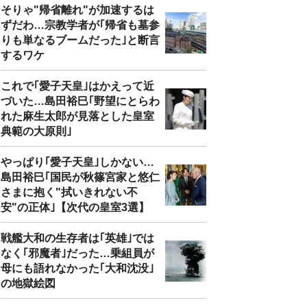
そりゃ"帰省離れ"が加速するは
ずだわ…宗教学者が｢帰省も墓参
りも単なるブームだった｣と断言
するワケ
これで｢愛子天皇｣はかえって近
づいた…島田裕巳｢野望にとらわ
れた麻生太郎が見落とした皇室
典範の大原則｣
やっぱり｢愛子天皇｣しかない…
島田裕巳｢国民が秋篠宮家と悠仁
さまに抱く"拭いきれない不
安"の正体｣【次代の皇室3選】
戦艦大和の生存者は｢英雄｣では
なく｢邪魔者｣だった…乗組員が
母にも語れなかった｢大和沈没｣
の地獄絵図