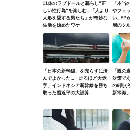
11体のラブドールと暮らし"正
「本当
しい性行為"を楽しむ...「人より
やフェ
人形を愛する男たち」が奇妙な
い...
生活を始めたワケ
層のク
「日本の新幹線」を売らずに済
「親の
んでよかった...「走るほど大赤
対策であ
字」インドネシア新幹線を勝ち
の9割
取った習近平の大誤算
新常識