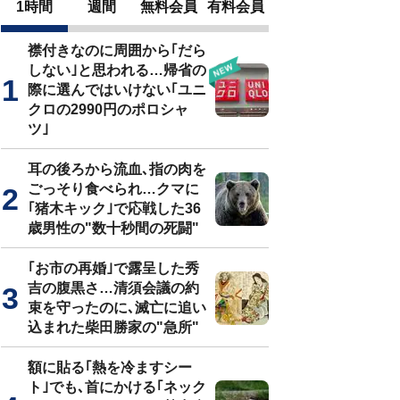
1時間
週間
無料会員
有料会員
襟付きなのに周囲から｢だら
しない｣と思われる…帰省の
際に選んではいけない｢ユニ
クロの2990円のポロシャ
ツ｣
耳の後ろから流血､指の肉を
ごっそり食べられ…クマに
｢猪木キック｣で応戦した36
歳男性の"数十秒間の死闘"
｢お市の再婚｣で露呈した秀
吉の腹黒さ…清須会議の約
束を守ったのに､滅亡に追い
込まれた柴田勝家の"急所"
額に貼る｢熱を冷ますシー
ト｣でも､首にかける｢ネック