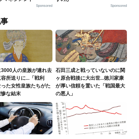
Sponsored
Sponsored
記事
3000人の皇族が連れ去
石田三成と戦っていないのに関
容所送りに...「戦利
ヶ原合戦後に大出世...徳川家康
なった女性皇族たちがた
が厚い信頼を置いた「戦国最大
悲惨な結末
の悪人」