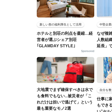
新しい形の福利厚生として活用
中堅企業
ホテルと別荘の利点を凝縮…経
なぜ複雑
営者が選ぶシェア別荘
人数組
｢GLAMDAY STYLE｣
延長」で
Sponsored
大地震でまず確保すべきは水で
自分を整
も食料でもない...被災者が「こ
仕事に
れだけは担いで逃げて」という
もでき
最も重要なモノ2選
い”セ