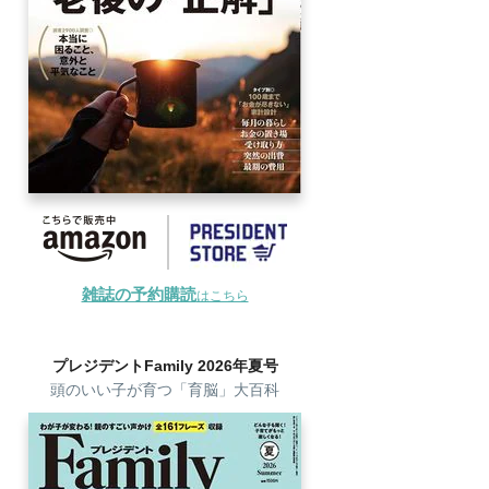
雑誌の予約購読
はこちら
プレジデントFamily 2026年夏号
頭のいい子が育つ「育脳」大百科