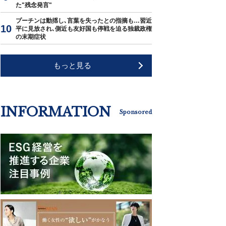
た"残念発言"
プーチンは動揺し､言葉を失ったとの指摘も…習近
平に見放され､側近も友好国も停戦を迫る独裁政権
の末期症状
もっと見る
INFORMATION
Sponsored