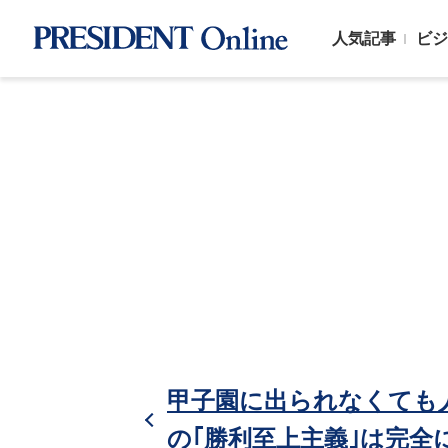
人気記事
ビジ
甲子園に出られなくても
の｢勝利至上主義｣は完全