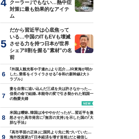
クーラー｣でもない…熱中症
対策に最も効果的なアイテ
ム
真はイメージです
だから習近平は心底焦って
いる…中国のITもEVも壊滅
させる力を持つ日本が世界
シェア8割を握る"素材"の名
前
｢外国人観光客や子連れ｣より厄介…JR東海が明か
した､乗客をイライラさせる｢令和の新幹線2大ト
ラブル｣
妻を自害に追い込んだ三成を夫は許さなかった…
信長の命で結婚､本能寺の変で引き裂かれた戦国一
の熱愛夫婦
米国は曖昧､韓国は冷ややかだったが…習近平を激
怒させた高市発言に｢無言の支持｣を示した国の｢大
胆な手法｣
｢高市早苗の正体｣に国民より先に気づいていた…
海外投資家が｢日本経済を壊す首相｣だと確信し