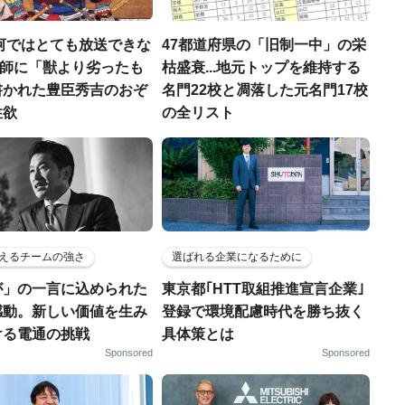
河ではとても放送できな
47都道府県の「旧制一中」の栄
宣教師に「獣より劣ったも
枯盛衰...地元トップを維持する
書かれた豊臣秀吉のおぞ
名門22校と凋落した元名門17校
性欲
の全リスト
えるチームの強さ
選ばれる企業になるために
が」の一言に込められた
東京都｢HTT取組推進宣言企業｣
感動。新しい価値を生み
登録で環境配慮時代を勝ち抜く
ける電通の挑戦
具体策とは
Sponsored
Sponsored