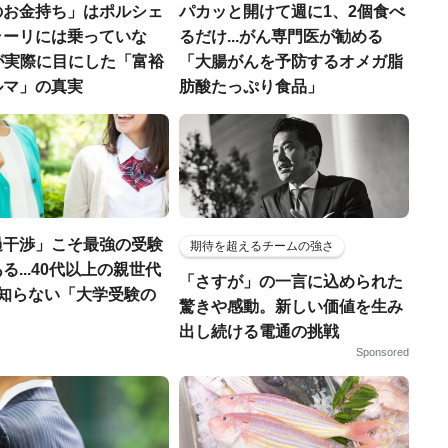
のお金持ち」はポルシェ
パカッと開けて週に1、2個食べ
ラーリには乗っていな
るだけ...がん専門医が勧める
FPが実際に目にした「富裕
「大腸がんを予防するオメガ脂
ルマ」の真実
肪酸たっぷり食品」
過干渉」こそ最強の受験
期待を超えるチームの強さ
る...40代以上の親世代
「さすが」の一言に込められた
が知らない「大学受験の
驚きや感動。新しい価値を生み
」
出し続ける電通の挑戦
Sponsored