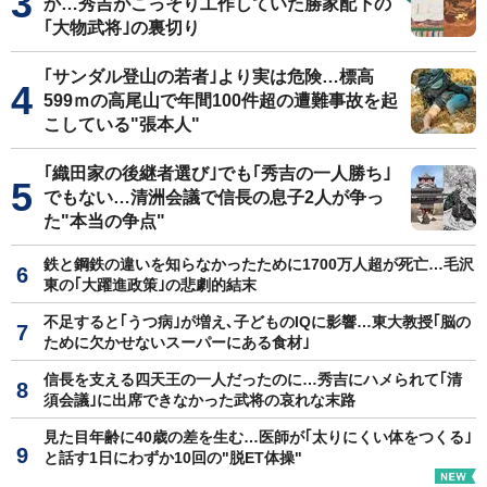
か…秀吉がこっそり工作していた勝家配下の
｢大物武将｣の裏切り
｢サンダル登山の若者｣より実は危険…標高
599ｍの高尾山で年間100件超の遭難事故を起
こしている"張本人"
｢織田家の後継者選び｣でも｢秀吉の一人勝ち｣
でもない…清洲会議で信長の息子2人が争っ
た"本当の争点"
鉄と鋼鉄の違いを知らなかったために1700万人超が死亡…毛沢
東の｢大躍進政策｣の悲劇的結末
不足すると｢うつ病｣が増え､子どものIQに影響…東大教授｢脳の
ために欠かせないスーパーにある食材｣
信長を支える四天王の一人だったのに…秀吉にハメられて｢清
須会議｣に出席できなかった武将の哀れな末路
見た目年齢に40歳の差を生む…医師が｢太りにくい体をつくる｣
と話す1日にわずか10回の"脱ET体操"