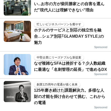
い...お市の方が柴田勝家との自害を選ん
だ"現代人には理解できない"理由
忙しいビジネスパーソンを癒やす
ホテルのサービスと別荘の独立性を融
合…シェア別荘｢GLAMDAY STYLE｣の
魅力
Sponsored
中堅企業にリーズナブルな新提案
なぜ複雑なSFAは挫折する？少人数組織
に最適な「名刺管理の延長」で進めるDX
Sponsored
創業125周年の電通が描く未来
125年磨き続けた課題解決力。多様な人
財の才能を掛け合わせて挑む、これから
の電通
Sponsored