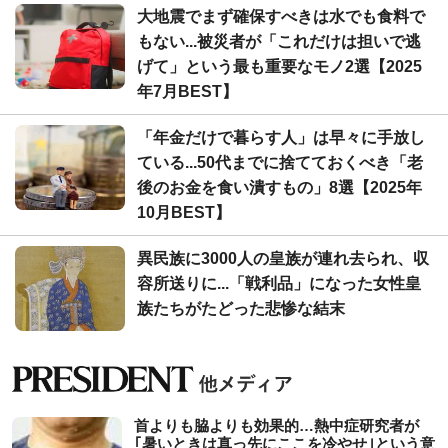
大地震でまず確保すべきは水でも食料で
もない...被災者が「これだけは担いで逃
げて」という最も重要なモノ2選【2025
年7月BEST】
「年金だけで暮らす人」は早々に手放し
ている...50代までに捨てておくべき「老
後のお金を食い潰すもの」8選【2025年
10月BEST】
異民族に3000人の皇族が連れ去られ、収
容所送りに...「戦利品」になった女性皇
族たちがたどった悲惨な結末
首よりも脇よりも効果的…熱中症研究者が
｢暑いときは真っ先にここを冷やせ｣という意