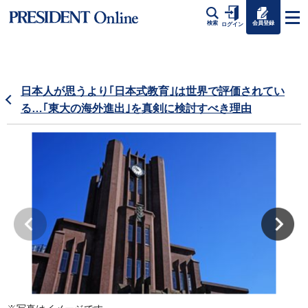
会員登録
検索
ログイン
日本人が思うより｢日本式教育｣は世界で評価されてい
る…｢東大の海外進出｣を真剣に検討すべき理由