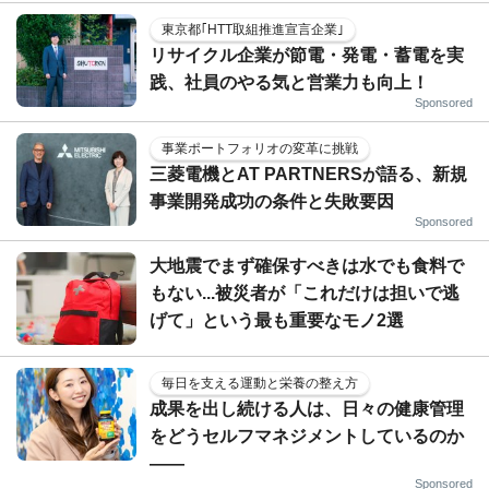
東京都｢HTT取組推進宣言企業｣
リサイクル企業が節電・発電・蓄電を実
践、社員のやる気と営業力も向上！
Sponsored
事業ポートフォリオの変革に挑戦
三菱電機とAT PARTNERSが語る、新規
事業開発成功の条件と失敗要因
Sponsored
大地震でまず確保すべきは水でも食料で
もない...被災者が「これだけは担いで逃
げて」という最も重要なモノ2選
毎日を支える運動と栄養の整え方
成果を出し続ける人は、日々の健康管理
をどうセルフマネジメントしているのか
——
Sponsored