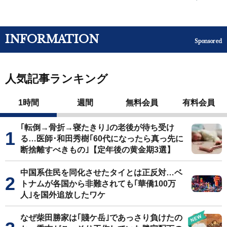
INFORMATION
Sponsored
人気記事ランキング
1時間
週間
無料会員
有料会員
｢転倒→骨折→寝たきり｣の老後が待ち受け
る…医師･和田秀樹｢60代になったら真っ先に
断捨離すべきもの｣【定年後の黄金期3選】
中国系住民を同化させたタイとは正反対…ベ
トナムが各国から非難されても｢華僑100万
人｣を国外追放したワケ
なぜ柴田勝家は｢賤ケ岳｣であっさり負けたの