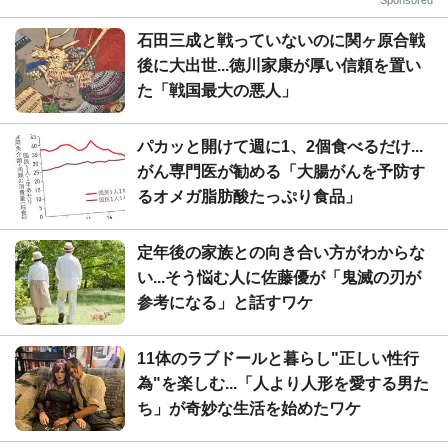
石田三成と戦っていないのに関ヶ原合戦
後に大出世...徳川家康が厚い信頼を置い
た「戦国最大の悪人」
パカッと開けて週に1、2個食べるだけ...
がん専門医が勧める「大腸がんを予防す
るオメガ脂肪酸たっぷり食品」
定年後の家族との向き合い方がわからな
い...そう悩む人に佐藤優が「鬼滅の刃が
参考になる」と話すワケ
11体のラブドールと暮らし"正しい性行
為"を楽しむ...「人より人形を愛する男た
ち」が奇妙な生活を始めたワケ