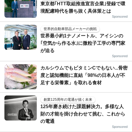
東京都｢HTT取組推進宣言企業｣登録で環
境配慮時代を勝ち抜く具体策とは
Sponsored
世界的自動車部品メーカーの挑戦
世界最小約1ナノメートル、アイシンの
｢空気から作る水｣に微粒子工学の専門家
が迫る
Sponsored
カルシウムでもビタミンCでもない...骨密
度と認知機能に直結「98%の日本人が不
足する栄養素」を取れる食材
創業125周年の電通が描く未来
125年磨き続けた課題解決力。多様な人
財の才能を掛け合わせて挑む、これから
の電通
Sponsored