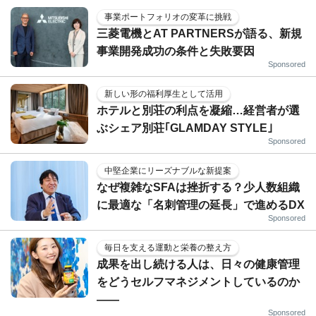
事業ポートフォリオの変革に挑戦
三菱電機とAT PARTNERSが語る、新規
事業開発成功の条件と失敗要因
Sponsored
新しい形の福利厚生として活用
ホテルと別荘の利点を凝縮…経営者が選
ぶシェア別荘｢GLAMDAY STYLE｣
Sponsored
中堅企業にリーズナブルな新提案
なぜ複雑なSFAは挫折する？少人数組織
に最適な「名刺管理の延長」で進めるDX
Sponsored
毎日を支える運動と栄養の整え方
成果を出し続ける人は、日々の健康管理
をどうセルフマネジメントしているのか
——
Sponsored