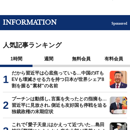
INFORMATION
Sponsored
人気記事ランキング
1時間
週間
無料会員
有料会員
だから習近平は心底焦っている…中国のITも
EVも壊滅させる力を持つ日本が世界シェア8
割を握る"素材"の名前
プーチンは動揺し､言葉を失ったとの指摘も…
習近平に見放され､側近も友好国も停戦を迫る
独裁政権の末期症状
これで｢愛子天皇｣はかえって近づいた…島田