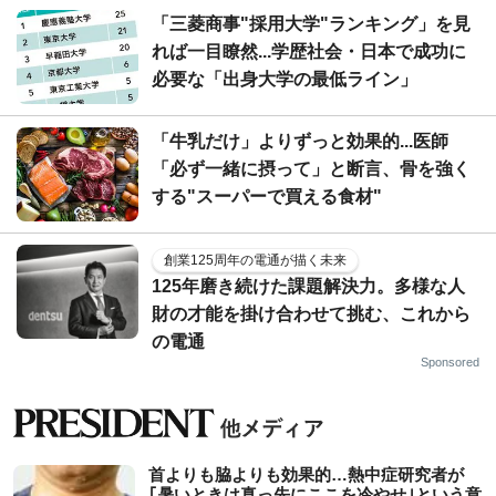
「三菱商事"採用大学"ランキング」を見
れば一目瞭然...学歴社会・日本で成功に
必要な「出身大学の最低ライン」
「牛乳だけ」よりずっと効果的...医師
「必ず一緒に摂って」と断言、骨を強く
する"スーパーで買える食材"
創業125周年の電通が描く未来
125年磨き続けた課題解決力。多様な人
財の才能を掛け合わせて挑む、これから
の電通
Sponsored
首よりも脇よりも効果的…熱中症研究者が
｢暑いときは真っ先にここを冷やせ｣という意