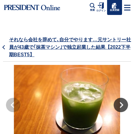
会員登録
検索
ログイン
それなら会社を辞めて､自分でやります…元サントリー社
員が43歳で｢抹茶マシン｣で独立起業した結果【2022下半
期BEST5】