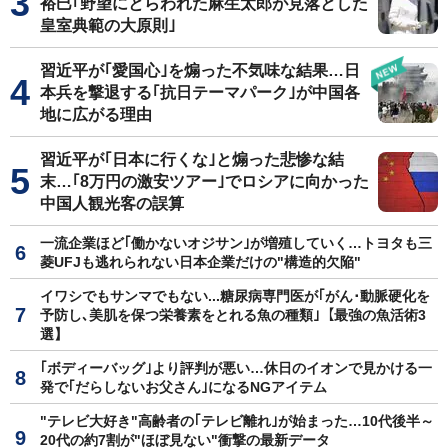
裕巳｢野望にとらわれた麻生太郎が見落とした
皇室典範の大原則｣
習近平が｢愛国心｣を煽った不気味な結果…日
本兵を撃退する｢抗日テーマパーク｣が中国各
地に広がる理由
習近平が｢日本に行くな｣と煽った悲惨な結
末…｢8万円の激安ツアー｣でロシアに向かった
中国人観光客の誤算
一流企業ほど｢働かないオジサン｣が増殖していく…トヨタも三
菱UFJも逃れられない日本企業だけの"構造的欠陥"
イワシでもサンマでもない...糖尿病専門医が｢がん･動脈硬化を
予防し､美肌を保つ栄養素をとれる魚の種類｣【最強の魚活術3
選】
｢ボディーバッグ｣より評判が悪い…休日のイオンで見かける一
発で｢だらしないお父さん｣になるNGアイテム
"テレビ大好き"高齢者の｢テレビ離れ｣が始まった…10代後半～
20代の約7割が"ほぼ見ない"衝撃の最新データ