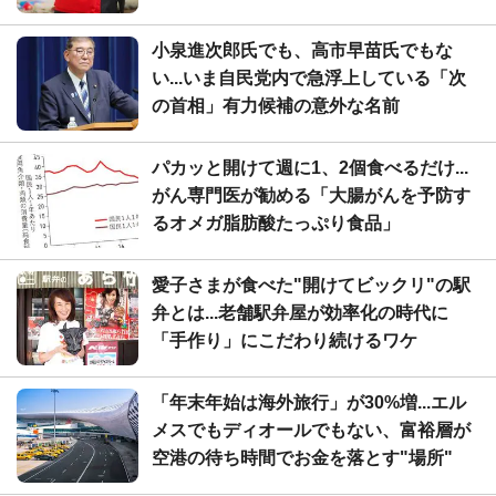
小泉進次郎氏でも、高市早苗氏でもな
い...いま自民党内で急浮上している「次
の首相」有力候補の意外な名前
パカッと開けて週に1、2個食べるだけ...
がん専門医が勧める「大腸がんを予防す
るオメガ脂肪酸たっぷり食品」
愛子さまが食べた"開けてビックリ"の駅
弁とは...老舗駅弁屋が効率化の時代に
「手作り」にこだわり続けるワケ
「年末年始は海外旅行」が30%増...エル
メスでもディオールでもない、富裕層が
空港の待ち時間でお金を落とす"場所"