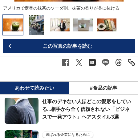
アメリカで定番の抹茶のソーダ割。抹茶の香りが鼻に抜ける
M
この写真の記事を読む
あわせて読みたい
#食品の記事
仕事のデキない人ほどこの髪形をしてい
る...相手から全く信頼されない「ビジネ
スで一発アウト」ヘアスタイル3選
選ばれる企業になるために