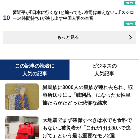
習近平が｢日本に行くな｣と煽っても､寿司は奪えない…｢スシロ
ー14時間待ち｣が映し出す中国人客の本音
もっと見る
この記事の読者に
ビジネスの
人気の記事
人気記事
異民族に3000人の皇族が連れ去られ、収
容所送りに...「戦利品」になった女性皇
族たちがたどった悲惨な結末
大地震でまず確保すべきは水でも食料で
もない...被災者が「これだけは担いで逃
げて」という最も重要なモノ2選