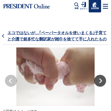
会員登録
検索
ログイン
エコではないが…｢ペーパータオルを使いまくる｣子育て
と介護で超多忙な翻訳家が雑巾を捨てて手に入れたもの