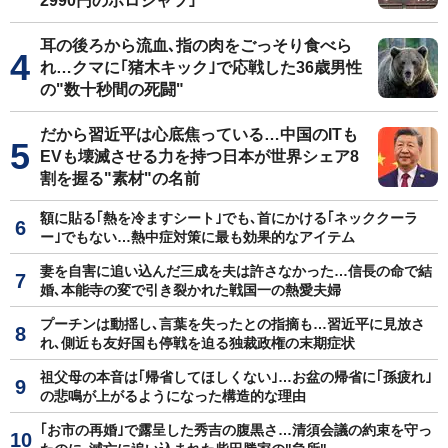
2990円のポロシャツ｣
耳の後ろから流血､指の肉をごっそり食べら
れ…クマに｢猪木キック｣で応戦した36歳男性
の"数十秒間の死闘"
だから習近平は心底焦っている…中国のITも
EVも壊滅させる力を持つ日本が世界シェア8
割を握る"素材"の名前
額に貼る｢熱を冷ますシート｣でも､首にかける｢ネッククーラ
ー｣でもない…熱中症対策に最も効果的なアイテム
妻を自害に追い込んだ三成を夫は許さなかった…信長の命で結
婚､本能寺の変で引き裂かれた戦国一の熱愛夫婦
プーチンは動揺し､言葉を失ったとの指摘も…習近平に見放さ
れ､側近も友好国も停戦を迫る独裁政権の末期症状
祖父母の本音は｢帰省してほしくない｣…お盆の帰省に｢孫疲れ｣
の悲鳴が上がるようになった構造的な理由
｢お市の再婚｣で露呈した秀吉の腹黒さ…清須会議の約束を守っ