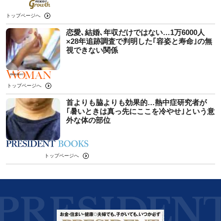
トップページへ
恋愛､結婚､年収だけではない…1万6000人
×28年追跡調査で判明した｢容姿と寿命｣の無
視できない関係
トップページへ
首よりも脇よりも効果的…熱中症研究者が
｢暑いときは真っ先にここを冷やせ｣という意
外な体の部位
トップページへ