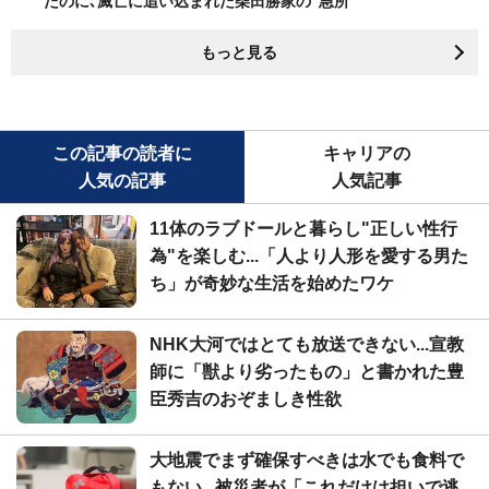
たのに､滅亡に追い込まれた柴田勝家の"急所"
もっと見る
この記事の読者に
キャリアの
人気の記事
人気記事
11体のラブドールと暮らし"正しい性行
為"を楽しむ...「人より人形を愛する男た
ち」が奇妙な生活を始めたワケ
NHK大河ではとても放送できない...宣教
師に「獣より劣ったもの」と書かれた豊
臣秀吉のおぞましき性欲
大地震でまず確保すべきは水でも食料で
もない...被災者が「これだけは担いで逃