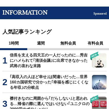
INFORMATION
Sponsored
人気記事ランキング
1時間
週間
無料会員
有料会員
信長を支える四天王の一人だったのに…秀吉
にハメられて｢清須会議｣に出席できなかった
武将の哀れな末路
｢高収入の人ほど幸せ｣は間違いだった…世界
160カ国研究で分かった｢幸福を感じにくくな
る年収｣の分岐点
襟付きなのに周囲から｢だらしない｣と思われ
る…帰省の際に選んではいけない｢ユニクロの