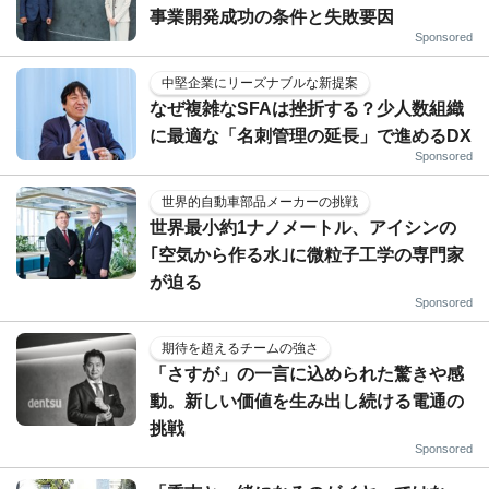
事業開発成功の条件と失敗要因
Sponsored
中堅企業にリーズナブルな新提案
なぜ複雑なSFAは挫折する？少人数組織
に最適な「名刺管理の延長」で進めるDX
Sponsored
世界的自動車部品メーカーの挑戦
世界最小約1ナノメートル、アイシンの
｢空気から作る水｣に微粒子工学の専門家
が迫る
Sponsored
期待を超えるチームの強さ
「さすが」の一言に込められた驚きや感
動。新しい価値を生み出し続ける電通の
挑戦
Sponsored