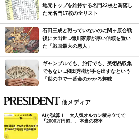
地元トップを維持する名門22校と凋落し
た元名門17校の全リスト
石田三成と戦っていないのに関ヶ原合戦
後に大出世...徳川家康が厚い信頼を置い
た「戦国最大の悪人」
ギャンブルでも、旅行でも、美術品収集
でもない...和田秀樹が手を出すなという
「世の中で一番金のかかる趣味」
AIが試算！ 大人気オルカン積み立てで
「2000万円超」、本当の確率