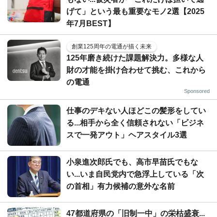
げて」という最も重要なモノ2選【2025
年7月BEST】
創業125周年の電通が描く未来
125年磨き続けた課題解決力。多様な人
財の才能を掛け合わせて挑む、これから
の電通
Sponsored
仕事のデキない人ほどこの髪形をしてい
る...相手から全く信頼されない「ビジネ
スで一発アウト」ヘアスタイル3選
小泉進次郎氏でも、高市早苗氏でもな
い...いま自民党内で急浮上している「次
の首相」有力候補の意外な名前
47都道府県の「旧制一中」の栄枯盛衰...