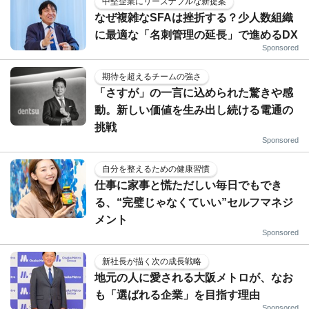
中堅企業にリーズナブルな新提案
なぜ複雑なSFAは挫折する？少人数組織
に最適な「名刺管理の延長」で進めるDX
Sponsored
期待を超えるチームの強さ
「さすが」の一言に込められた驚きや感
動。新しい価値を生み出し続ける電通の
挑戦
Sponsored
自分を整えるための健康習慣
仕事に家事と慌ただしい毎日でもでき
る、“完璧じゃなくていい”セルフマネジ
メント
Sponsored
新社長が描く次の成長戦略
地元の人に愛される大阪メトロが、なお
も「選ばれる企業」を目指す理由
Sponsored