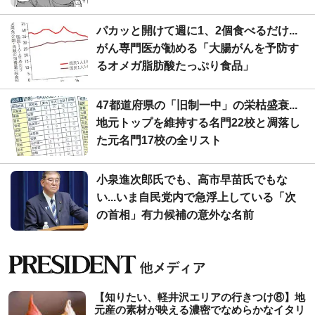
パカッと開けて週に1、2個食べるだけ...
がん専門医が勧める「大腸がんを予防す
るオメガ脂肪酸たっぷり食品」
47都道府県の「旧制一中」の栄枯盛衰...
地元トップを維持する名門22校と凋落し
た元名門17校の全リスト
小泉進次郎氏でも、高市早苗氏でもな
い...いま自民党内で急浮上している「次
の首相」有力候補の意外な名前
【知りたい、軽井沢エリアの行きつけ⑧】地
元産の素材が映える濃密でなめらかなイタリ