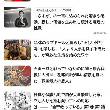
期待を超えるチームの強さ
「さすが」の一言に込められた驚きや感
動。新しい価値を生み出し続ける電通の
挑戦
Sponsored
11体のラブドールと暮らし"正しい性行
為"を楽しむ...「人より人形を愛する男た
ち」が奇妙な生活を始めたワケ
石田三成と戦っていないのに関ヶ原合戦
後に大出世...徳川家康が厚い信頼を置い
た「戦国最大の悪人」
杜撰な保護活動で猫が大量繁殖した家。
立ち入りを拒む飼い主への対応
は...――『全部救ってやる』第1巻 第1話