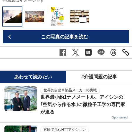
※写真はイメージです
この写真の記事を読む
あわせて読みたい
#介護問題の記事
世界的自動車部品メーカーの挑戦
世界最小約1ナノメートル、アイシンの
｢空気から作る水｣に微粒子工学の専門家
が迫る
Sponsored
官民で挑むHTTアクション