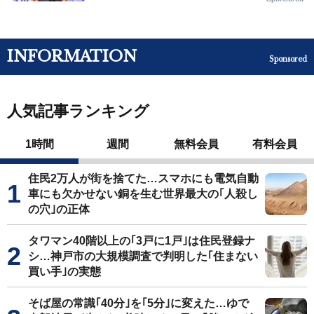
INFORMATION
Sponsored
人気記事ランキング
1時間
週間
無料会員
有料会員
住民2万人が街を捨てた…スマホにも電気自動
車にも欠かせない銅を生む世界最大の｢人殺し
の穴｣の正体
タワマン40階以上の｢3戸に1戸｣は住民登録ナ
シ…神戸市の大規模調査で判明した｢住まない
買い手｣の実態
そば屋の常識｢40分｣を｢5分｣に変えた…ゆで