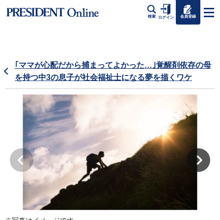
会員登録
検索
ログイン
｢ママが心配だから捕まってよかった…｣覚醒剤依存の母
を持つ中3の息子が社会福祉士になる夢を描くワケ