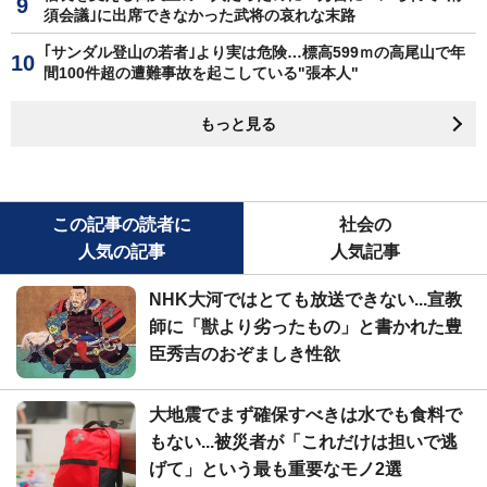
須会議｣に出席できなかった武将の哀れな末路
｢サンダル登山の若者｣より実は危険…標高599ｍの高尾山で年
間100件超の遭難事故を起こしている"張本人"
もっと見る
この記事の読者に
社会の
人気の記事
人気記事
NHK大河ではとても放送できない...宣教
師に「獣より劣ったもの」と書かれた豊
臣秀吉のおぞましき性欲
大地震でまず確保すべきは水でも食料で
もない...被災者が「これだけは担いで逃
げて」という最も重要なモノ2選