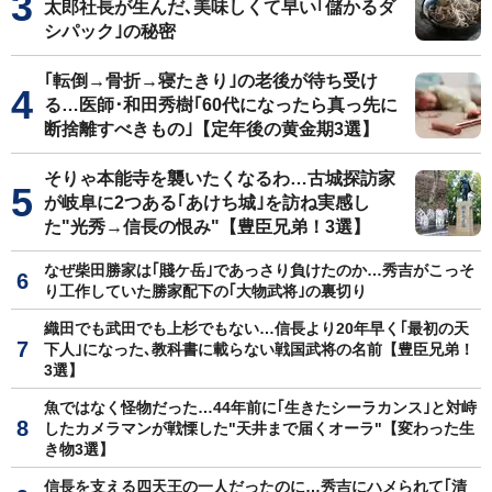
太郎社長が生んだ､美味しくて早い｢儲かるダ
シパック｣の秘密
｢転倒→骨折→寝たきり｣の老後が待ち受け
る…医師･和田秀樹｢60代になったら真っ先に
断捨離すべきもの｣【定年後の黄金期3選】
そりゃ本能寺を襲いたくなるわ…古城探訪家
が岐阜に2つある｢あけち城｣を訪ね実感し
た"光秀→信長の恨み"【豊臣兄弟！3選】
なぜ柴田勝家は｢賤ケ岳｣であっさり負けたのか…秀吉がこっそ
り工作していた勝家配下の｢大物武将｣の裏切り
織田でも武田でも上杉でもない…信長より20年早く｢最初の天
下人｣になった､教科書に載らない戦国武将の名前【豊臣兄弟！
3選】
魚ではなく怪物だった…44年前に｢生きたシーラカンス｣と対峙
したカメラマンが戦慄した"天井まで届くオーラ"【変わった生
き物3選】
信長を支える四天王の一人だったのに…秀吉にハメられて｢清