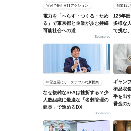
官民で挑むHTTアクション
創業12
電力を「へらす・つくる・ため
125年
る」で東京都と企業が歩む持続
多様な
可能社会への道
て挑む
Sponsored
ギャン
中堅企業にリーズナブルな新提案
術品収集
なぜ複雑なSFAは挫折する？少
手を出
人数組織に最適な「名刺管理の
番金の
延長」で進めるDX
Sponsored