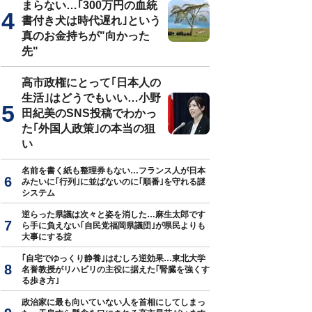
まらない…｢300万円の血統
書付き犬は時代遅れ｣という
真のお金持ちが"向かった
先"
高市政権にとって｢日本人の
生活｣はどうでもいい…小野
田紀美のSNS投稿でわかっ
た｢外国人政策｣の本当の狙
い
名前を書く紙も整理券もない…フランス人が日本
みたいに｢行列｣に並ばないのに｢順番｣を守れる謎
システム
逆らった県議は次々と姿を消した…麻生太郎です
ら手に負えない｢自民党福岡県議団｣が県民よりも
大事にする掟
｢自宅でゆっくり静養｣はむしろ逆効果…東北大学
名誉教授がリハビリの主役に据えた｢腎臓を強くす
る歩き方｣
政治家に最も向いていない人を首相にしてしまっ