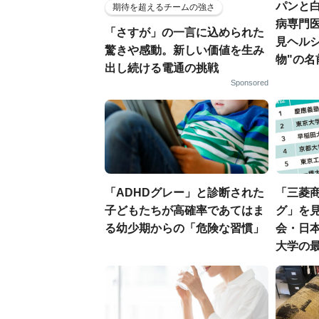
パンと白
期待を超えるチームの強さ
病専門
「さすが」の一言に込められた
見ヘル
驚きや感動。新しい価値を生み
物"の名
出し続ける電通の挑戦
Sponsored
「ADHDグレー」と診断された
「三菱商
子どもたちが高確率であてはま
グ」を見
る幼少期からの「危険な習慣」
会・日
大学の