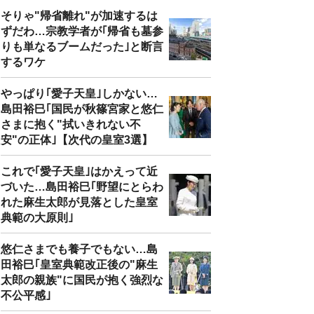
そりゃ"帰省離れ"が加速するは
ずだわ…宗教学者が｢帰省も墓参
りも単なるブームだった｣と断言
するワケ
やっぱり｢愛子天皇｣しかない…
島田裕巳｢国民が秋篠宮家と悠仁
さまに抱く"拭いきれない不
安"の正体｣【次代の皇室3選】
これで｢愛子天皇｣はかえって近
づいた…島田裕巳｢野望にとらわ
れた麻生太郎が見落とした皇室
典範の大原則｣
悠仁さまでも養子でもない…島
田裕巳｢皇室典範改正後の"麻生
太郎の親族"に国民が抱く強烈な
不公平感｣