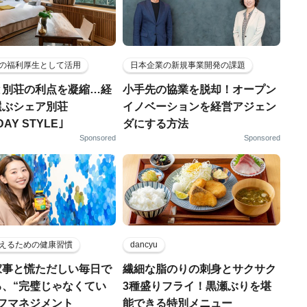
の福利厚生として活用
日本企業の新規事業開発の課題
と別荘の利点を凝縮…経
小手先の協業を脱却！オープン
選ぶシェア別荘
イノベーションを経営アジェン
DAY STYLE｣
ダにする方法
Sponsored
Sponsored
えるための健康習慣
dancyu
家事と慌ただしい毎日で
繊細な脂のりの刺身とサクサク
る、“完璧じゃなくてい
3種盛りフライ！黒瀬ぶりを堪
ルフマネジメント
能できる特別メニュー