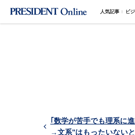
人気記事
ビジ
｢数学が苦手でも理系に進
→文系"はもったいない