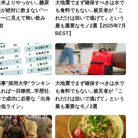
米よりやっかい...糖尿
大地震でまず確保すべきは水で
医が絶対に飲まない"一
も食料でもない...被災者が「こ
シーに見えて怖い飲み
れだけは担いで逃げて」という
前
最も重要なモノ2選【2025年7月
BEST】
事"採用大学"ランキン
大地震でまず確保すべきは水で
れば一目瞭然...学歴社
も食料でもない...被災者が「こ
本で成功に必要な「出身
れだけは担いで逃げて」という
最低ライン」
最も重要なモノ2選