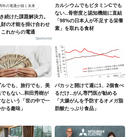
カルシウムでもビタミンCでも
5周年の電通が描く未来
ない...骨密度と認知機能に直結
磨き続けた課題解決力。
「98%の日本人が不足する栄養
人財の才能を掛け合わせ
素」を取れる食材
、これからの電通
Sponsored
ブルでも、旅行でも、美
パカッと開けて週に1、2個食べ
でもない...和田秀樹が
るだけ...がん専門医が勧める
すなという「世の中で一
「大腸がんを予防するオメガ脂
かかる趣味」
肪酸たっぷり食品」