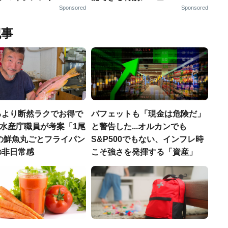
Sponsored
Sponsored
記事
るより断然ラクでお得で
バフェットも「現金は危険だ」
.元水産庁職員が考案「1尾
と警告した...オルカンでも
円の鮮魚丸ごとフライパン
S&P500でもない、インフレ時
の非日常感
こそ強さを発揮する「資産」