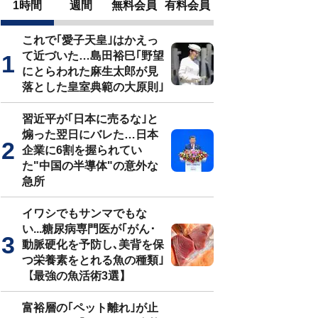
1時間
週間
無料会員
有料会員
これで｢愛子天皇｣はかえっ
て近づいた…島田裕巳｢野望
にとらわれた麻生太郎が見
落とした皇室典範の大原則｣
習近平が｢日本に売るな｣と
煽った翌日にバレた…日本
企業に6割を握られてい
た"中国の半導体"の意外な
急所
イワシでもサンマでもな
い...糖尿病専門医が｢がん･
動脈硬化を予防し､美背を保
つ栄養素をとれる魚の種類｣
【最強の魚活術3選】
富裕層の｢ペット離れ｣が止