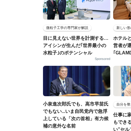
微粒子工学の専門家が解説
新しい形
目に見えない世界を計測する…
ホテル
アイシンが生んだ｢世界最小の
営者が
水粒子｣のポテンシャル
｢GLAM
Sponsored
小泉進次郎氏でも、高市早苗氏
自分を整
でもない...いま自民党内で急浮
仕事に
上している「次の首相」有力候
もでき
補の意外な名前
い”セ