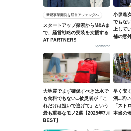
小泉進
新規事業開発を経営アジェンダへ
でもない
スタートアップ探索からM&Aま
上して
で、経営戦略の実装を支援する
補の意
AT PARTNERS
Sponsored
大地震でまず確保すべきは水で
早く安
も食料でもない...被災者が「こ
酒...
れだけは担いで逃げて」という
「スト
最も重要なモノ2選【2025年7月
本当の
BEST】