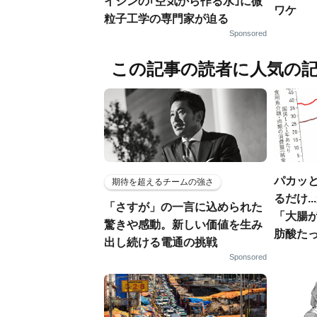
イシンの｢空気から作る水｣に微
ワケ
粒子工学の専門家が迫る
Sponsored
この記事の読者に人気の
パカッと
期待を超えるチームの強さ
るだけ.
「さすが」の一言に込められた
「大腸
驚きや感動。新しい価値を生み
肪酸た
出し続ける電通の挑戦
Sponsored