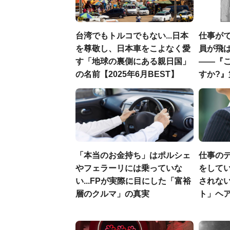
台湾でもトルコでもない...日本
仕事が
を尊敬し、日本車をこよなく愛
員が飛
す「地球の裏側にある親日国」
――『
の名前【2025年6月BEST】
すか?』
「本当のお金持ち」はポルシェ
仕事の
やフェラーリには乗っていな
をしてい
い...FPが実際に目にした「富裕
されな
層のクルマ」の真実
ト」ヘ