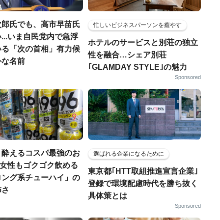
次郎氏でも、高市早苗氏
忙しいビジネスパーソンを癒やす
...いま自民党内で急浮
ホテルのサービスと別荘の独立
いる「次の首相」有力候
性を融合…シェア別荘
外な名前
｢GLAMDAY STYLE｣の魅力
Sponsored
く酔えるコスパ最強のお
選ばれる企業になるために
若い女性もゴクゴク飲める
東京都｢HTT取組推進宣言企業｣
ロング系チューハイ」の
登録で環境配慮時代を勝ち抜く
怖さ
具体策とは
Sponsored