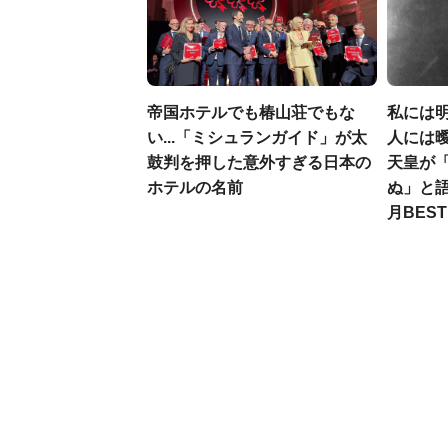
帝国ホテルでも椿山荘でもな
私には
い...「ミシュランガイド」が太
人には曖
鼓判を押した意外すぎる日本の
天皇が
ホテルの名前
ぬ」と語
月BES