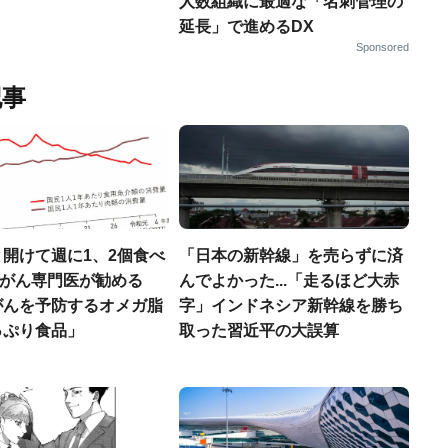
人数組織に最適な「名刺管理の
延長」で進めるDX
Sponsored
記事
開けて週に1、2個食べ
「日本の新幹線」を売らずに済
..がん専門医が勧める
んでよかった...「走るほど大赤
がんを予防するオメガ脂
字」インドネシア新幹線を勝ち
っぷり食品」
取った習近平の大誤算