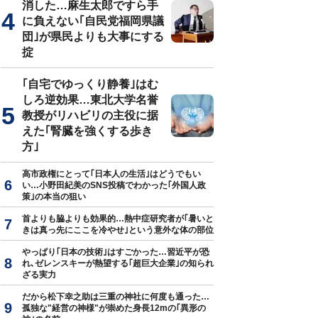
消した…麻生太郎ですら手
に負えない｢自民党福岡県議
団｣が県民よりも大事にする
掟
真はイメージです
｢自宅でゆっくり静養｣はむ
しろ逆効果…東北大学名誉
教授がリハビリの主役に据
えた｢腎臓を強くする歩き
方｣
高市政権にとって｢日本人の生活｣はどうでもい
い…小野田紀美のSNS投稿でわかった｢外国人政
策｣の本当の狙い
首よりも脇よりも効果的…熱中症研究者が｢暑いと
きは真っ先にここを冷やせ｣という意外な体の部位
やっぱり｢日本の技術｣はすごかった…習近平が恐
れ､ゼレンスキーが熱望する｢超巨大企業｣の知られ
ざる実力
だから松下幸之助は三重の神社に何度も通った…
孤独な"経営の神様"が崇めた身長12mの｢異形の