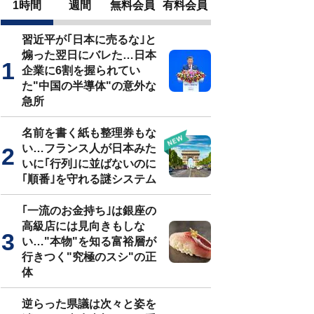
1時間
週間
無料会員
有料会員
習近平が｢日本に売るな｣と
煽った翌日にバレた…日本
企業に6割を握られてい
た"中国の半導体"の意外な
急所
名前を書く紙も整理券もな
い…フランス人が日本みた
いに｢行列｣に並ばないのに
｢順番｣を守れる謎システム
｢一流のお金持ち｣は銀座の
高級店には見向きもしな
い…"本物"を知る富裕層が
行きつく"究極のスシ"の正
体
逆らった県議は次々と姿を