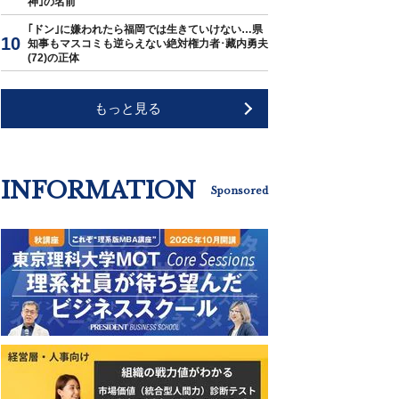
神｣の名前
｢ドン｣に嫌われたら福岡では生きていけない…県
知事もマスコミも逆らえない絶対権力者･藏内勇夫
(72)の正体
もっと見る
INFORMATION
Sponsored