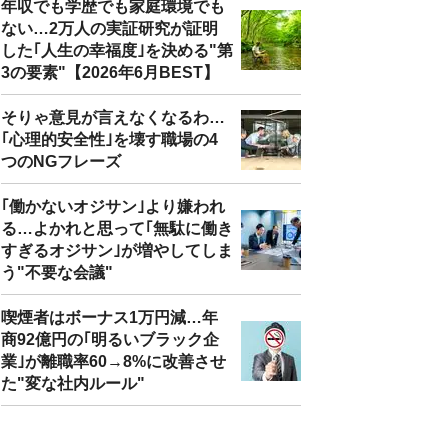
年収でも学歴でも家庭環境でも
ない…2万人の実証研究が証明
した｢人生の幸福度｣を決める"第
3の要素"【2026年6月BEST】
そりゃ意見が言えなくなるわ…
｢心理的安全性｣を壊す職場の4
つのNGフレーズ
｢働かないオジサン｣より嫌われ
る…よかれと思って｢無駄に働き
すぎるオジサン｣が増やしてしま
う"不要な会議"
喫煙者はボーナス1万円減…年
商92億円の｢明るいブラック企
業｣が離職率60→8%に改善させ
た"変な社内ルール"