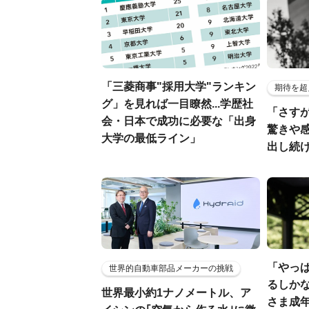
「三菱商事"採用大学"ランキン
期待を超
グ」を見れば一目瞭然...学歴社
「さす
会・日本で成功に必要な「出身
驚きや
大学の最低ライン」
出し続
「やっぱ
世界的自動車部品メーカーの挑戦
るしか
世界最小約1ナノメートル、ア
さま成