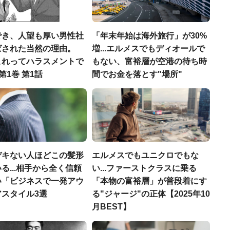
でき、人望も厚い男性社
「年末年始は海外旅行」が30%
ばされた当然の理由。
増...エルメスでもディオールで
これってハラスメントで
もない、富裕層が空港の待ち時
第1巻 第1話
間でお金を落とす"場所"
デキない人ほどこの髪形
エルメスでもユニクロでもな
る...相手から全く信頼
い...ファーストクラスに乗る
い「ビジネスで一発アウ
「本物の富裕層」が普段着にす
アスタイル3選
る"ジャージ"の正体【2025年10
月BEST】