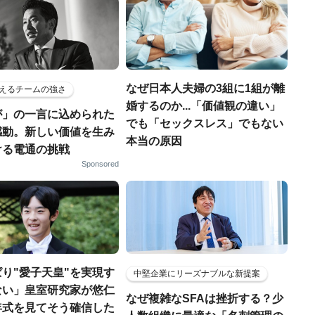
なぜ日本人夫婦の3組に1組が離
えるチームの強さ
婚するのか...「価値観の違い」
が」の一言に込められた
でも「セックスレス」でもない
感動。新しい価値を生み
本当の原因
ける電通の挑戦
Sponsored
り"愛子天皇"を実現す
中堅企業にリーズナブルな新提案
ない」皇室研究家が悠仁
なぜ複雑なSFAは挫折する？少
年式を見てそう確信した