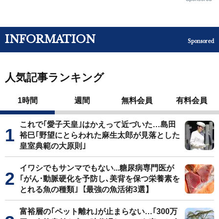
INFORMATION
Sponsored
人気記事ランキング
1時間
週間
無料会員
有料会員
これで｢愛子天皇｣はかえって近づいた…島田
裕巳｢野望にとらわれた麻生太郎が見落とした
皇室典範の大原則｣
イワシでもサンマでもない...糖尿病専門医が
｢がん･動脈硬化を予防し､美背を保つ栄養素を
とれる魚の種類｣【最強の魚活術3選】
富裕層の｢ペット離れ｣が止まらない…｢300万