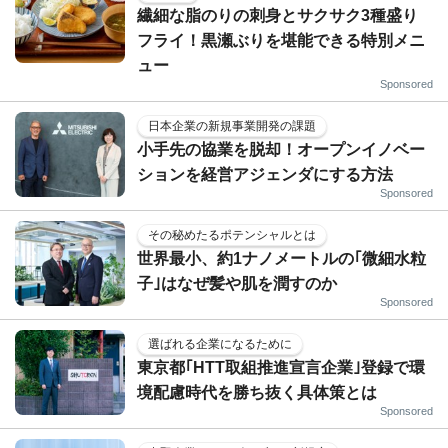
繊細な脂のりの刺身とサクサク3種盛り
フライ！黒瀬ぶりを堪能できる特別メニ
ュー
Sponsored
日本企業の新規事業開発の課題
小手先の協業を脱却！オープンイノベー
ションを経営アジェンダにする方法
Sponsored
その秘めたるポテンシャルとは
世界最小、約1ナノメートルの｢微細水粒
子｣はなぜ髪や肌を潤すのか
Sponsored
選ばれる企業になるために
東京都｢HTT取組推進宣言企業｣登録で環
境配慮時代を勝ち抜く具体策とは
Sponsored