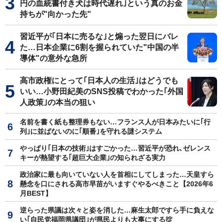
円の血統書付き犬は時代遅れ｣という真のお金
持ちが"向かった先"
習近平が｢日本に売るな｣と煽った翌日にバレ
た…日本企業に6割を握られていた"中国の半
導体"の意外な急所
高市政権にとって｢日本人の生活｣はどうでも
いい…小野田紀美のSNS投稿でわかった｢外国
人政策｣の本当の狙い
名前を書く紙も整理券もない…フランス人が日本みたいに｢行
列｣に並ばないのに｢順番｣を守れる謎システム
やっぱり｢日本の技術｣はすごかった…習近平が恐れ､ゼレンス
キーが熱望する｢超巨大企業｣の知られざる実力
政治家に最も向いていない人を首相にしてしまった…天皇すら
懸念を口にされる高市早苗がいますぐやるべきこと【2026年6
月BEST】
逆らった県議は次々と姿を消した…麻生太郎ですら手に負えな
い｢自民党福岡県議団｣が県民よりも大事にする掟