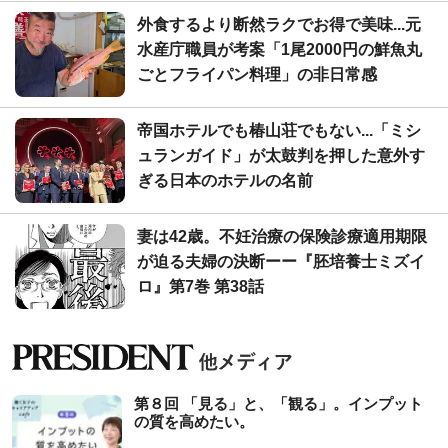
外食するより断然ラクでお得で美味...元
水産庁職員が考案「1尾2000円の鮮魚丸
ごとフライパン料理」の非日常感
帝国ホテルでも椿山荘でもない...「ミシ
ュランガイド」が太鼓判を押した意外す
ぎる日本のホテルの名前
妻は42歳。不妊治療の保険診療適用期限
が迫る夫婦の決断ーー『胚培養士ミズイ
ロ』第7巻 第38話
第８回 「見る」と、「観る」。インプット
の質を高めたい。