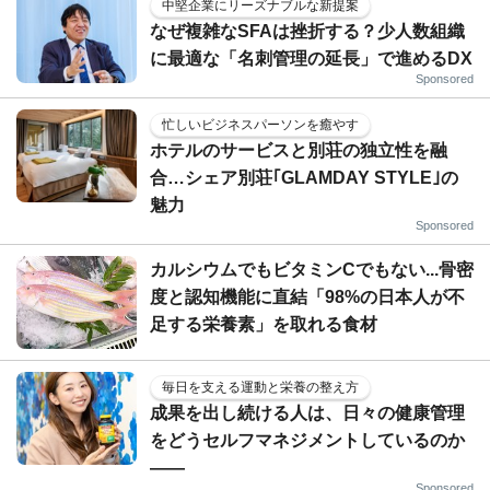
中堅企業にリーズナブルな新提案
なぜ複雑なSFAは挫折する？少人数組織
に最適な「名刺管理の延長」で進めるDX
Sponsored
忙しいビジネスパーソンを癒やす
ホテルのサービスと別荘の独立性を融
合…シェア別荘｢GLAMDAY STYLE｣の
魅力
Sponsored
カルシウムでもビタミンCでもない...骨密
度と認知機能に直結「98%の日本人が不
足する栄養素」を取れる食材
毎日を支える運動と栄養の整え方
成果を出し続ける人は、日々の健康管理
をどうセルフマネジメントしているのか
——
Sponsored