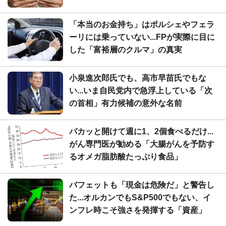
「本当のお金持ち」はポルシェやフェラ
ーリには乗っていない...FPが実際に目に
した「富裕層のクルマ」の真実
小泉進次郎氏でも、高市早苗氏でもな
い...いま自民党内で急浮上している「次
の首相」有力候補の意外な名前
パカッと開けて週に1、2個食べるだけ...
がん専門医が勧める「大腸がんを予防す
るオメガ脂肪酸たっぷり食品」
バフェットも「現金は危険だ」と警告し
た...オルカンでもS&P500でもない、イ
ンフレ時こそ強さを発揮する「資産」