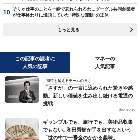
そりゃ仕事のことを一瞬で忘れられるわ…グーグル共同創業者
が仕事終わりに没頭していた"特殊な運動"の正体
もっと見る
この記事の読者に
マネーの
人気の記事
人気記事
期待を超えるチームの強さ
「さすが」の一言に込められた驚きや感
動。新しい価値を生み出し続ける電通の
挑戦
Sponsored
ギャンブルでも、旅行でも、美術品収集
でもない...和田秀樹が手を出すなという
「世の中で一番金のかかる趣味」