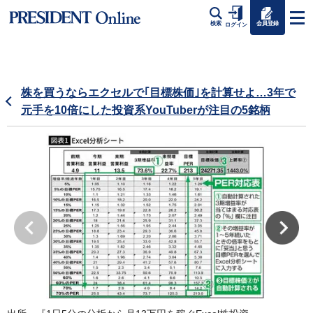
会員登録
検索
ログイン
株を買うならエクセルで｢目標株価｣を計算せよ…3年で
元手を10倍にした投資系YouTuberが注目の5銘柄