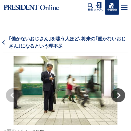
会員登録
検索
ログイン
｢働かないおじさん｣を嗤う人ほど､将来の｢働かないおじ
さん｣になるという理不尽