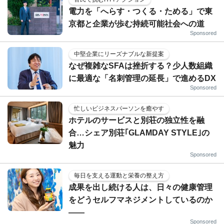
電力を「へらす・つくる・ためる」で東
京都と企業が歩む持続可能社会への道
Sponsored
中堅企業にリーズナブルな新提案
なぜ複雑なSFAは挫折する？少人数組織
に最適な「名刺管理の延長」で進めるDX
Sponsored
忙しいビジネスパーソンを癒やす
ホテルのサービスと別荘の独立性を融
合…シェア別荘｢GLAMDAY STYLE｣の
魅力
Sponsored
毎日を支える運動と栄養の整え方
成果を出し続ける人は、日々の健康管理
をどうセルフマネジメントしているのか
——
Sponsored