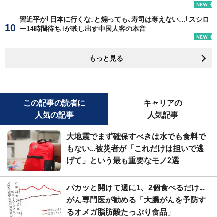
習近平が｢日本に行くな｣と煽っても､寿司は奪えない…｢スシロ
ー14時間待ち｣が映し出す中国人客の本音
もっと見る
この記事の読者に
キャリアの
人気の記事
人気記事
大地震でまず確保すべきは水でも食料で
もない...被災者が「これだけは担いで逃
げて」という最も重要なモノ2選
パカッと開けて週に1、2個食べるだけ...
がん専門医が勧める「大腸がんを予防す
るオメガ脂肪酸たっぷり食品」