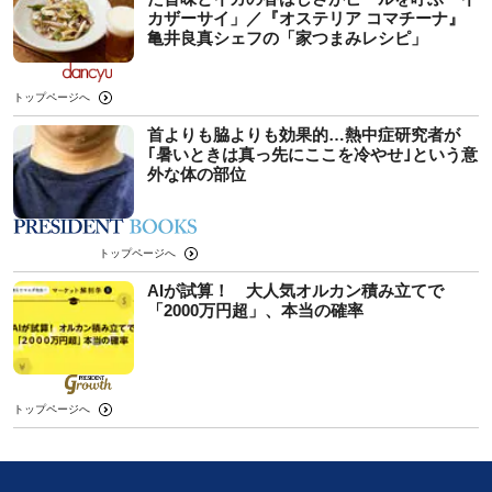
カザーサイ」／『オステリア コマチーナ』
⻲井良真シェフの「家つまみレシピ」
トップページへ
首よりも脇よりも効果的…熱中症研究者が
｢暑いときは真っ先にここを冷やせ｣という意
外な体の部位
トップページへ
AIが試算！ 大人気オルカン積み立てで
「2000万円超」、本当の確率
トップページへ