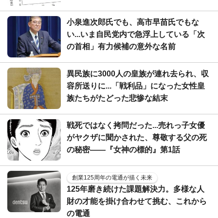
小泉進次郎氏でも、高市早苗氏でもな
い...いま自民党内で急浮上している「次
の首相」有力候補の意外な名前
異民族に3000人の皇族が連れ去られ、収
容所送りに...「戦利品」になった女性皇
族たちがたどった悲惨な結末
戦死ではなく拷問だった...売れっ子女優
がヤクザに聞かされた、尊敬する父の死
の秘密――『女神の標的』第1話
創業125周年の電通が描く未来
125年磨き続けた課題解決力。多様な人
財の才能を掛け合わせて挑む、これから
の電通