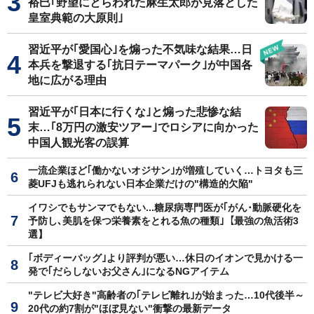
裕巳｢野望にとらわれた麻生太郎が見落とした
皇室典範の大原則｣
習近平が｢愛国心｣を煽った不気味な結果…日
本兵を撃退する｢抗日テーマパーク｣が中国各
地に広がる理由
習近平が｢日本に行くな｣と煽った悲惨な結
末…｢8万円の激安ツアー｣でロシアに向かった
中国人観光客の誤算
一流企業ほど｢働かないオジサン｣が増殖していく…トヨタも三
菱UFJも逃れられない日本企業だけの"構造的欠陥"
イワシでもサンマでもない...糖尿病専門医が｢がん･動脈硬化を
予防し､美肌を保つ栄養素をとれる魚の種類｣【最強の魚活術3
選】
｢ボディーバッグ｣より評判が悪い…休日のイオンで見かける一
発で｢だらしないお父さん｣になるNGアイテム
"テレビ大好き"高齢者の｢テレビ離れ｣が始まった…10代後半～
20代の約7割が"ほぼ見ない"衝撃の最新データ