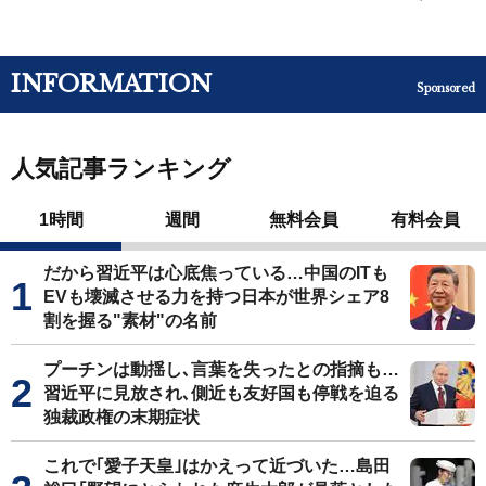
INFORMATION
Sponsored
人気記事ランキング
1時間
週間
無料会員
有料会員
だから習近平は心底焦っている…中国のITも
EVも壊滅させる力を持つ日本が世界シェア8
割を握る"素材"の名前
プーチンは動揺し､言葉を失ったとの指摘も…
習近平に見放され､側近も友好国も停戦を迫る
独裁政権の末期症状
これで｢愛子天皇｣はかえって近づいた…島田