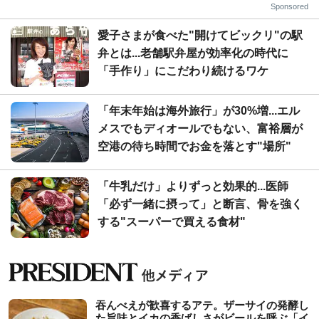
Sponsored
愛子さまが食べた"開けてビックリ"の駅
弁とは...老舗駅弁屋が効率化の時代に
「手作り」にこだわり続けるワケ
「年末年始は海外旅行」が30%増...エル
メスでもディオールでもない、富裕層が
空港の待ち時間でお金を落とす"場所"
「牛乳だけ」よりずっと効果的...医師
「必ず一緒に摂って」と断言、骨を強く
する"スーパーで買える食材"
吞んべえが歓喜するアテ。ザーサイの発酵し
た旨味とイカの香ばしさがビールを呼ぶ「イ