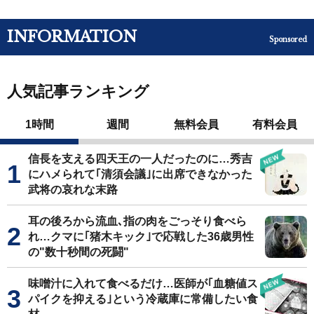
INFORMATION
Sponsored
人気記事ランキング
1時間
週間
無料会員
有料会員
信長を支える四天王の一人だったのに…秀吉
にハメられて｢清須会議｣に出席できなかった
武将の哀れな末路
耳の後ろから流血､指の肉をごっそり食べら
れ…クマに｢猪木キック｣で応戦した36歳男性
の"数十秒間の死闘"
味噌汁に入れて食べるだけ…医師が｢血糖値ス
パイクを抑える｣という冷蔵庫に常備したい食