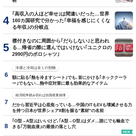
材
｢高収入の人ほど幸せ｣は間違いだった…世界
160カ国研究で分かった｢幸福を感じにくくな
る年収｣の分岐点
襟付きなのに周囲から｢だらしない｣と思われ
る…帰省の際に選んではいけない｢ユニクロの
2990円のポロシャツ｣
冷感と冷却は全くの別物
額に貼る｢熱を冷ますシート｣でも､首にかける｢ネッククーラ
ー｣でもない…熱中症対策に最も効果的なアイテム
経済戦争踏み切れば自国産業崩壊
だから習近平は心底焦っている…中国のITもEVも壊滅させる力
を持つ日本が世界シェア8割を握る"素材"の名前
｢O型→A型｣はいいけど､｢A型→O型｣はダメ…誰にでも輸血で
きる｢万能血液｣の最後の落とし穴