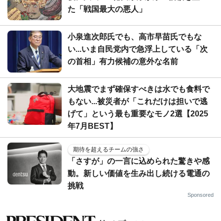
た「戦国最大の悪人」
小泉進次郎氏でも、高市早苗氏でもな
い...いま自民党内で急浮上している「次
の首相」有力候補の意外な名前
大地震でまず確保すべきは水でも食料で
もない...被災者が「これだけは担いで逃
げて」という最も重要なモノ2選【2025
年7月BEST】
期待を超えるチームの強さ
「さすが」の一言に込められた驚きや感
動。新しい価値を生み出し続ける電通の
挑戦
Sponsored