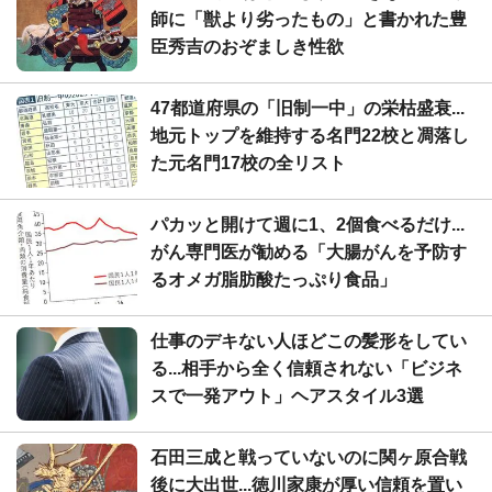
師に「獣より劣ったもの」と書かれた豊
臣秀吉のおぞましき性欲
47都道府県の「旧制一中」の栄枯盛衰...
地元トップを維持する名門22校と凋落し
た元名門17校の全リスト
パカッと開けて週に1、2個食べるだけ...
がん専門医が勧める「大腸がんを予防す
るオメガ脂肪酸たっぷり食品」
仕事のデキない人ほどこの髪形をしてい
る...相手から全く信頼されない「ビジネ
スで一発アウト」ヘアスタイル3選
石田三成と戦っていないのに関ヶ原合戦
後に大出世...徳川家康が厚い信頼を置い