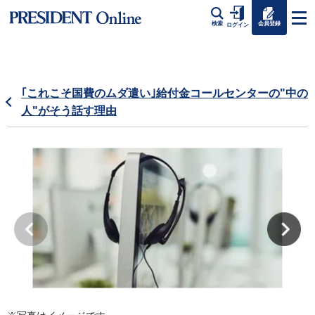
会員登録
検索
ログイン
｢これこそ国費のムダ遣い｣給付金コールセンターの"中の
人"がそう話す理由