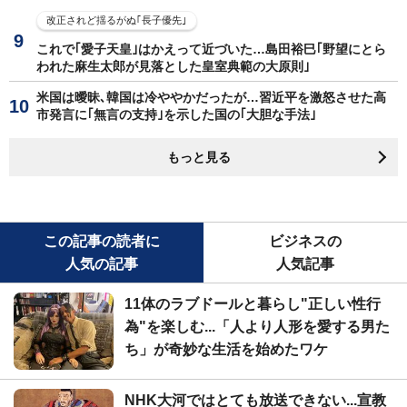
改正されど揺るがぬ｢長子優先｣
これで｢愛子天皇｣はかえって近づいた…島田裕巳｢野望にとら
われた麻生太郎が見落とした皇室典範の大原則｣
米国は曖昧､韓国は冷ややかだったが…習近平を激怒させた高
市発言に｢無言の支持｣を示した国の｢大胆な手法｣
もっと見る
この記事の読者に
ビジネスの
人気の記事
人気記事
11体のラブドールと暮らし"正しい性行
為"を楽しむ...「人より人形を愛する男た
ち」が奇妙な生活を始めたワケ
NHK大河ではとても放送できない...宣教