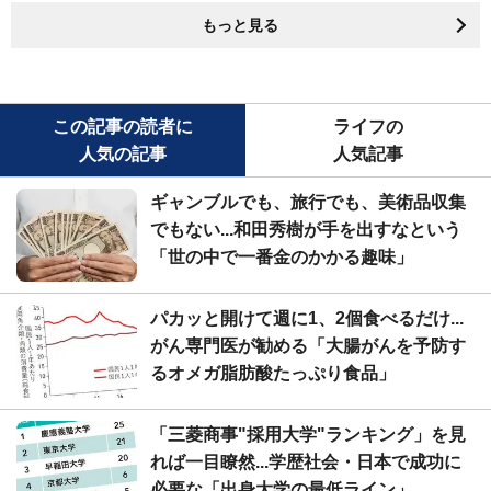
もっと見る
この記事の読者に
ライフの
人気の記事
人気記事
ギャンブルでも、旅行でも、美術品収集
でもない...和田秀樹が手を出すなという
「世の中で一番金のかかる趣味」
パカッと開けて週に1、2個食べるだけ...
がん専門医が勧める「大腸がんを予防す
るオメガ脂肪酸たっぷり食品」
「三菱商事"採用大学"ランキング」を見
れば一目瞭然...学歴社会・日本で成功に
必要な「出身大学の最低ライン」