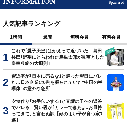
INFORMATION
Sponsored
人気記事ランキング
1時間
週間
無料会員
有料会員
これで｢愛子天皇｣はかえって近づいた…島田
裕巳｢野望にとらわれた麻生太郎が見落とした
皇室典範の大原則｣
習近平が｢日本に売るな｣と煽った翌日にバレ
た…日本企業に6割を握られていた"中国の半
導体"の意外な急所
夕食作り｢お手伝いする｣と直訴の子への返答
でバレる…賢い親が｢カレーできたよ｡お皿持
ってきて｣と言わぬ訳【頭のよい子が育つ家3
選】