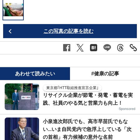
この写真の記事を読む
あわせて読みたい
#健康の記事
東京都｢HTT取組推進宣言企業｣
リサイクル企業が節電・発電・蓄電を実
践、社員のやる気と営業力も向上！
Sponsored
小泉進次郎氏でも、高市早苗氏でもな
い...いま自民党内で急浮上している「次
の首相」有力候補の意外な名前