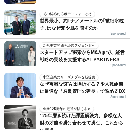
その秘めたるポテンシャルとは
世界最小、約1ナノメートルの｢微細水粒
子｣はなぜ髪や肌を潤すのか
Sponsored
新規事業開発を経営アジェンダへ
スタートアップ探索からM&Aまで、経営
戦略の実装を支援するAT PARTNERS
Sponsored
中堅企業にリーズナブルな新提案
なぜ複雑なSFAは挫折する？少人数組織
に最適な「名刺管理の延長」で進めるDX
Sponsored
創業125周年の電通が描く未来
125年磨き続けた課題解決力。多様な人
財の才能を掛け合わせて挑む、これから