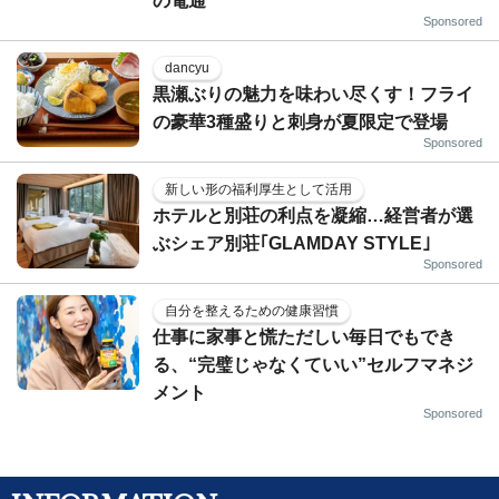
の電通
Sponsored
dancyu
黒瀬ぶりの魅力を味わい尽くす！フライ
の豪華3種盛りと刺身が夏限定で登場
Sponsored
新しい形の福利厚生として活用
ホテルと別荘の利点を凝縮…経営者が選
ぶシェア別荘｢GLAMDAY STYLE｣
Sponsored
自分を整えるための健康習慣
仕事に家事と慌ただしい毎日でもでき
る、“完璧じゃなくていい”セルフマネジ
メント
Sponsored