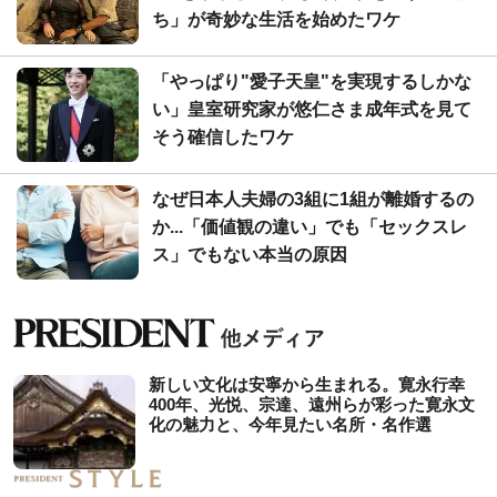
ち」が奇妙な生活を始めたワケ
「やっぱり"愛子天皇"を実現するしかな
い」皇室研究家が悠仁さま成年式を見て
そう確信したワケ
なぜ日本人夫婦の3組に1組が離婚するの
か...「価値観の違い」でも「セックスレ
ス」でもない本当の原因
新しい文化は安寧から生まれる。寛永行幸
400年、光悦、宗達、遠州らが彩った寛永文
化の魅力と、今年見たい名所・名作選