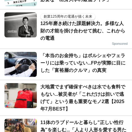
創業125周年の電通が描く未来
125年磨き続けた課題解決力。多様な人
財の才能を掛け合わせて挑む、これから
の電通
Sponsored
「本当のお金持ち」はポルシェやフェラ
ーリには乗っていない...FPが実際に目に
した「富裕層のクルマ」の真実
大地震でまず確保すべきは水でも食料で
もない...被災者が「これだけは担いで逃
げて」という最も重要なモノ2選【2025
年7月BEST】
11体のラブドールと暮らし"正しい性行
為"を楽しむ...「人より人形を愛する男た