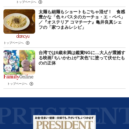
トップページへ
太麺も細麺もショートもごちゃ混ぜ！ 食感
豊かな「色々パスタのカーチョ・エ・ペペ」
／『オステリア コマチーナ』亀井良真シェ
フの「家つまみレシピ」
トップページへ
台湾では6歳未満は鑑賞NGに…大人が震撼す
る映画｢ちいかわ｣が"灰色"に塗って伏せたも
のの正体
トップページへ