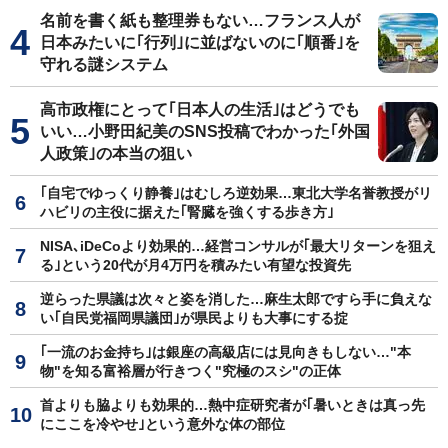
名前を書く紙も整理券もない…フランス人が
日本みたいに｢行列｣に並ばないのに｢順番｣を
守れる謎システム
高市政権にとって｢日本人の生活｣はどうでも
いい…小野田紀美のSNS投稿でわかった｢外国
人政策｣の本当の狙い
｢自宅でゆっくり静養｣はむしろ逆効果…東北大学名誉教授がリ
ハビリの主役に据えた｢腎臓を強くする歩き方｣
NISA､iDeCoより効果的…経営コンサルが｢最大リターンを狙え
る｣という20代が月4万円を積みたい有望な投資先
逆らった県議は次々と姿を消した…麻生太郎ですら手に負えな
い｢自民党福岡県議団｣が県民よりも大事にする掟
｢一流のお金持ち｣は銀座の高級店には見向きもしない…"本
物"を知る富裕層が行きつく"究極のスシ"の正体
首よりも脇よりも効果的…熱中症研究者が｢暑いときは真っ先
にここを冷やせ｣という意外な体の部位