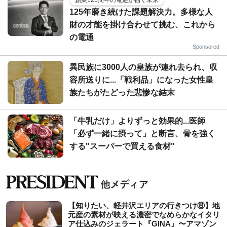
125年磨き続けた課題解決力。多様な人
財の才能を掛け合わせて挑む、これから
の電通
Sponsored
異民族に3000人の皇族が連れ去られ、収
容所送りに...「戦利品」になった女性皇
族たちがたどった悲惨な結末
「牛乳だけ」よりずっと効果的...医師
「必ず一緒に摂って」と断言、骨を強く
する"スーパーで買える食材"
【知りたい、軽井沢エリアの行きつけ⑧】地
元産の素材が映える濃密でなめらかなイタリ
ア仕込みのジェラート『GINA』〜アマゾン