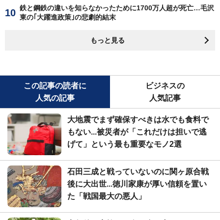
鉄と鋼鉄の違いを知らなかったために1700万人超が死亡…毛沢
東の｢大躍進政策｣の悲劇的結末
もっと見る
この記事の読者に
ビジネスの
人気の記事
人気記事
大地震でまず確保すべきは水でも食料で
もない...被災者が「これだけは担いで逃
げて」という最も重要なモノ2選
石田三成と戦っていないのに関ヶ原合戦
後に大出世...徳川家康が厚い信頼を置い
た「戦国最大の悪人」