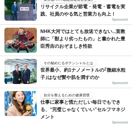
リサイクル企業が節電・発電・蓄電を実
践、社員のやる気と営業力も向上！
Sponsored
NHK大河ではとても放送できない...宣教
師に「獣より劣ったもの」と書かれた豊
臣秀吉のおぞましき性欲
その秘めたるポテンシャルとは
世界最小、約1ナノメートルの｢微細水粒
子｣はなぜ髪や肌を潤すのか
Sponsored
自分を整えるための健康習慣
仕事に家事と慌ただしい毎日でもでき
る、“完璧じゃなくていい”セルフマネジ
メント
Sponsored