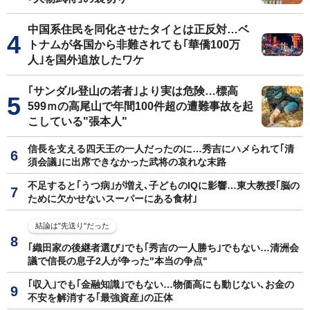
中国系住民を同化させたタイとは正反対…ベ
トナムが各国から非難されても｢華僑100万
人｣を国外追放したワケ
｢サンダル登山の若者｣より実は危険…標高
599ｍの高尾山で年間100件超の遭難事故を起
こしている"張本人"
信長を支える四天王の一人だったのに…秀吉にハメられて｢清
須会議｣に出席できなかった武将の哀れな末路
不足すると｢うつ病｣が増え､子どものIQに影響…東大教授｢脳の
ために欠かせないスーパーにある食材｣
結論は"先送り"だった
｢織田家の後継者選び｣でも｢秀吉の一人勝ち｣でもない…清洲会
議で信長の息子2人が争った"本当の争点"
｢収入｣でも｢金融知識｣でもない…物価高にも動じない､お金の
不安を解消する｢最強資産｣の正体