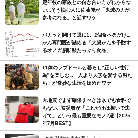
定年後の家族との向き合い方がわからな
い...そう悩む人に佐藤優が「鬼滅の刃が
参考になる」と話すワケ
パカッと開けて週に1、2個食べるだけ...
がん専門医が勧める「大腸がんを予防す
るオメガ脂肪酸たっぷり食品」
11体のラブドールと暮らし"正しい性行
為"を楽しむ...「人より人形を愛する男た
ち」が奇妙な生活を始めたワケ
大地震でまず確保すべきは水でも食料で
もない...被災者が「これだけは担いで逃
げて」という最も重要なモノ2選【2025
年7月BEST】
創業125周年の電通が描く未来