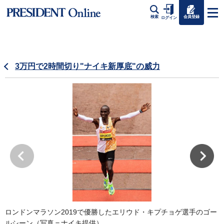
会員登録
検索
ログイン
3万円で2時間切り"ナイキ新厚底"の威力
ロンドンマラソン2019で優勝したエリウド・キプチョゲ選手のゴー
ルシーン（写真＝ナイキ提供）