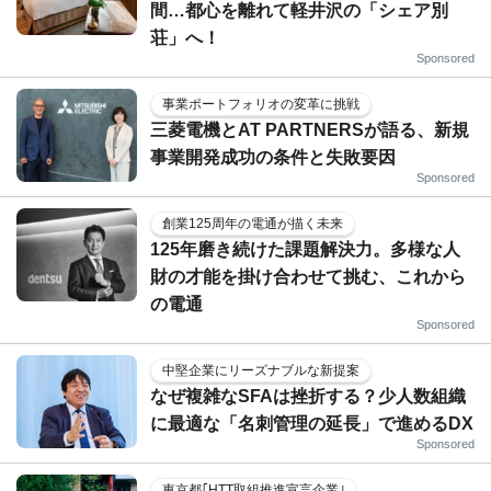
間…都心を離れて軽井沢の「シェア別
荘」へ！
Sponsored
事業ポートフォリオの変革に挑戦
三菱電機とAT PARTNERSが語る、新規
事業開発成功の条件と失敗要因
Sponsored
創業125周年の電通が描く未来
125年磨き続けた課題解決力。多様な人
財の才能を掛け合わせて挑む、これから
の電通
Sponsored
中堅企業にリーズナブルな新提案
なぜ複雑なSFAは挫折する？少人数組織
に最適な「名刺管理の延長」で進めるDX
Sponsored
東京都｢HTT取組推進宣言企業｣