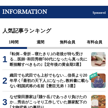
INFORMATION
Sponsored
人気記事ランキング
1時間
週間
無料会員
有料会員
｢転倒→骨折→寝たきり｣の老後が待ち受け
る…医師･和田秀樹｢60代になったら真っ先に
断捨離すべきもの｣【定年後の黄金期3選】
織田でも武田でも上杉でもない…信長より20
年早く｢最初の天下人｣になった､教科書に載ら
ない戦国武将の名前【豊臣兄弟！3選】
なぜ柴田勝家は｢賤ケ岳｣であっさり負けたの
か…秀吉がこっそり工作していた勝家配下の
｢大物武将｣の裏切り