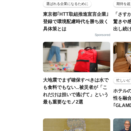
選ばれる企業になるために
期待を超
東京都｢HTT取組推進宣言企業｣
「さす
登録で環境配慮時代を勝ち抜く
驚きや
具体策とは
出し続
Sponsored
大地震でまず確保すべきは水で
忙しいビ
も食料でもない...被災者が「こ
ホテル
れだけは担いで逃げて」という
性を融
最も重要なモノ2選
｢GLAM