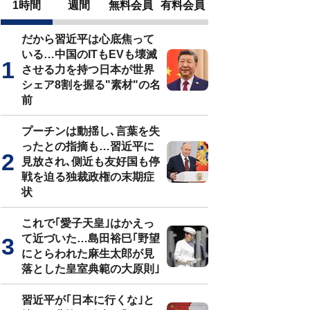
1時間
週間
無料会員
有料会員
だから習近平は心底焦って
いる…中国のITもEVも壊滅
させる力を持つ日本が世界
シェア8割を握る"素材"の名
前
プーチンは動揺し､言葉を失
ったとの指摘も…習近平に
見放され､側近も友好国も停
戦を迫る独裁政権の末期症
状
これで｢愛子天皇｣はかえっ
て近づいた…島田裕巳｢野望
にとらわれた麻生太郎が見
落とした皇室典範の大原則｣
習近平が｢日本に行くな｣と