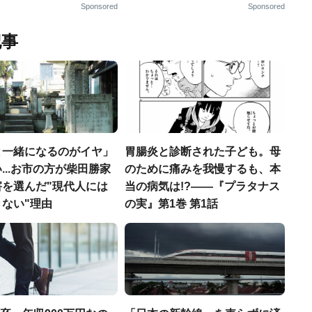
Sponsored
Sponsored
記事
と一緒になるのがイヤ」
胃腸炎と診断された子ども。母
...お市の方が柴田勝家
のために痛みを我慢するも、本
害を選んだ"現代人には
当の病気は!?――『プラタナス
ない"理由
の実』第1巻 第1話