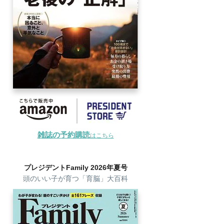
雑誌の予約購読
はこちら
プレジデントFamily 2026年夏号
頭のいい子が育つ「育脳」大百科