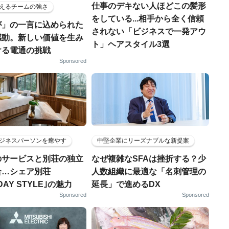
仕事のデキない人ほどこの髪形
えるチームの強さ
をしている...相手から全く信頼
が」の一言に込められた
されない「ビジネスで一発アウ
感動。新しい価値を生み
ト」ヘアスタイル3選
ける電通の挑戦
Sponsored
ジネスパーソンを癒やす
中堅企業にリーズナブルな新提案
のサービスと別荘の独立
なぜ複雑なSFAは挫折する？少
合…シェア別荘
人数組織に最適な「名刺管理の
DAY STYLE｣の魅力
延長」で進めるDX
Sponsored
Sponsored