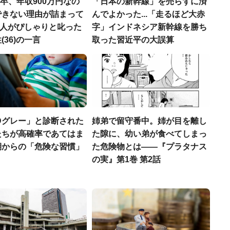
H卒、年収900万円なの
「日本の新幹線」を売らずに済
できない理由が詰まって
んでよかった...「走るほど大赤
.仲人がぴしゃりと叱った
字」インドネシア新幹線を勝ち
(36)の一言
取った習近平の大誤算
Dグレー」と診断された
姉弟で留守番中。姉が目を離し
たちが高確率であてはま
た隙に、幼い弟が食べてしまっ
期からの「危険な習慣」
た危険物とは――『プラタナス
の実』第1巻 第2話