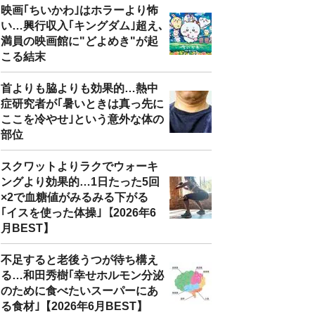
映画｢ちいかわ｣はホラーより怖
い…興行収入｢キングダム｣超え､
満員の映画館に"どよめき"が起
こる結末
首よりも脇よりも効果的…熱中
症研究者が｢暑いときは真っ先に
ここを冷やせ｣という意外な体の
部位
スクワットよりラクでウォーキ
ングより効果的…1日たった5回
×2で血糖値がみるみる下がる
｢イスを使った体操｣【2026年6
月BEST】
不足すると老後うつが待ち構え
る…和田秀樹｢幸せホルモン分泌
のために食べたいスーパーにあ
る食材｣【2026年6月BEST】