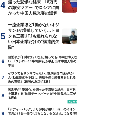
煽った悲惨な結末…｢8万円
の激安ツアー｣でロシアに向
＝遠藤素子
かった中国人観光客の誤算
一流企業ほど｢働かないオジ
サン｣が増殖していく…トヨ
タも三菱UFJも逃れられな
い日本企業だけの"構造的欠
陥"
習近平が｢日本に行くな｣と煽っても､寿司は奪えな
い…｢スシロー14時間待ち｣が映し出す中国人客の
本音
イワシでもサンマでもない...糖尿病専門医が｢が
ん･動脈硬化を予防し､美肌を保つ栄養素をとれる
魚の種類｣【最強の魚活術3選】
習近平が｢愛国心｣を煽った不気味な結果…日本兵
を撃退する｢抗日テーマパーク｣が中国各地に広が
る理由
｢ボディーバッグ｣より評判が悪い…休日のイオン
で見かける一発で｢だらしないお父さん｣になるNG