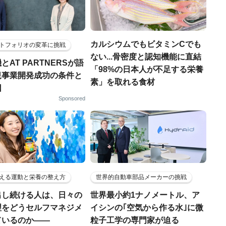
カルシウムでもビタミンCでも
トフォリオの変革に挑戦
ない...骨密度と認知機能に直結
とAT PARTNERSが語
「98%の日本人が不足する栄養
規事業開発成功の条件と
素」を取れる食材
因
Sponsored
える運動と栄養の整え方
世界的自動車部品メーカーの挑戦
出し続ける人は、日々の
世界最小約1ナノメートル、ア
理をどうセルフマネジメ
イシンの｢空気から作る水｣に微
ているのか——
粒子工学の専門家が迫る