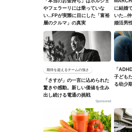
「本当のお金持ち」はポルシェ
MARC
やフェラーリには乗っていな
に結婚
い...FPが実際に目にした「富裕
いた..
層のクルマ」の真実
婚活男性
「ADH
期待を超えるチームの強さ
子ども
「さすが」の一言に込められた
る幼少
驚きや感動。新しい価値を生み
出し続ける電通の挑戦
Sponsored