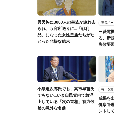
異民族に3000人の皇族が連れ去
事業ポー
られ、収容所送りに...「戦利
三菱電機
品」になった女性皇族たちがた
る、新
どった悲惨な結末
失敗要
小泉進次郎氏でも、高市早苗氏
毎日を支
でもない...いま自民党内で急浮
成果を
上している「次の首相」有力候
健康管
補の意外な名前
ントし